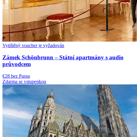
Vytištěný voucher je vyžadován
Zámek Schönbrunn – Státní apartmány s audio
průvodcem
€28 bez Passu
Zdarma se vstupenkou