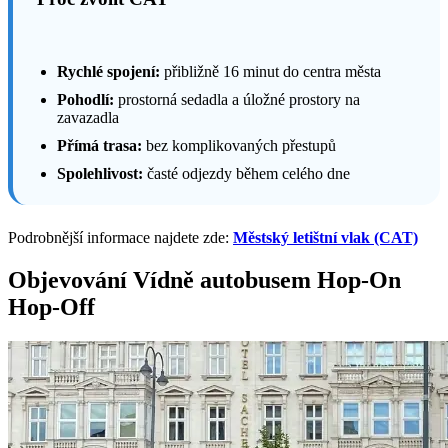
Rychlé spojení:
přibližně 16 minut do centra města
Pohodlí:
prostorná sedadla a úložné prostory na
zavazadla
Přímá trasa:
bez komplikovaných přestupů
Spolehlivost:
časté odjezdy během celého dne
Podrobnější informace najdete zde:
Městský letištní vlak (CAT)
Objevování Vídně autobusem Hop-On
Hop-Off