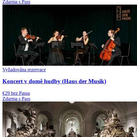
Zdarma s Pass
Vyžadována rezervace
Koncert v domě hudby (Haus der Musik)
€29 bez Passu
Zdarma s Pass