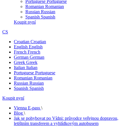
Portuguese
Portuguese
Romanian
Romanian
Russian
Russian
Spanish
Spanish
Koupit nyní
CS
Croatian
Croatian
English
English
French
French
German
German
Greek
Greek
Italian
Italian
Portuguese
Portuguese
Romanian
Romanian
Russian
Russian
Spanish
Spanish
Koupit nyní
Vienna E-pass
\
Blog
\
Jak se pohybovat po Vídni: průvodce veřejnou dopravou,
letištním transferem a vyhlídkovým autobusem