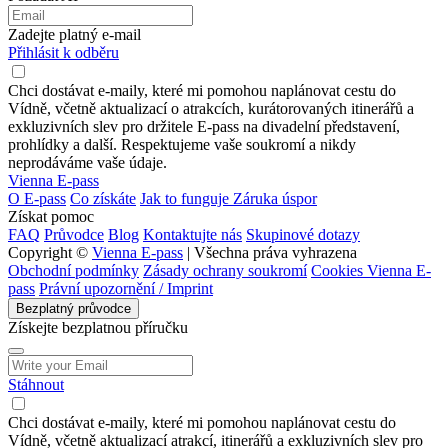
Zadejte platný e-mail
Přihlásit k odběru
Chci dostávat e-maily, které mi pomohou naplánovat cestu do
Vídně, včetně aktualizací o atrakcích, kurátorovaných itinerářů a
exkluzivních slev pro držitele E-pass na divadelní představení,
prohlídky a další. Respektujeme vaše soukromí a nikdy
neprodáváme vaše údaje.
Vienna E-pass
O E-pass
Co získáte
Jak to funguje
Záruka úspor
Získat pomoc
FAQ
Průvodce
Blog
Kontaktujte nás
Skupinové dotazy
Copyright ©
Vienna E-pass
| Všechna práva vyhrazena
Obchodní podmínky
Zásady ochrany soukromí
Cookies Vienna E-
pass
Právní upozornění / Imprint
Bezplatný průvodce
Získejte bezplatnou příručku
Stáhnout
Chci dostávat e-maily, které mi pomohou naplánovat cestu do
Vídně, včetně aktualizací atrakcí, itinerářů a exkluzivních slev pro