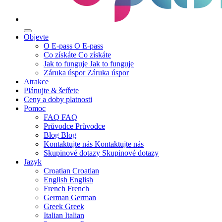
Objevte
O E-pass
O E-pass
Co získáte
Co získáte
Jak to funguje
Jak to funguje
Záruka úspor
Záruka úspor
Atrakce
Plánujte & šetřete
Ceny a doby platnosti
Pomoc
FAQ
FAQ
Průvodce
Průvodce
Blog
Blog
Kontaktujte nás
Kontaktujte nás
Skupinové dotazy
Skupinové dotazy
Jazyk
Croatian
Croatian
English
English
French
French
German
German
Greek
Greek
Italian
Italian