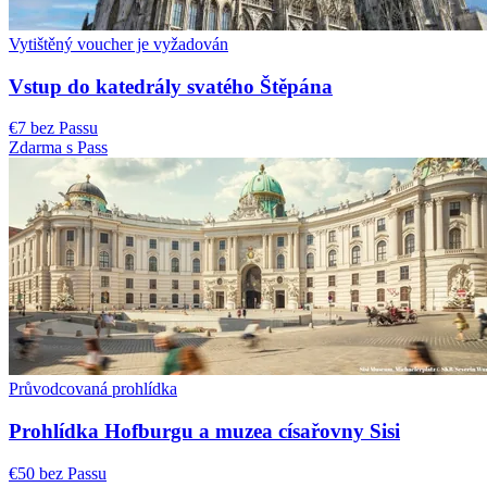
Vytištěný voucher je vyžadován
Vstup do katedrály svatého Štěpána
€7 bez Passu
Zdarma s Pass
Průvodcovaná prohlídka
Prohlídka Hofburgu a muzea císařovny Sisi
€50 bez Passu