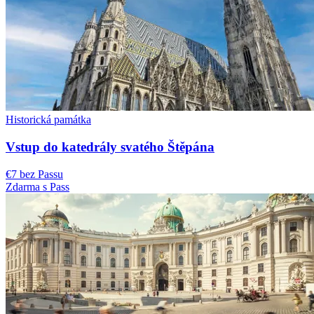
Historická památka
Vstup do katedrály svatého Štěpána
€7 bez Passu
Zdarma s Pass