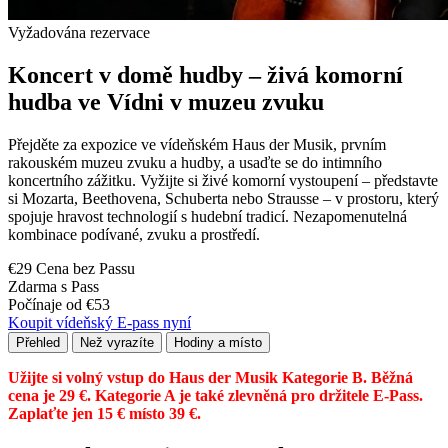
Vyžadována rezervace
Koncert v domě hudby – živá komorní
hudba ve Vídni v muzeu zvuku
Přejděte za expozice ve vídeňském Haus der Musik, prvním
rakouském muzeu zvuku a hudby, a usaďte se do intimního
koncertního zážitku. Vyžijte si živé komorní vystoupení – představte
si Mozarta, Beethovena, Schuberta nebo Strausse – v prostoru, který
spojuje hravost technologií s hudební tradicí. Nezapomenutelná
kombinace podívané, zvuku a prostředí.
€29 Cena bez Passu
Zdarma s Pass
Počínaje od €53
Koupit vídeňský E-pass nyní
Přehled
Než vyrazíte
Hodiny a místo
Užijte si volný vstup do Haus der Musik Kategorie B. Běžná
cena je 29 €. Kategorie A je také zlevněná pro držitele E-Pass.
Zaplaťte jen 15 € místo 39 €.