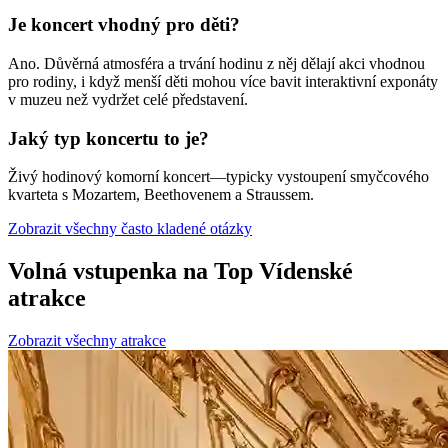
Je koncert vhodný pro děti?
Ano. Důvěrná atmosféra a trvání hodinu z něj dělají akci vhodnou
pro rodiny, i když menší děti mohou více bavit interaktivní exponáty
v muzeu než vydržet celé představení.
Jaký typ koncertu to je?
Živý hodinový komorní koncert—typicky vystoupení smyčcového
kvarteta s Mozartem, Beethovenem a Straussem.
Zobrazit všechny často kladené otázky
Volná vstupenka na Top Vídenské
atrakce
Zobrazit všechny atrakce