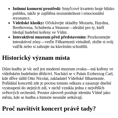
Intimní komorní prostředí:
Smyčcové kvarteto hraje blízko
publiku, takže je zajištěna srozumitelnost i emocionální
rezonance.
Vídeňské klasiky:
Očekávejte skladby Mozarta, Haydna,
Beethovena, Schuberta a Strausse—ideální pro ty, kteří
hledají hudební kořeny ve Vídni.
Interaktivní muzeum před představením:
Prozkoumejte
interaktivní zóny—veďte Filharmonii virtuálně, složte si svůj
valčík nebo si zahrajte na klavírním schodišti.
Historický význam místa
Dům hudby je víc než jen moderní muzeum zvuku—má kořeny ve
vídeňském hudebním dědictví. Nachází se v Palais Erzherzog Carl,
kde dříve sídlil Otto Nicolai, zakladatel Vídeňské filharmonie.
Pořádání koncertů zde je poctou tomuto odkazu a zasazuje dnešní
vystoupení do stejných zdí, v nichž vznikla jedna z největších
světových orchestrů. Prostor zároveň posiluje identitu Vídně jako
města, kde se hudba a historie neustále setkávají.
Proč navštívit koncert právě tady?