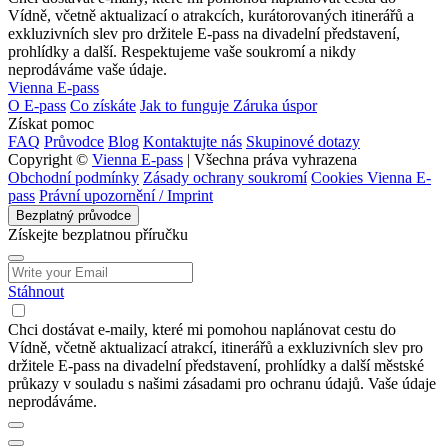
Vídně, včetně aktualizací o atrakcích, kurátorovaných itinerářů a
exkluzivních slev pro držitele E-pass na divadelní představení,
prohlídky a další. Respektujeme vaše soukromí a nikdy
neprodáváme vaše údaje.
Vienna E-pass
O E-pass
Co získáte
Jak to funguje
Záruka úspor
Získat pomoc
FAQ
Průvodce
Blog
Kontaktujte nás
Skupinové dotazy
Copyright ©
Vienna E-pass
| Všechna práva vyhrazena
Obchodní podmínky
Zásady ochrany soukromí
Cookies Vienna E-
pass
Právní upozornění / Imprint
Bezplatný průvodce
Získejte bezplatnou příručku
Stáhnout
Chci dostávat e-maily, které mi pomohou naplánovat cestu do
Vídně, včetně aktualizací atrakcí, itinerářů a exkluzivních slev pro
držitele E-pass na divadelní představení, prohlídky a další městské
průkazy v souladu s našimi zásadami pro ochranu údajů. Vaše údaje
neprodáváme.