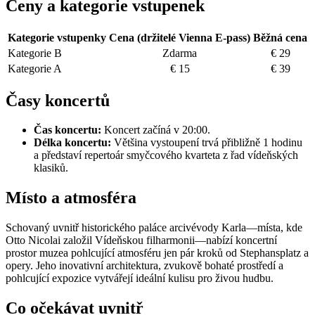
Ceny a kategorie vstupenek
Kategorie vstupenky
Cena (držitelé Vienna E-pass)
Běžná cena
Kategorie B
Zdarma
€ 29
Kategorie A
€ 15
€ 39
Časy koncertů
Čas koncertu:
Koncert začíná v 20:00.
Délka koncertu:
Většina vystoupení trvá přibližně 1 hodinu
a představí repertoár smyčcového kvarteta z řad vídeňských
klasiků.
Místo a atmosféra
Schovaný uvnitř historického paláce arcivévody Karla—místa, kde
Otto Nicolai založil Vídeňskou filharmonii—nabízí koncertní
prostor muzea pohlcující atmosféru jen pár kroků od Stephansplatz a
opery. Jeho inovativní architektura, zvukově bohaté prostředí a
pohlcující expozice vytvářejí ideální kulisu pro živou hudbu.
Co očekávat uvnitř