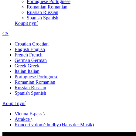
Portuguese
Portuguese
Romanian
Romanian
Russian
Russian
Spanish
Spanish
Koupit nyní
CS
Croatian
Croatian
English
English
French
French
German
German
Greek
Greek
Italian
Italian
Portuguese
Portuguese
Romanian
Romanian
Russian
Russian
Spanish
Spanish
Koupit nyní
Vienna E-pass
\
Atrakce
\
Koncert v domě hudby (Haus der Musik)