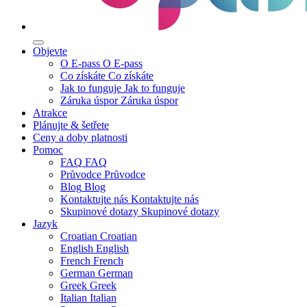
Objevte
O E-pass
O E-pass
Co získáte
Co získáte
Jak to funguje
Jak to funguje
Záruka úspor
Záruka úspor
Atrakce
Plánujte & šetřete
Ceny a doby platnosti
Pomoc
FAQ
FAQ
Průvodce
Průvodce
Blog
Blog
Kontaktujte nás
Kontaktujte nás
Skupinové dotazy
Skupinové dotazy
Jazyk
Croatian
Croatian
English
English
French
French
German
German
Greek
Greek
Italian
Italian