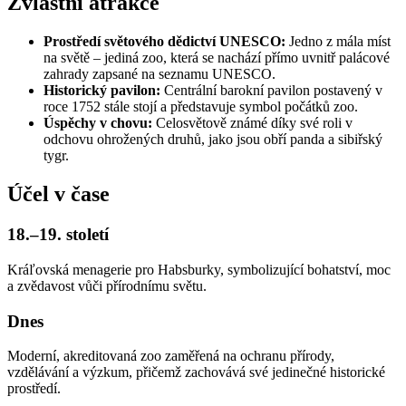
Zvláštní atrakce
Prostředí světového dědictví UNESCO:
Jedno z mála míst
na světě – jediná zoo, která se nachází přímo uvnitř palácové
zahrady zapsané na seznamu UNESCO.
Historický pavilon:
Centrální barokní pavilon postavený v
roce 1752 stále stojí a představuje symbol počátků zoo.
Úspěchy v chovu:
Celosvětově známé díky své roli v
odchovu ohrožených druhů, jako jsou obří panda a sibiřský
tygr.
Účel v čase
18.–19. století
Kráľovská menagerie pro Habsburky, symbolizující bohatství, moc
a zvědavost vůči přírodnímu světu.
Dnes
Moderní, akreditovaná zoo zaměřená na ochranu přírody,
vzdělávání a výzkum, přičemž zachovává své jedinečné historické
prostředí.