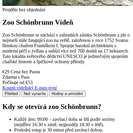
Projděte bez objednání
Zoo Schönbrunn Vídeň
Zoo Schönbrunn se nachází v zahradách zámku Schönbrunn a jde o
nejstarší stále fungující zoo na světě, založenou v roce 1752 Svatou
římskou císařem Františkem I. Spojuje barokní architekturu s
moderní péčí o zvířata a nabízí více než 700 druhů na 17 hektarech.
Tato lokalita světového dědictví UNESCO je jedinečným spojením
císařské historie a špičkové ochrany přírody.
€29 Cena bez Passu
Zdarma s Pass
Počínaje od €53
Koupit vídeňský E-pass nyní
Přehled
Než vyrazíte
Hodiny a umístění
Kdy se otevírá zoo Schönbrunn?
Každý den: 09:00 – zavírací doba se liší podle sezóny
(nejdříve 16:30 v zimě, nejpozději 18:30 v létě).
Poslední vstup je 30 minut před zavírací dobou.