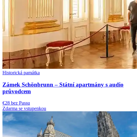
Historická památka
Zámek Schönbrunn – Státní apartmány s audio
průvodcem
€28 bez Passu
Zdarma se vstupenkou