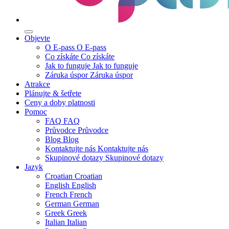
Objevte
O E-pass
O E-pass
Co získáte
Co získáte
Jak to funguje
Jak to funguje
Záruka úspor
Záruka úspor
Atrakce
Plánujte & šetřete
Ceny a doby platnosti
Pomoc
FAQ
FAQ
Průvodce
Průvodce
Blog
Blog
Kontaktujte nás
Kontaktujte nás
Skupinové dotazy
Skupinové dotazy
Jazyk
Croatian
Croatian
English
English
French
French
German
German
Greek
Greek
Italian
Italian