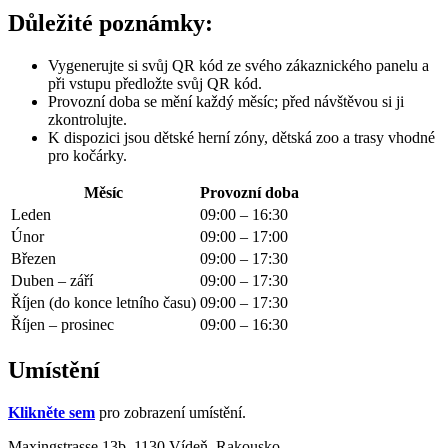
Důležité poznámky:
Vygenerujte si svůj QR kód ze svého zákaznického panelu a
při vstupu předložte svůj QR kód.
Provozní doba se mění každý měsíc; před návštěvou si ji
zkontrolujte.
K dispozici jsou dětské herní zóny, dětská zoo a trasy vhodné
pro kočárky.
Měsíc
Provozní doba
Leden
09:00 – 16:30
Únor
09:00 – 17:00
Březen
09:00 – 17:30
Duben – září
09:00 – 17:30
Říjen (do konce letního času)
09:00 – 17:30
Říjen – prosinec
09:00 – 16:30
Umístění
Klikněte sem
pro zobrazení umístění.
Maxingstrasse 13b, 1130 Vídeň, Rakousko