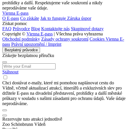
prohlídky a další. Respektujeme vaše soukromí a nikdy
neprodáváme vaše údaje.
Vienna E-pass
O E-pass
Co získáte
Jak to funguje
Záruka úspor
Získat pomoc
FAQ
Průvodce
Blog
Kontaktujte nás
Skupinové dotazy
Copyright ©
Vienna E-pass
| Všechna práva vyhrazena
Obchodní podmínky
Zásady ochrany soukromí
Cookies Vienna E-
pass
Právní upozornění / Imprint
Bezplatný průvodce
Získejte bezplatnou příručku
Stáhnout
Chci dostávat e-maily, které mi pomohou naplánovat cestu do
Vídně, včetně aktualizací atrakcí, itinerářů a exkluzivních slev pro
držitele E-pass na divadelní představení, prohlídky a další městské
průkazy v souladu s našimi zásadami pro ochranu údajů. Vaše údaje
neprodáváme.
Rezervujte tuto atrakci jednotlivě
Zoo Schönbrunn Vídeň