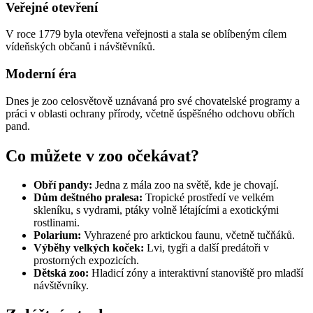
Veřejné otevření
V roce 1779 byla otevřena veřejnosti a stala se oblíbeným cílem
vídeňských občanů i návštěvníků.
Moderní éra
Dnes je zoo celosvětově uznávaná pro své chovatelské programy a
práci v oblasti ochrany přírody, včetně úspěšného odchovu obřích
pand.
Co můžete v zoo očekávat?
Obří pandy:
Jedna z mála zoo na světě, kde je chovají.
Dům deštného pralesa:
Tropické prostředí ve velkém
skleníku, s vydrami, ptáky volně létajícími a exotickými
rostlinami.
Polarium:
Vyhrazené pro arktickou faunu, včetně tučňáků.
Výběhy velkých koček:
Lvi, tygři a další predátoři v
prostorných expozicích.
Dětská zoo:
Hladicí zóny a interaktivní stanoviště pro mladší
návštěvníky.