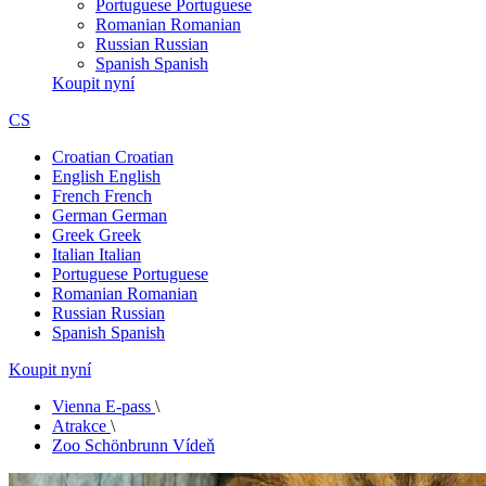
Portuguese
Portuguese
Romanian
Romanian
Russian
Russian
Spanish
Spanish
Koupit nyní
CS
Croatian
Croatian
English
English
French
French
German
German
Greek
Greek
Italian
Italian
Portuguese
Portuguese
Romanian
Romanian
Russian
Russian
Spanish
Spanish
Koupit nyní
Vienna E-pass
\
Atrakce
\
Zoo Schönbrunn Vídeň