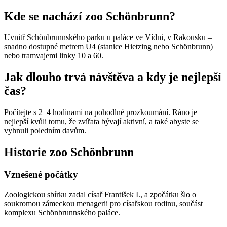
Kde se nachází zoo Schönbrunn?
Uvnitř Schönbrunnského parku u paláce ve Vídni, v Rakousku –
snadno dostupné metrem U4 (stanice Hietzing nebo Schönbrunn)
nebo tramvajemi linky 10 a 60.
Jak dlouho trvá návštěva a kdy je nejlepší
čas?
Počítejte s 2–4 hodinami na pohodlné prozkoumání. Ráno je
nejlepší kvůli tomu, že zvířata bývají aktivní, a také abyste se
vyhnuli poledním davům.
Historie zoo Schönbrunn
Vznešené počátky
Zoologickou sbírku zadal císař František I., a zpočátku šlo o
soukromou zámeckou menagerii pro císařskou rodinu, součást
komplexu Schönbrunnského paláce.