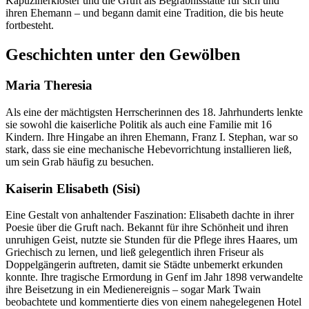
Kapuzinerkloster und die Gruft als Begräbnisstätte für sich und
ihren Ehemann – und begann damit eine Tradition, die bis heute
fortbesteht.
Geschichten unter den Gewölben
Maria Theresia
Als eine der mächtigsten Herrscherinnen des 18. Jahrhunderts lenkte
sie sowohl die kaiserliche Politik als auch eine Familie mit 16
Kindern. Ihre Hingabe an ihren Ehemann, Franz I. Stephan, war so
stark, dass sie eine mechanische Hebevorrichtung installieren ließ,
um sein Grab häufig zu besuchen.
Kaiserin Elisabeth (Sisi)
Eine Gestalt von anhaltender Faszination: Elisabeth dachte in ihrer
Poesie über die Gruft nach. Bekannt für ihre Schönheit und ihren
unruhigen Geist, nutzte sie Stunden für die Pflege ihres Haares, um
Griechisch zu lernen, und ließ gelegentlich ihren Friseur als
Doppelgängerin auftreten, damit sie Städte unbemerkt erkunden
konnte. Ihre tragische Ermordung in Genf im Jahr 1898 verwandelte
ihre Beisetzung in ein Medienereignis – sogar Mark Twain
beobachtete und kommentierte dies von einem nahegelegenen Hotel