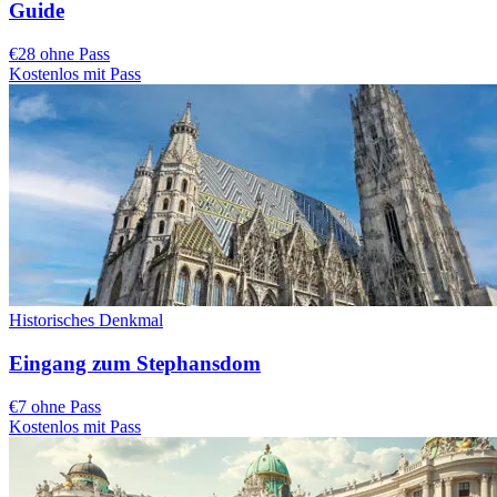
Guide
€28 ohne Pass
Kostenlos mit Pass
Historisches Denkmal
Eingang zum Stephansdom
€7 ohne Pass
Kostenlos mit Pass