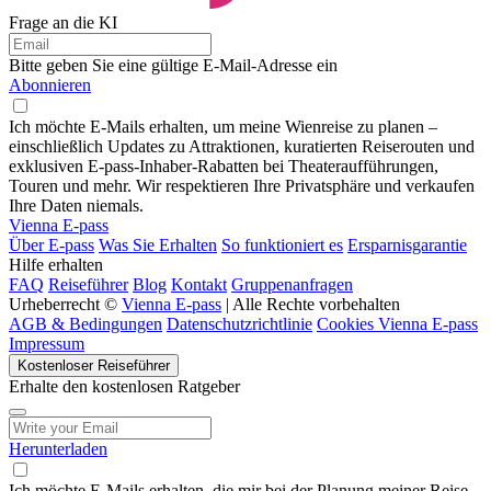
Frage an die KI
Bitte geben Sie eine gültige E-Mail-Adresse ein
Abonnieren
Ich möchte E-Mails erhalten, um meine Wienreise zu planen –
einschließlich Updates zu Attraktionen, kuratierten Reiserouten und
exklusiven E-pass-Inhaber-Rabatten bei Theateraufführungen,
Touren und mehr. Wir respektieren Ihre Privatsphäre und verkaufen
Ihre Daten niemals.
Vienna E-pass
Über E-pass
Was Sie Erhalten
So funktioniert es
Ersparnisgarantie
Hilfe erhalten
FAQ
Reiseführer
Blog
Kontakt
Gruppenanfragen
Urheberrecht ©
Vienna E-pass
| Alle Rechte vorbehalten
AGB & Bedingungen
Datenschutzrichtlinie
Cookies Vienna E-pass
Impressum
Kostenloser Reiseführer
Erhalte den kostenlosen Ratgeber
Herunterladen
Ich möchte E-Mails erhalten, die mir bei der Planung meiner Reise