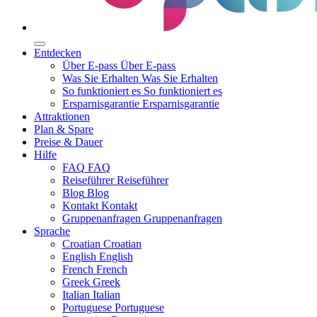
Entdecken
Über E-pass
Über E-pass
Was Sie Erhalten
Was Sie Erhalten
So funktioniert es
So funktioniert es
Ersparnisgarantie
Ersparnisgarantie
Attraktionen
Plan & Spare
Preise & Dauer
Hilfe
FAQ
FAQ
Reiseführer
Reiseführer
Blog
Blog
Kontakt
Kontakt
Gruppenanfragen
Gruppenanfragen
Sprache
Croatian
Croatian
English
English
French
French
Greek
Greek
Italian
Italian
Portuguese
Portuguese