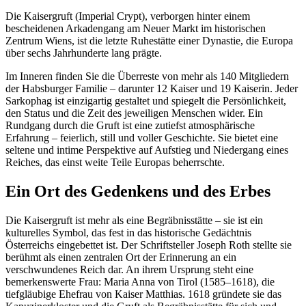
Die Kaisergruft (Imperial Crypt), verborgen hinter einem
bescheidenen Arkadengang am Neuer Markt im historischen
Zentrum Wiens, ist die letzte Ruhestätte einer Dynastie, die Europa
über sechs Jahrhunderte lang prägte.
Im Inneren finden Sie die Überreste von mehr als 140 Mitgliedern
der Habsburger Familie – darunter 12 Kaiser und 19 Kaiserin. Jeder
Sarkophag ist einzigartig gestaltet und spiegelt die Persönlichkeit,
den Status und die Zeit des jeweiligen Menschen wider. Ein
Rundgang durch die Gruft ist eine zutiefst atmosphärische
Erfahrung – feierlich, still und voller Geschichte. Sie bietet eine
seltene und intime Perspektive auf Aufstieg und Niedergang eines
Reiches, das einst weite Teile Europas beherrschte.
Ein Ort des Gedenkens und des Erbes
Die Kaisergruft ist mehr als eine Begräbnisstätte – sie ist ein
kulturelles Symbol, das fest in das historische Gedächtnis
Österreichs eingebettet ist. Der Schriftsteller Joseph Roth stellte sie
berühmt als einen zentralen Ort der Erinnerung an ein
verschwundenes Reich dar. An ihrem Ursprung steht eine
bemerkenswerte Frau: Maria Anna von Tirol (1585–1618), die
tiefgläubige Ehefrau von Kaiser Matthias. 1618 gründete sie das