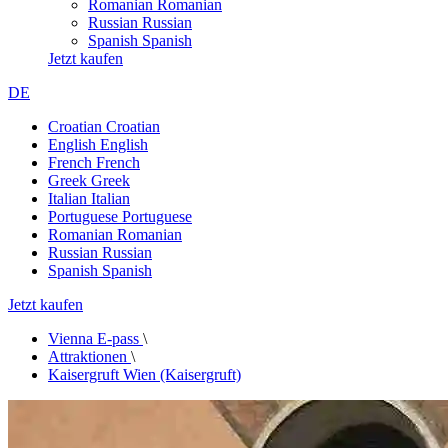
Romanian
Romanian
Russian
Russian
Spanish
Spanish
Jetzt kaufen
DE
Croatian
Croatian
English
English
French
French
Greek
Greek
Italian
Italian
Portuguese
Portuguese
Romanian
Romanian
Russian
Russian
Spanish
Spanish
Jetzt kaufen
Vienna E-pass
\
Attraktionen
\
Kaisergruft Wien (Kaisergruft)