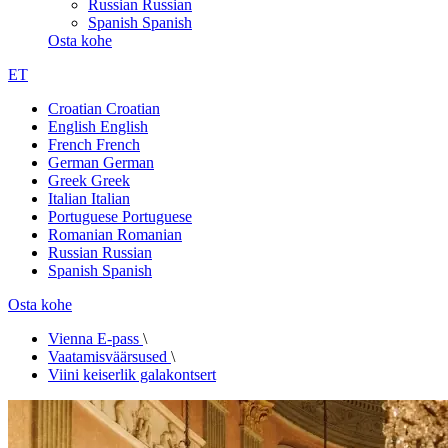
Russian
Russian
Spanish
Spanish
Osta kohe
ET
Croatian
Croatian
English
English
French
French
German
German
Greek
Greek
Italian
Italian
Portuguese
Portuguese
Romanian
Romanian
Russian
Russian
Spanish
Spanish
Osta kohe
Vienna E-pass
\
Vaatamisväärsused
\
Viini keiserlik galakontsert