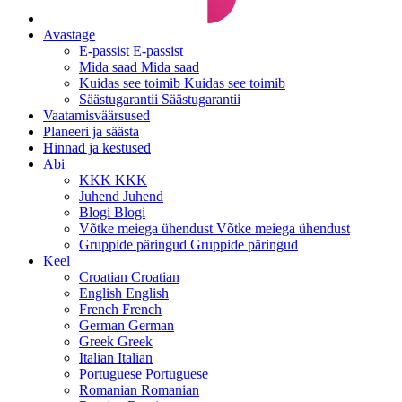
Avastage
E-passist
E-passist
Mida saad
Mida saad
Kuidas see toimib
Kuidas see toimib
Säästugarantii
Säästugarantii
Vaatamisväärsused
Planeeri ja säästa
Hinnad ja kestused
Abi
KKK
KKK
Juhend
Juhend
Blogi
Blogi
Võtke meiega ühendust
Võtke meiega ühendust
Gruppide päringud
Gruppide päringud
Keel
Croatian
Croatian
English
English
French
French
German
German
Greek
Greek
Italian
Italian
Portuguese
Portuguese
Romanian
Romanian