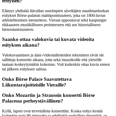
erityisen?
Elämys yhdistää Itävallan suurimpien säveltäjien maailmanluokan
esitykset Börse-palatsin mahtipontisuuteen, joka on 1800-luvun
arkkitehtoninen mestariteos. Vieraat uppoutuvat sekä kaupungin
rikkaaseen musiikilliseen perinteeseen että sen historialliseen
hienostuneisuuteen.
Saanko ottaa valokuvia tai kuvata videoita
esityksen aikana?
Valokuvaaminen ja ääni-/videotallenteiden tekeminen eivät ole
sallittuja konsertin aikana, jotta sekä muusikoille että yleisölle
taataan keskeytymätön kokemus. Voit kuitenkin ottaa kuvia ennen
tai jälkeen esityksen salissa.
Onko Börse Palace Saavutettava
Liikuntarajoitteisille Vieraille?
Onko Mozartin ja Straussin konsertti Börse
Palacessa perheystävällinen?
Kyllä, lapset ovat tervetulleita konserttiin. Koska esitys kestää
kuitenkin noin 90 minuuttia ja edellyttää rauhallista ilmapiiriä, se