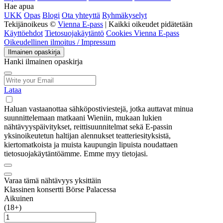
Hae apua
UKK
Opas
Blogi
Ota yhteyttä
Ryhmäkyselyt
Tekijänoikeus ©
Vienna E-pass
| Kaikki oikeudet pidätetään
Käyttöehdot
Tietosuojakäytäntö
Cookies Vienna E-pass
Oikeudellinen ilmoitus / Impressum
Ilmainen opaskirja
Hanki ilmainen opaskirja
Lataa
Haluan vastaanottaa sähköpostiviestejä, jotka auttavat minua
suunnittelemaan matkaani Wieniin, mukaan lukien
nähtävyyspäivitykset, reittisuunnitelmat sekä E-passin
yksinoikeutetun haltijan alennukset teatteriesityksistä,
kiertomatkoista ja muista kaupungin lipuista noudattaen
tietosuojakäytäntöämme. Emme myy tietojasi.
Varaa tämä nähtävyys yksittäin
Klassinen konsertti Börse Palacessa
Aikuinen
(18+)