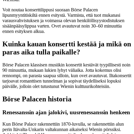
Voit noutaa konserttilippusi suoraan Börse Palacen
lipunmyyntitiskiltä ennen esitystä. Varmista, että tuot mukanasi
varausvahvistuksen ja voimassa olevan henkilöllisyystodistuksen
sisäänpääsylippua varten. Ovet avautuvat noin 30–60 minuuttia
ennen esityksen alkua.
Kuinka kauan konsertti kestää ja mikä on
paras aika tulla paikalle?
Börse Palacen klassisen musiikin konsertit kestävät tyypillisesti noin
90 minuuttia, mukaan lukien lyhyt väliaika. Jotta kokemus olisi
rennompi, on parasta saapua silloin, kun ovet avautuvat. Iltakonsertit
tarjoavat romanttisen tunnelman ja sopivat täydelliseksi lopuksi
päivälle, jolloin olet tutustunut Wienin kulttuurikohteisiin.
Börse Palacen historia
Renessanssin ajan jalokivi, uusrenessanssin henkeen
Kun Börse Palace rakennettiin 1870-luvulla, se rakennettiin alun
perin Itävalta-Unkarin valtakunnan aikaiseksi Wienin pörssiksi.