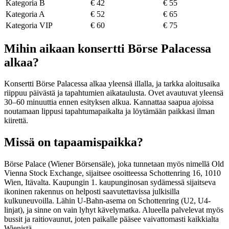
Kategoria B
€ 42
€ 55
Kategoria A
€ 52
€ 65
Kategoria VIP
€ 60
€ 75
Mihin aikaan konsertti Börse Palacessa
alkaa?
Konsertti Börse Palacessa alkaa yleensä illalla, ja tarkka aloitusaika
riippuu päivästä ja tapahtumien aikataulusta. Ovet avautuvat yleensä
30–60 minuuttia ennen esityksen alkua. Kannattaa saapua ajoissa
noutamaan lippusi tapahtumapaikalta ja löytämään paikkasi ilman
kiirettä.
Missä on tapaamispaikka?
Börse Palace (Wiener Börsensäle), joka tunnetaan myös nimellä Old
Vienna Stock Exchange, sijaitsee osoitteessa Schottenring 16, 1010
Wien, Itävalta. Kaupungin 1. kaupunginosan sydämessä sijaitseva
ikoninen rakennus on helposti saavutettavissa julkisilla
kulkuneuvoilla. Lähin U-Bahn-asema on Schottenring (U2, U4-
linjat), ja sinne on vain lyhyt kävelymatka. Alueella palvelevat myös
bussit ja raitiovaunut, joten paikalle pääsee vaivattomasti kaikkialta
Wienistä.