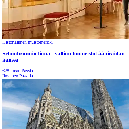
Historiallinen muistomerkki
Schönbrunnin linna - valtion huoneistot ääniraidan
kanssa
€28 ilman Passia
Ilmainen Passilla