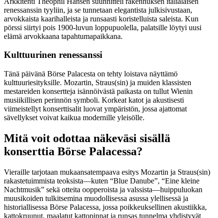
Arkkitehti Theophil Hansen suunnitteli rakennuksen italialaisen
renessanssin tyyliin, ja se tunnetaan elegantista julkisivustaan,
arvokkaista kaarihalleista ja runsaasti koristelluista saleista. Kun
pörssi siirtyi pois 1900-luvun loppupuolella, palatsille löytyi uusi
elämä arvokkaana tapahtumapaikkana.
Kulttuurinen renessanssi
Tänä päivänä Börse Palacesta on tehty loistava näyttämö
kulttuuriesityksille. Mozartin, Straus(sin) ja muiden klassisten
mestareiden konsertteja isännöivästä paikasta on tullut Wienin
musiikillisen perinnön symboli. Korkeat katot ja akustisesti
viimeistellyt konserttisalit luovat ympäristön, jossa ajattomat
sävellykset voivat kaikua modernille yleisölle.
Mitä voit odottaa näkeväsi sisällä
konserttia Börse Palacessa?
Vieraille tarjotaan mukaansatempaava esitys Mozartin ja Straus(sin)
rakastetuimmista teoksista—kuten “Blue Danube”, “Eine kleine
Nachtmusik” sekä otteita oopperoista ja valssista—huippuluokan
muusikoiden tulkitsemina muodollisessa asussa ylellisessä ja
historiallisessa Börse Palacessa, jossa poikkeuksellinen akustiikka,
kattokruunut, maalatut kattopinnat ja runsas tunnelma yhdistyvät