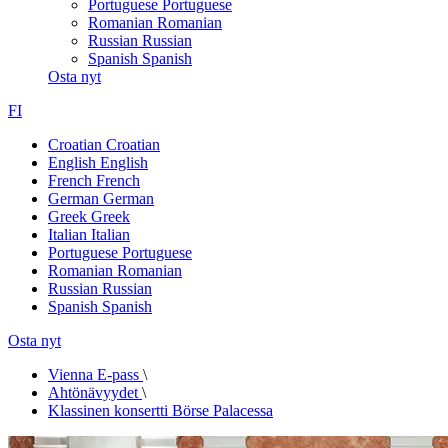
Portuguese
Portuguese
Romanian
Romanian
Russian
Russian
Spanish
Spanish
Osta nyt
FI
Croatian
Croatian
English
English
French
French
German
German
Greek
Greek
Italian
Italian
Portuguese
Portuguese
Romanian
Romanian
Russian
Russian
Spanish
Spanish
Osta nyt
Vienna E-pass
\
Ahtönävyydet
\
Klassinen konsertti Börse Palacessa