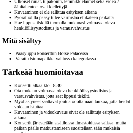
Ulkoiset ruuat, tupakointi, lemmikkieläimet sekä video-/
äänitallenteet ovat kiellettyjä
Kuvaaminen ei ole sallittua esityksen aikana
Pyörätuolilla pääsy tulee varmistaa etukäteen paikalta
Hae lippusi tiskiltä tuomalla mukanasi voimassa oleva
henkilöllisyystodistus ja varausvahvistus
Mitä sisältyy
Pääsylippu konserttiin Börse Palacessa
Varattu istumapaikka valitussa kategoriassa
Tärkeää huomioitavaa
Konsertti alkaa klo 18.30.
Ota mukaan voimassa oleva henkilöllisyystodistus ja
varausvahvistus, jotta saat lippusi tiskiltä
Myöhästyneet saattavat joutua odottamaan taukoa, jotta heidät
voidaan istuttaa
Kuvaaminen ja videokuvaus eivät ole sallittuja esityksen
aikana
Konsertit järjestetään sisätiloissa ilmastoidussa salissa, mutta
paikan päälle matkustamiseen suositellaan sään mukaisia