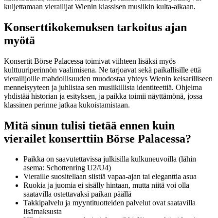
kuljettamaan vierailijat Wienin klassisen musiikin kulta-aikaan.
Konserttikokemuksen tarkoitus ajan
myötä
Konsertit Börse Palacessa toimivat viihteen lisäksi myös
kulttuuriperinnön vaalimisena. Ne tarjoavat sekä paikallisille että
vierailijoille mahdollisuuden muodostaa yhteys Wienin keisarilliseen
menneisyyteen ja juhlistaa sen musiikillista identiteettiä. Ohjelma
yhdistää historian ja esityksen, ja paikka toimii näyttämönä, jossa
klassinen perinne jatkaa kukoistamistaan.
Mitä sinun tulisi tietää ennen kuin
vierailet konserttiin Börse Palacessa?
Paikka on saavutettavissa julkisilla kulkuneuvoilla (lähin
asema: Schottenring U2/U4)
Vieraille suositellaan siistiä vapaa-ajan tai eleganttia asua
Ruokia ja juomia ei sisälly hintaan, mutta niitä voi olla
saatavilla ostettavaksi paikan päällä
Takkipalvelu ja myyntituotteiden palvelut ovat saatavilla
lisämaksusta