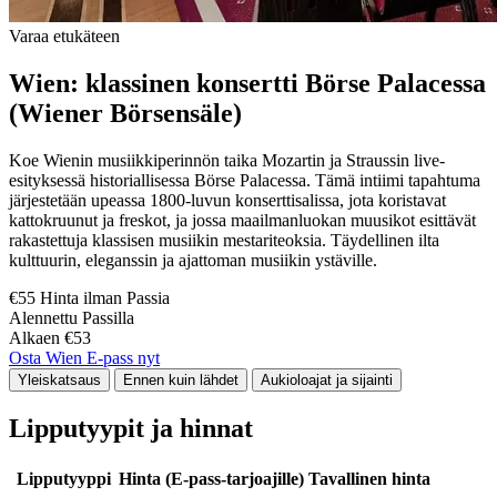
Varaa etukäteen
Wien: klassinen konsertti Börse Palacessa
(Wiener Börsensäle)
Koe Wienin musiikkiperinnön taika Mozartin ja Straussin live-
esityksessä historiallisessa Börse Palacessa. Tämä intiimi tapahtuma
järjestetään upeassa 1800-luvun konserttisalissa, jota koristavat
kattokruunut ja freskot, ja jossa maailmanluokan muusikot esittävät
rakastettuja klassisen musiikin mestariteoksia. Täydellinen ilta
kulttuurin, eleganssin ja ajattoman musiikin ystäville.
€55 Hinta ilman Passia
Alennettu Passilla
Alkaen €53
Osta Wien E-pass nyt
Yleiskatsaus
Ennen kuin lähdet
Aukioloajat ja sijainti
Lipputyypit ja hinnat
Lipputyyppi
Hinta (E-pass-tarjoajille)
Tavallinen hinta