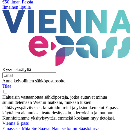
€50 ilman Passia
Ilmainen lipulla
Kysy tekoälyltä
Anna kelvollinen sähköpostiosoite
Tilaa
Haluaisin vastaanottaa sähköposteja, jotka auttavat minua
suunnittelemaan Wienin-matkani, mukaan lukien
nähtävyyspäivitykset, kuratoidut reitit ja yksinoikeutetut E-pass-
käyttäjien alennukset teatteriesityksiin, kierroksiin ja muuhun.
Kunnioitamme yksityisyyttäsi emmekä koskaan myy tietojasi.
Vienna E-pass
E-passista
Mitä Sie Saavat
Näin se toimii
Säästöturva