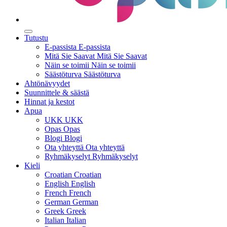
Tutustu
E-passista
E-passista
Mitä Sie Saavat
Mitä Sie Saavat
Näin se toimii
Näin se toimii
Säästöturva
Säästöturva
Ahtönävyydet
Suunnittele & säästä
Hinnat ja kestot
Apua
UKK
UKK
Opas
Opas
Blogi
Blogi
Ota yhteyttä
Ota yhteyttä
Ryhmäkyselyt
Ryhmäkyselyt
Kieli
Croatian
Croatian
English
English
French
French
German
German
Greek
Greek
Italian
Italian