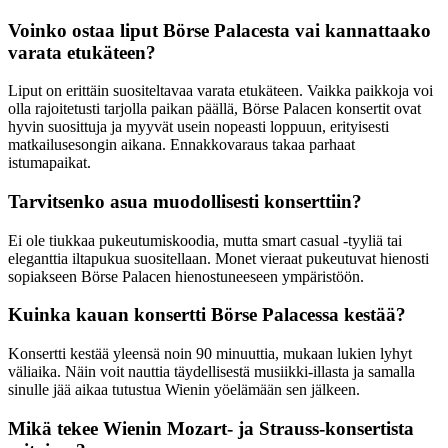
Voinko ostaa liput Börse Palacesta vai kannattaako
varata etukäteen?
Liput on erittäin suositeltavaa varata etukäteen. Vaikka paikkoja voi
olla rajoitetusti tarjolla paikan päällä, Börse Palacen konsertit ovat
hyvin suosittuja ja myyvät usein nopeasti loppuun, erityisesti
matkailusesongin aikana. Ennakkovaraus takaa parhaat
istumapaikat.
Tarvitsenko asua muodollisesti konserttiin?
Ei ole tiukkaa pukeutumiskoodia, mutta smart casual -tyyliä tai
eleganttia iltapukua suositellaan. Monet vieraat pukeutuvat hienosti
sopiakseen Börse Palacen hienostuneeseen ympäristöön.
Kuinka kauan konsertti Börse Palacessa kestää?
Konsertti kestää yleensä noin 90 minuuttia, mukaan lukien lyhyt
väliaika. Näin voit nauttia täydellisestä musiikki-illasta ja samalla
sinulle jää aikaa tutustua Wienin yöelämään sen jälkeen.
Mikä tekee Wienin Mozart- ja Strauss-konsertista