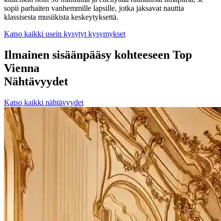
sopii parhaiten vanhemmille lapsille, jotka jaksavat nauttia
klassisesta musiikista keskeytyksettä.
Katso kaikki usein kysytyt kysymykset
Ilmainen sisäänpääsy kohteeseen Top
Vienna
Nähtävyydet
Katso kaikki nähtävyydet