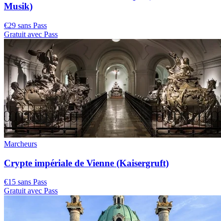
Musik)
€29 sans Pass
Gratuit avec Pass
Marcheurs
Crypte impériale de Vienne (Kaisergruft)
€15 sans Pass
Gratuit avec Pass