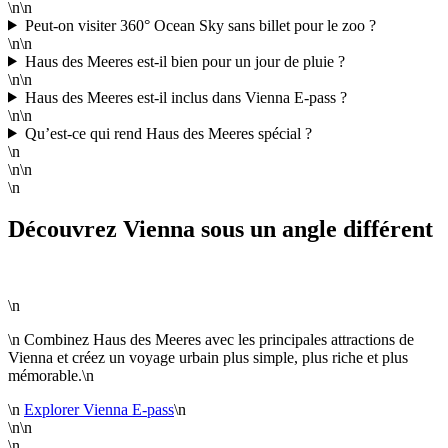
\n\n
Peut-on visiter 360° Ocean Sky sans billet pour le zoo ?
\n\n
Haus des Meeres est-il bien pour un jour de pluie ?
\n\n
Haus des Meeres est-il inclus dans Vienna E-pass ?
\n\n
Qu’est-ce qui rend Haus des Meeres spécial ?
\n
\n\n
\n
Découvrez Vienna sous un angle différent
\n
\n Combinez Haus des Meeres avec les principales attractions de
Vienna et créez un voyage urbain plus simple, plus riche et plus
mémorable.\n
\n
Explorer Vienna E-pass
\n
\n\n
\n