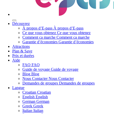
Découvrez
À propos d’E-pass
À propos d’E-pass
Ce que vous obtenez
Ce que vous obtenez
Comment ça marche
Comment ça marche
Garantie d’économies
Garantie d’économies
Attractions
Plan & Save
Prix et durées
Aide
FAQ
FAQ
Guide de voyage
Guide de voyage
Blog
Blog
Nous Contacter
Nous Contacter
Demandes de groupes
Demandes de groupes
Langue
Croatian
Croatian
English
English
German
German
Greek
Greek
Italian
Italian