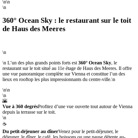
\n\n
\n
360° Ocean Sky : le restaurant sur le toit
de Haus des Meeres
\n
\n L’un des plus grands points forts est
360° Ocean Sky
, le
restaurant sur le toit situé au 11e étage de Haus des Meeres. Il offre
une vue panoramique complète sur Vienna et constitue l’un des
lieux en rooftop les plus impressionnants du centre-ville.\n
\n\n
\n
🌇
Vue à 360 degrés
Profitez d’une vue ouverte tout autour de Vienna
depuis la terrasse sur le toit.
\n
☕
Du petit-déjeuner au dîner
Venez pour le petit-déjeuner, le
déjeuner, le dîner, le café, les boissons ou une pause détente au-