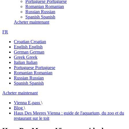
Portuguese
Portuguese
Romanian
Romanian
Russian
Russian
Spanish
Spanish
Acheter maintenant
FR
Croatian
Croatian
English
English
German
German
Greek
Greek
Italian
Italian
Portuguese
Portuguese
Romanian
Romanian
Russian
Russian
Spanish
Spanish
Acheter maintenant
Vienna E-pass
\
Blog
\
Haus Des Meeres Vienna : guide de l'aquarium, du zoo et du
restaurant sur le toit