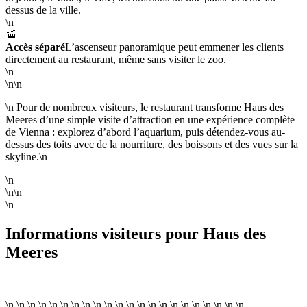
dessus de la ville.
\n
🚡
Accès séparé
L’ascenseur panoramique peut emmener les clients
directement au restaurant, même sans visiter le zoo.
\n
\n\n
\n Pour de nombreux visiteurs, le restaurant transforme Haus des
Meeres d’une simple visite d’attraction en une expérience complète
de Vienna : explorez d’abord l’aquarium, puis détendez-vous au-
dessus des toits avec de la nourriture, des boissons et des vues sur la
skyline.\n
\n
\n\n
\n
Informations visiteurs pour Haus des
Meeres
\n \n \n \n \n \n \n \n \n \n \n \n \n \n \n \n \n \n \n \n \n \n