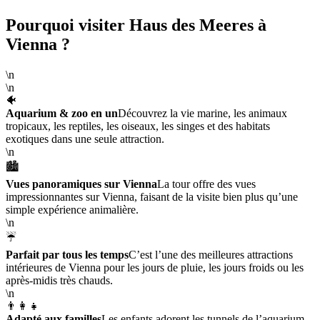
Pourquoi visiter Haus des Meeres à
Vienna ?
\n
\n
🐠
Aquarium & zoo en un
Découvrez la vie marine, les animaux
tropicaux, les reptiles, les oiseaux, les singes et des habitats
exotiques dans une seule attraction.
\n
🏙️
Vues panoramiques sur Vienna
La tour offre des vues
impressionnantes sur Vienna, faisant de la visite bien plus qu’une
simple expérience animalière.
\n
☔
Parfait par tous les temps
C’est l’une des meilleures attractions
intérieures de Vienna pour les jours de pluie, les jours froids ou les
après-midis très chauds.
\n
👨‍👩‍👧
Adapté aux familles
Les enfants adorent les tunnels de l’aquarium,