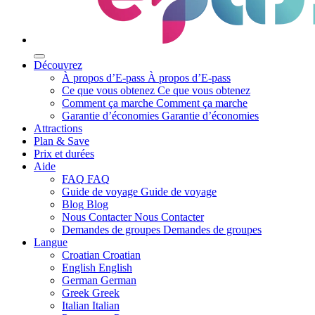
Découvrez
À propos d’E-pass
À propos d’E-pass
Ce que vous obtenez
Ce que vous obtenez
Comment ça marche
Comment ça marche
Garantie d’économies
Garantie d’économies
Attractions
Plan & Save
Prix et durées
Aide
FAQ
FAQ
Guide de voyage
Guide de voyage
Blog
Blog
Nous Contacter
Nous Contacter
Demandes de groupes
Demandes de groupes
Langue
Croatian
Croatian
English
English
German
German
Greek
Greek
Italian
Italian