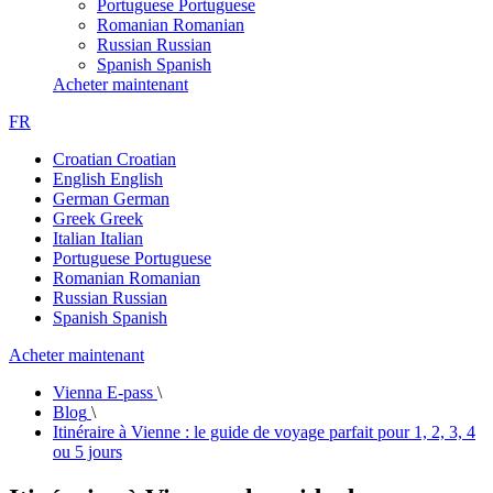
Portuguese
Portuguese
Romanian
Romanian
Russian
Russian
Spanish
Spanish
Acheter maintenant
FR
Croatian
Croatian
English
English
German
German
Greek
Greek
Italian
Italian
Portuguese
Portuguese
Romanian
Romanian
Russian
Russian
Spanish
Spanish
Acheter maintenant
Vienna E-pass
\
Blog
\
Itinéraire à Vienne : le guide de voyage parfait pour 1, 2, 3, 4
ou 5 jours