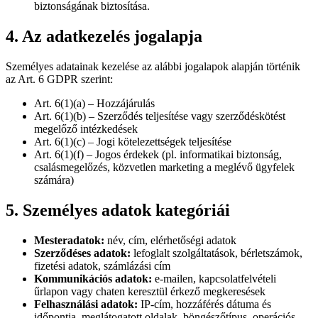
biztonságának biztosítása.
4. Az adatkezelés jogalapja
Személyes adatainak kezelése az alábbi jogalapok alapján történik
az Art. 6 GDPR szerint:
Art. 6(1)(a) – Hozzájárulás
Art. 6(1)(b) – Szerződés teljesítése vagy szerződéskötést
megelőző intézkedések
Art. 6(1)(c) – Jogi kötelezettségek teljesítése
Art. 6(1)(f) – Jogos érdekek (pl. informatikai biztonság,
csalásmegelőzés, közvetlen marketing a meglévő ügyfelek
számára)
5. Személyes adatok kategóriái
Mesteradatok:
név, cím, elérhetőségi adatok
Szerződéses adatok:
lefoglalt szolgáltatások, bérletszámok,
fizetési adatok, számlázási cím
Kommunikációs adatok:
e-mailen, kapcsolatfelvételi
űrlapon vagy chaten keresztül érkező megkeresések
Felhasználási adatok:
IP-cím, hozzáférés dátuma és
időpontja, meglátogatott oldalak, böngészőtípus, operációs