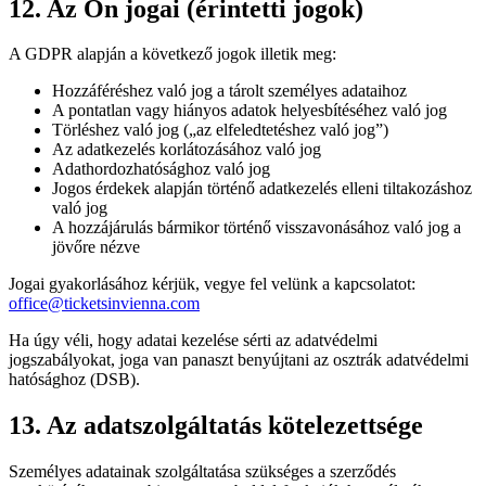
12. Az Ön jogai (érintetti jogok)
A GDPR alapján a következő jogok illetik meg:
Hozzáféréshez való jog a tárolt személyes adataihoz
A pontatlan vagy hiányos adatok helyesbítéséhez való jog
Törléshez való jog („az elfeledtetéshez való jog”)
Az adatkezelés korlátozásához való jog
Adathordozhatósághoz való jog
Jogos érdekek alapján történő adatkezelés elleni tiltakozáshoz
való jog
A hozzájárulás bármikor történő visszavonásához való jog a
jövőre nézve
Jogai gyakorlásához kérjük, vegye fel velünk a kapcsolatot:
office@ticketsinvienna.com
Ha úgy véli, hogy adatai kezelése sérti az adatvédelmi
jogszabályokat, joga van panaszt benyújtani az osztrák adatvédelmi
hatósághoz (DSB).
13. Az adatszolgáltatás kötelezettsége
Személyes adatainak szolgáltatása szükséges a szerződés