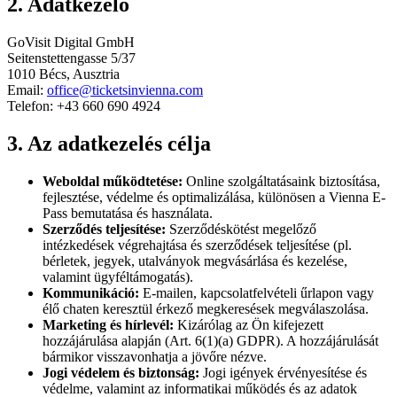
2. Adatkezelő
GoVisit Digital GmbH
Seitenstettengasse 5/37
1010 Bécs, Ausztria
Email:
office@ticketsinvienna.com
Telefon: +43 660 690 4924
3. Az adatkezelés célja
Weboldal működtetése:
Online szolgáltatásaink biztosítása,
fejlesztése, védelme és optimalizálása, különösen a Vienna E-
Pass bemutatása és használata.
Szerződés teljesítése:
Szerződéskötést megelőző
intézkedések végrehajtása és szerződések teljesítése (pl.
bérletek, jegyek, utalványok megvásárlása és kezelése,
valamint ügyféltámogatás).
Kommunikáció:
E-mailen, kapcsolatfelvételi űrlapon vagy
élő chaten keresztül érkező megkeresések megválaszolása.
Marketing és hírlevél:
Kizárólag az Ön kifejezett
hozzájárulása alapján (Art. 6(1)(a) GDPR). A hozzájárulását
bármikor visszavonhatja a jövőre nézve.
Jogi védelem és biztonság:
Jogi igények érvényesítése és
védelme, valamint az informatikai működés és az adatok