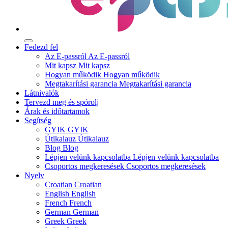
Fedezd fel
Az E-passról
Az E-passról
Mit kapsz
Mit kapsz
Hogyan működik
Hogyan működik
Megtakarítási garancia
Megtakarítási garancia
Látnivalók
Tervezd meg és spórolj
Árak és időtartamok
Segítség
GYIK
GYIK
Útikalauz
Útikalauz
Blog
Blog
Lépjen velünk kapcsolatba
Lépjen velünk kapcsolatba
Csoportos megkeresések
Csoportos megkeresések
Nyelv
Croatian
Croatian
English
English
French
French
German
German
Greek
Greek