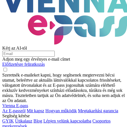
Kérj az AI-tól
Adjon meg egy érvényes e-mail címet
Előfizetésre feliratkozás
Szeretnék e-maileket kapni, hogy segítsenek megtervezni bécsi
utamat, beleértve az aktuális látnivalókkal kapcsolatos frissítéseket,
válogatott útvonalakat és az E-pass jogosultak számára elérhető
exkluzív kedvezményeket színházi előadásokra, túrákra és még sok
másra. Tiszteletben tartjuk az Ön adatvédelmét, és soha nem adjuk el
az Ön adatait.
Vienna E-pass
Az E-passról
Mit kapsz
Hogyan működik
Megtakarítási garancia
Segítség kérése
GYIK
Útikalauz
Blog
Lépjen velünk kapcsolatba
Csoportos
megkeresések