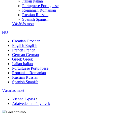
Italian
Italian
Portuguese
Portuguese
Romanian
Romanian
Russian
Russian
Spanish
Spanish
Vásárlás most
HU
Croatian
Croatian
English
English
French
French
German
German
Greek
Greek
Italian
Italian
Portuguese
Portuguese
Romanian
Romanian
Russian
Russian
Spanish
Spanish
Vásárlás most
Vienna E-pass
\
Adatvédelmi irányelvek