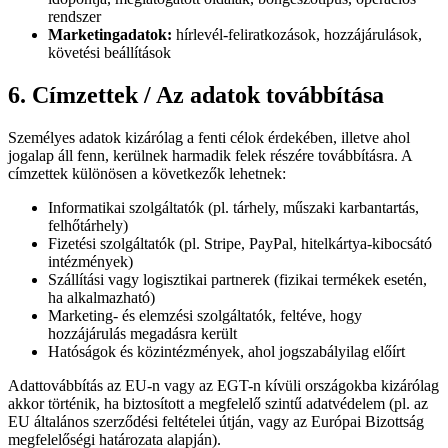
rendszer
Marketingadatok:
hírlevél-feliratkozások, hozzájárulások,
követési beállítások
6. Címzettek / Az adatok továbbítása
Személyes adatok kizárólag a fenti célok érdekében, illetve ahol
jogalap áll fenn, kerülnek harmadik felek részére továbbításra. A
címzettek különösen a következők lehetnek:
Informatikai szolgáltatók (pl. tárhely, műszaki karbantartás,
felhőtárhely)
Fizetési szolgáltatók (pl. Stripe, PayPal, hitelkártya-kibocsátó
intézmények)
Szállítási vagy logisztikai partnerek (fizikai termékek esetén,
ha alkalmazható)
Marketing- és elemzési szolgáltatók, feltéve, hogy
hozzájárulás megadásra került
Hatóságok és közintézmények, ahol jogszabályilag előírt
Adattovábbítás az EU-n vagy az EGT-n kívüli országokba kizárólag
akkor történik, ha biztosított a megfelelő szintű adatvédelem (pl. az
EU általános szerződési feltételei útján, vagy az Európai Bizottság
megfelelőségi határozata alapján).