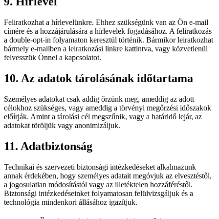
9. Hírlevél
Feliratkozhat a hírlevelünkre. Ehhez szükségünk van az Ön e-mail
címére és a hozzájárulására a hírlevelek fogadásához. A feliratkozás
a double-opt-in folyamaton keresztül történik. Bármikor leiratkozhat
bármely e-mailben a leiratkozási linkre kattintva, vagy közvetlenül
felvesszük Önnel a kapcsolatot.
10. Az adatok tárolásának időtartama
Személyes adatokat csak addig őrzünk meg, ameddig az adott
célokhoz szükséges, vagy ameddig a törvényi megőrzési időszakok
előírják. Amint a tárolási cél megszűnik, vagy a határidő lejár, az
adatokat töröljük vagy anonimizáljuk.
11. Adatbiztonság
Technikai és szervezeti biztonsági intézkedéseket alkalmazunk
annak érdekében, hogy személyes adatait megóvjuk az elvesztéstől,
a jogosulatlan módosítástól vagy az illetéktelen hozzáféréstől.
Biztonsági intézkedéseinket folyamatosan felülvizsgáljuk és a
technológia mindenkori állásához igazítjuk.