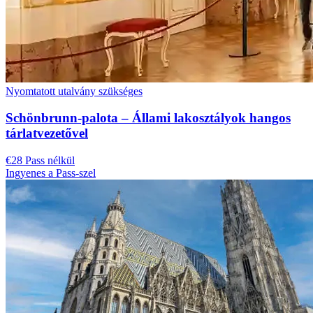
Nyomtatott utalvány szükséges
Schönbrunn-palota – Állami lakosztályok hangos
tárlatvezetővel
€28 Pass nélkül
Ingyenes a Pass-szel