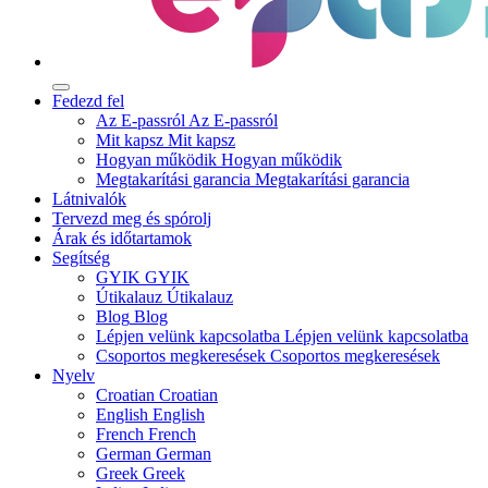
Fedezd fel
Az E-passról
Az E-passról
Mit kapsz
Mit kapsz
Hogyan működik
Hogyan működik
Megtakarítási garancia
Megtakarítási garancia
Látnivalók
Tervezd meg és spórolj
Árak és időtartamok
Segítség
GYIK
GYIK
Útikalauz
Útikalauz
Blog
Blog
Lépjen velünk kapcsolatba
Lépjen velünk kapcsolatba
Csoportos megkeresések
Csoportos megkeresések
Nyelv
Croatian
Croatian
English
English
French
French
German
German
Greek
Greek