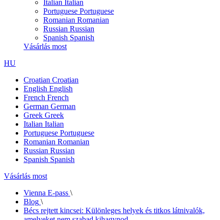
Italian
Italian
Portuguese
Portuguese
Romanian
Romanian
Russian
Russian
Spanish
Spanish
Vásárlás most
HU
Croatian
Croatian
English
English
French
French
German
German
Greek
Greek
Italian
Italian
Portuguese
Portuguese
Romanian
Romanian
Russian
Russian
Spanish
Spanish
Vásárlás most
Vienna E-pass
\
Blog
\
Bécs rejtett kincsei: Különleges helyek és titkos látnivalók,
amelyeket nem szabad kihagynod