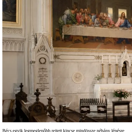
Bécs egyik legmeglepőbb rejtett kincse mindössze néhány lépésre