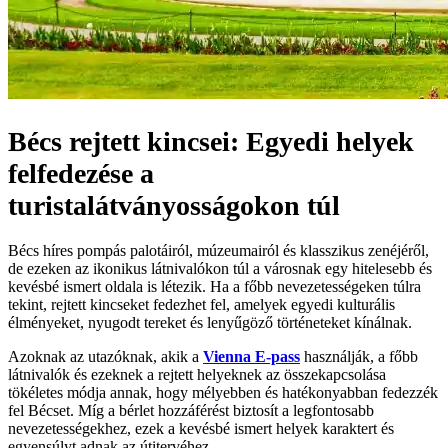
Bécs rejtett kincsei: Egyedi helyek
felfedezése a
turistalátványosságokon túl
Bécs híres pompás palotáiról, múzeumairól és klasszikus zenéjéről,
de ezeken az ikonikus látnivalókon túl a városnak egy hitelesebb és
kevésbé ismert oldala is létezik. Ha a főbb nevezetességeken túlra
tekint, rejtett kincseket fedezhet fel, amelyek egyedi kulturális
élményeket, nyugodt tereket és lenyűgöző történeteket kínálnak.
Azoknak az utazóknak, akik a
Vienna E-pass
használják, a főbb
látnivalók és ezeknek a rejtett helyeknek az összekapcsolása
tökéletes módja annak, hogy mélyebben és hatékonyabban fedezzék
fel Bécset. Míg a bérlet hozzáférést biztosít a legfontosabb
nevezetességekhez, ezek a kevésbé ismert helyek karaktert és
egyensúlyt adnak az útitervéhez.