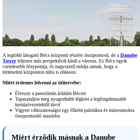
A legtöbb látogató Bécs központi részére összpontosít, de a
Danube
Tower
teljesen más perspektívát kínál a városra. Ez Bécs egyik
csendesebb fénypontja, és nagyszerű módja annak, hogy a
történelmi központon túlra is ellásson.
Miért érdemes felvenni az útitervébe:
Élvezze a panorámás kilátást Bécsre
Tapasztaljon meg nyugodtabb légkört a legforgalmasabb
turistaövezetektől távol
Vigyen változatosságot egy főként palotákra és múzeumokra
összpontosító utazásba
Miért érződik másnak a Danube