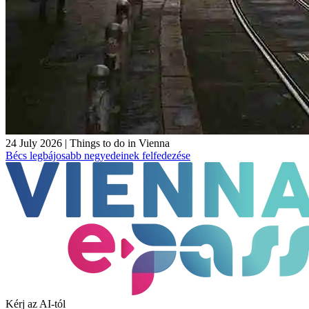
24 July 2026
|
Things to do in Vienna
Bécs legbájosabb negyedeinek felfedezése
Kérj az AI-tól