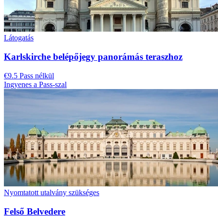
Látogatás
Karlskirche belépőjegy panorámás teraszhoz
€9.5 Pass nélkül
Ingyenes a Pass-szal
Nyomtatott utalvány szükséges
Felső Belvedere