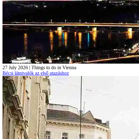
27 July 2026
|
Things to do in Vienna
Bécsi látnivalók az első utazáshoz