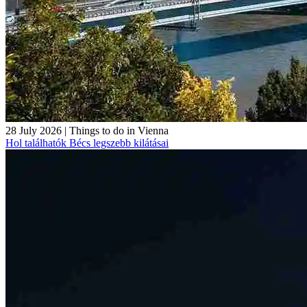
28 July 2026
|
Things to do in Vienna
Hol találhatók Bécs legszebb kilátásai