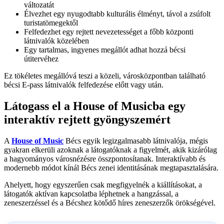
változatát
Élvezhet egy nyugodtabb kulturális élményt, távol a zsúfolt
turistatömegektől
Felfedezhet egy rejtett nevezetességet a főbb központi
látnivalók közelében
Egy tartalmas, ingyenes megállót adhat hozzá bécsi
útitervéhez
Ez tökéletes megállóvá teszi a közeli, városközpontban található
bécsi E-pass látnivalók felfedezése előtt vagy után.
Látogass el a House of Musicba egy
interaktív rejtett gyöngyszemért
A
House of Music
Bécs egyik legizgalmasabb látnivalója, mégis
gyakran elkerüli azoknak a látogatóknak a figyelmét, akik kizárólag
a hagyományos városnézésre összpontosítanak. Interaktívabb és
modernebb módot kínál Bécs zenei identitásának megtapasztalására.
Ahelyett, hogy egyszerűen csak megfigyelnék a kiállításokat, a
látogatók aktívan kapcsolatba léphetnek a hangzással, a
zeneszerzéssel és a Bécshez kötődő híres zeneszerzők örökségével.