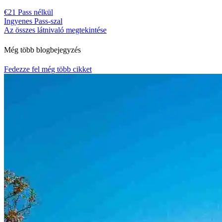
€21 Pass nélkül
Ingyenes Pass-szal
Az összes látnivaló megtekintése
Még több blogbejegyzés
Fedezze fel még több cikket