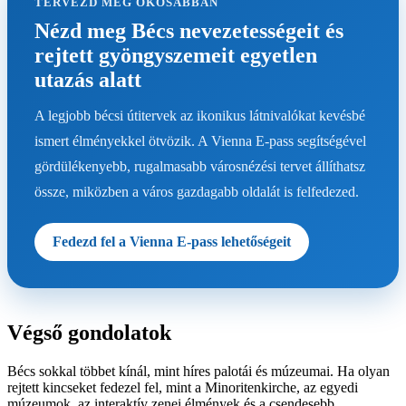
TERVEZD MEG OKOSABBAN
Nézd meg Bécs nevezetességeit és
rejtett gyöngyszemeit egyetlen
utazás alatt
A legjobb bécsi útitervek az ikonikus látnivalókat kevésbé
ismert élményekkel ötvözik. A Vienna E-pass segítségével
gördülékenyebb, rugalmasabb városnézési tervet állíthatsz
össze, miközben a város gazdagabb oldalát is felfedezed.
Fedezd fel a Vienna E-pass lehetőségeit
Végső gondolatok
Bécs sokkal többet kínál, mint híres palotái és múzeumai. Ha olyan
rejtett kincseket fedezel fel, mint a Minoritenkirche, az egyedi
múzeumok, az interaktív zenei élmények és a csendesebb