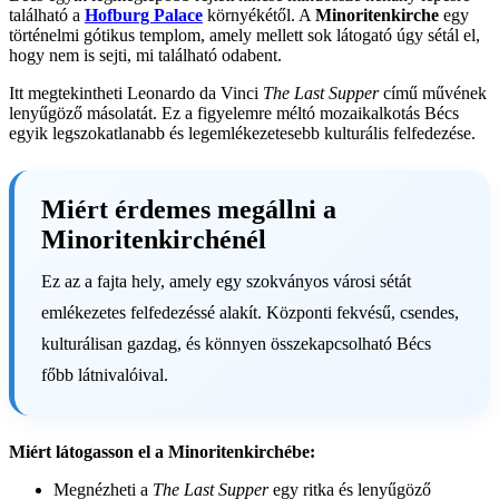
található a
Hofburg Palace
környékétől. A
Minoritenkirche
egy
történelmi gótikus templom, amely mellett sok látogató úgy sétál el,
hogy nem is sejti, mi található odabent.
Itt megtekintheti Leonardo da Vinci
The Last Supper
című művének
lenyűgöző másolatát. Ez a figyelemre méltó mozaikalkotás Bécs
egyik legszokatlanabb és legemlékezetesebb kulturális felfedezése.
Miért érdemes megállni a
Minoritenkirchénél
Ez az a fajta hely, amely egy szokványos városi sétát
emlékezetes felfedezéssé alakít. Központi fekvésű, csendes,
kulturálisan gazdag, és könnyen összekapcsolható Bécs
főbb látnivalóival.
Miért látogasson el a Minoritenkirchébe:
Megnézheti a
The Last Supper
egy ritka és lenyűgöző