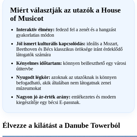
Miért választják az utazók a House
of Musicot
Interaktív élmény:
fedezd fel a zenét és a hangzást
gyakorlatias módon
Jól ismert kulturális kapcsolódás:
ideális a Mozart,
Beethoven és Bécs klasszikus öröksége iránt érdeklődő
látogatók számára
Kényelmes időtartam:
könnyen beilleszthető egy városi
útitervbe
Nyugodt légkör:
azoknak az utazóknak is könnyen
befogadható, akik általában nem látogatnak zenei
múzeumokat
Nagyon jó ár-érték arány:
emlékezetes és modern
kiegészítője egy bécsi E-passnak.
Élvezze a kilátást a Danube Towerból