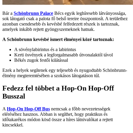
Bár a
Schönbrunn Palace
Bécs egyik leghíresebb látványossága,
sok látogató csak a palota fő belső tereire összpontosít. A területhez
azonban csendesebb és kevésbé felfedezett részek is tartoznak,
amelyek inkább rejtett gyöngyszemeknek hatnak.
A Schönbrunn kevésbé ismert élményei közé tartoznak:
A sövénylabirintus és a labirintus
Kerti ösvények a legforgalmasabb útvonalaktól távol
Békés zugok festői kilátással
Ezek a helyek segítenek egy teljesebb és nyugodtabb Schönbrunn-
élmény megteremtésében a szokásos látogatáson túl.
Fedezz fel többet a Hop-On Hop-Off
Busszal
A
Hop-On Hop-Off Bus
nemcsak a főbb nevezetességek
eléréséhez hasznos. Abban is segíthet, hogy praktikus és
időtakarékos módon kösd össze a híres látnivalókat a rejtett
kincsekkel.