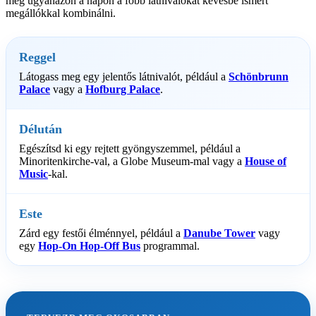
meg ugyanazon a napon a főbb látnivalókat kevésbé ismert
megállókkal kombinálni.
Reggel
Látogass meg egy jelentős látnivalót, például a
Schönbrunn
Palace
vagy a
Hofburg Palace
.
Délután
Egészítsd ki egy rejtett gyöngyszemmel, például a
Minoritenkirche-val, a Globe Museum-mal vagy a
House of
Music
-kal.
Este
Zárd egy festői élménnyel, például a
Danube Tower
vagy
egy
Hop-On Hop-Off Bus
programmal.