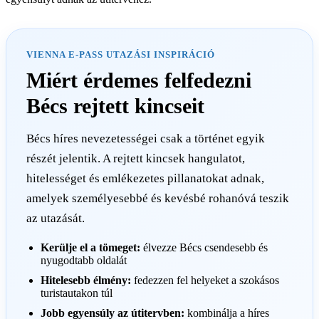
VIENNA E-PASS UTAZÁSI INSPIRÁCIÓ
Miért érdemes felfedezni
Bécs rejtett kincseit
Bécs híres nevezetességei csak a történet egyik
részét jelentik. A rejtett kincsek hangulatot,
hitelességet és emlékezetes pillanatokat adnak,
amelyek személyesebbé és kevésbé rohanóvá teszik
az utazását.
Kerülje el a tömeget:
élvezze Bécs csendesebb és
nyugodtabb oldalát
Hitelesebb élmény:
fedezzen fel helyeket a szokásos
turistautakon túl
Jobb egyensúly az útitervben:
kombinálja a híres