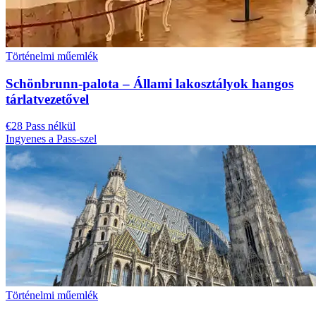
Történelmi műemlék
Schönbrunn-palota – Állami lakosztályok hangos
tárlatvezetővel
€28 Pass nélkül
Ingyenes a Pass-szel
Történelmi műemlék