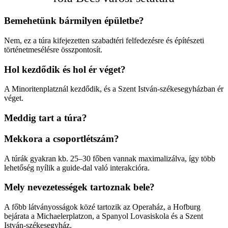
Bemehetünk bármilyen épületbe?
Nem, ez a túra kifejezetten szabadtéri felfedezésre és építészeti
történetmesélésre összpontosít.
Hol kezdődik és hol ér véget?
A Minoritenplatznál kezdődik, és a Szent István-székesegyházban ér
véget.
Meddig tart a túra?
Mekkora a csoportlétszám?
A túrák gyakran kb. 25–30 főben vannak maximalizálva, így több
lehetőség nyílik a guide-dal való interakcióra.
Mely nevezetességek tartoznak bele?
A főbb látványosságok közé tartozik az Operaház, a Hofburg
bejárata a Michaelerplatzon, a Spanyol Lovasiskola és a Szent
István-székesegyház.