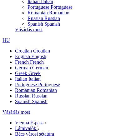
Italian
Italian
Portuguese
Portuguese
Romanian
Romanian
Russian
Russian
Spanish
Spanish
Vásárlás most
HU
Croatian
Croatian
English
English
French
French
German
German
Greek
Greek
Italian
Italian
Portuguese
Portuguese
Romanian
Romanian
Russian
Russian
Spanish
Spanish
Vásárlás most
Vienna E-pass
\
Látnivalók
\
Bécs városi sétatúra