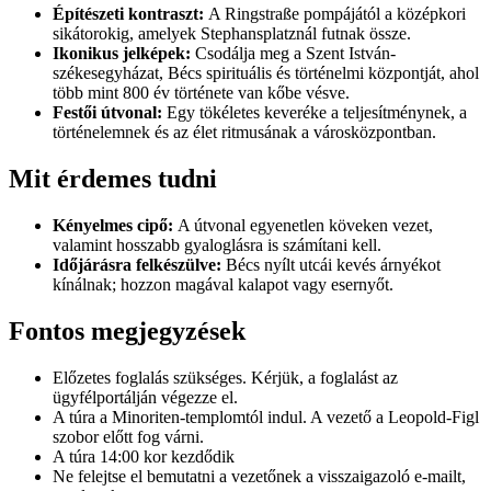
Építészeti kontraszt:
A Ringstraße pompájától a középkori
sikátorokig, amelyek Stephansplatznál futnak össze.
Ikonikus jelképek:
Csodálja meg a Szent István-
székesegyházat, Bécs spirituális és történelmi központját, ahol
több mint 800 év története van kőbe vésve.
Festői útvonal:
Egy tökéletes keveréke a teljesítménynek, a
történelemnek és az élet ritmusának a városközpontban.
Mit érdemes tudni
Kényelmes cipő:
A útvonal egyenetlen köveken vezet,
valamint hosszabb gyaloglásra is számítani kell.
Időjárásra felkészülve:
Bécs nyílt utcái kevés árnyékot
kínálnak; hozzon magával kalapot vagy esernyőt.
Fontos megjegyzések
Előzetes foglalás szükséges. Kérjük, a foglalást az
ügyfélportálján végezze el.
A túra a Minoriten-templomtól indul. A vezető a Leopold-Figl
szobor előtt fog várni.
A túra 14:00 kor kezdődik
Ne felejtse el bemutatni a vezetőnek a visszaigazoló e-mailt,