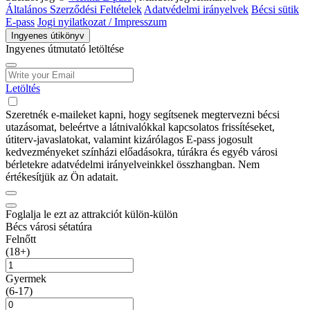
Általános Szerződési Feltételek
Adatvédelmi irányelvek
Bécsi sütik
E-pass
Jogi nyilatkozat / Impresszum
Ingyenes útikönyv
Ingyenes útmutató letöltése
Letöltés
Szeretnék e-maileket kapni, hogy segítsenek megtervezni bécsi
utazásomat, beleértve a látnivalókkal kapcsolatos frissítéseket,
útiterv-javaslatokat, valamint kizárólagos E-pass jogosult
kedvezményeket színházi előadásokra, túrákra és egyéb városi
bérletekre adatvédelmi irányelveinkkel összhangban. Nem
értékesítjük az Ön adatait.
Foglalja le ezt az attrakciót külön-külön
Bécs városi sétatúra
Felnőtt
(18+)
Gyermek
(6-17)