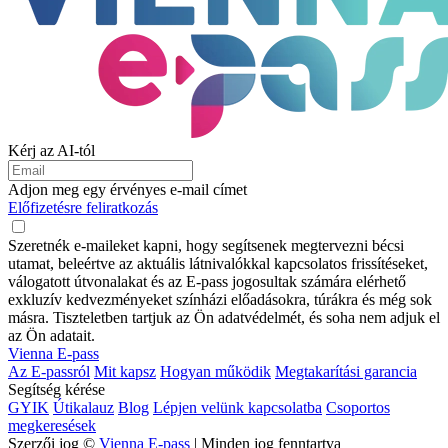
Kérj az AI-tól
Adjon meg egy érvényes e-mail címet
Előfizetésre feliratkozás
Szeretnék e-maileket kapni, hogy segítsenek megtervezni bécsi
utamat, beleértve az aktuális látnivalókkal kapcsolatos frissítéseket,
válogatott útvonalakat és az E-pass jogosultak számára elérhető
exkluzív kedvezményeket színházi előadásokra, túrákra és még sok
másra. Tiszteletben tartjuk az Ön adatvédelmét, és soha nem adjuk el
az Ön adatait.
Vienna E-pass
Az E-passról
Mit kapsz
Hogyan működik
Megtakarítási garancia
Segítség kérése
GYIK
Útikalauz
Blog
Lépjen velünk kapcsolatba
Csoportos
megkeresések
Szerzői jog ©
Vienna E-pass
| Minden jog fenntartva