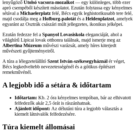
lenyűgöző
Utolsó vacsora-mozaikot
— egy különleges, több ezer
apró csempéből készített másolatot. Ezután folytassa egy kényelmes
sétával a
Michaelerplatz
felé, Bécs egyik leghistorikusabb tere felé,
majd csodálja meg a
Hofburg-palotát
és a
Heldenplatzot
, amelyek
egyaránt az Osztrák császári múlt jellegzetes, ikonikus jelképei.
Ezután fedezze fel a
Spanyol Lovasiskola
eleganciáját, ahol a
világhírű Lipicai lovak otthonra találnak, majd ismerje meg az
Albertina Múzeum
művészi varázsát, amely híres kiterjedt
művészeti gyűjteményeiről.
A túra a lélegzetelállító
Szent István-székesegyháznál
ér véget,
Bécs legkedveltebb nevezetességénél és a gótikus építészet
remekművénél.
A legjobb idő a sétára & időtartam
Időtartam:
Kb. 2 óra kényelmes tempóban, bár az elhivatott
felfedezők akár 2,5 órát is rászánhatnak.
Ajánlott időpont:
Az délutáni túra a legjobb választás a
kiemelt látnivalók felfedezésére.
Túra kiemelt állomásai