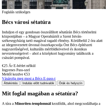
Foglalás szükséges
Bécs városi sétatúra
Induljon el egy gondosan összeállított sétatúrán Bécs történelmi
központjában – a Magyar Operaháztól a Szent István-
székesegyházig tartó magával ragadó élmény. Körülbelül 2 óra alatt
az idegenvezetett útvonal összekapcsolja Önt Bécs építészeti
nagyszerűségével, kulturális mérföldköveivel és ikonikus
nevezetességeivel – ahol a középkori hagyomány találkozik a
császári pompával.
€25 Ár E-bérlet nélkül
Ingyenes Pass-szel
Mettől kezdve €53
Vásárolja meg most a Bécs E-pass-t
Áttekintés
Indulás előtt tudnivalók
Órák és helyszín
Mit foglal magában a sétatúra?
A túra a
Minoriten-templomnál
kezdődik, ahol megcsodálhatja a