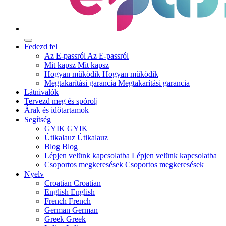
Fedezd fel
Az E-passról
Az E-passról
Mit kapsz
Mit kapsz
Hogyan működik
Hogyan működik
Megtakarítási garancia
Megtakarítási garancia
Látnivalók
Tervezd meg és spórolj
Árak és időtartamok
Segítség
GYIK
GYIK
Útikalauz
Útikalauz
Blog
Blog
Lépjen velünk kapcsolatba
Lépjen velünk kapcsolatba
Csoportos megkeresések
Csoportos megkeresések
Nyelv
Croatian
Croatian
English
English
French
French
German
German
Greek
Greek