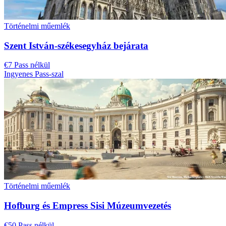
Történelmi műemlék
Szent István-székesegyház bejárata
€7 Pass nélkül
Ingyenes Pass-szal
Történelmi műemlék
Hofburg és Empress Sisi Múzeumvezetés
€50 Pass nélkül