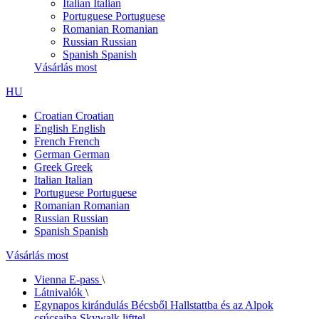
Italian
Italian
Portuguese
Portuguese
Romanian
Romanian
Russian
Russian
Spanish
Spanish
Vásárlás most
HU
Croatian
Croatian
English
English
French
French
German
German
Greek
Greek
Italian
Italian
Portuguese
Portuguese
Romanian
Romanian
Russian
Russian
Spanish
Spanish
Vásárlás most
Vienna E-pass
\
Látnivalók
\
Egynapos kirándulás Bécsből Hallstattba és az Alpok
csúcsaiba Skywalk lifttel