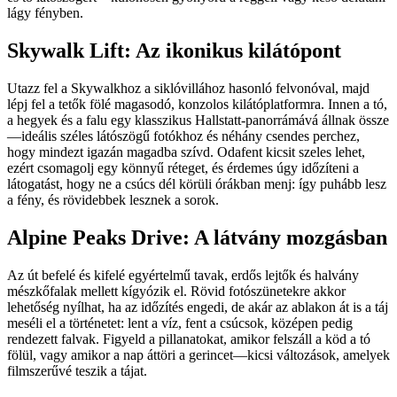
lágy fényben.
Skywalk Lift: Az ikonikus kilátópont
Utazz fel a Skywalkhoz a siklóvillához hasonló felvonóval, majd
lépj fel a tetők fölé magasodó, konzolos kilátóplatformra. Innen a tó,
a hegyek és a falu egy klasszikus Hallstatt-panorrámává állnak össze
—ideális széles látószögű fotókhoz és néhány csendes perchez,
hogy mindezt igazán magadba szívd. Odafent kicsit szeles lehet,
ezért csomagolj egy könnyű réteget, és érdemes úgy időzíteni a
látogatást, hogy ne a csúcs dél körüli órákban menj: így puhább lesz
a fény, és rövidebbek lesznek a sorok.
Alpine Peaks Drive: A látvány mozgásban
Az út befelé és kifelé egyértelmű tavak, erdős lejtők és halvány
mészkőfalak mellett kígyózik el. Rövid fotószünetekre akkor
lehetőség nyílhat, ha az időzítés engedi, de akár az ablakon át is a táj
meséli el a történetet: lent a víz, fent a csúcsok, középen pedig
rendezett falvak. Figyeld a pillanatokat, amikor felszáll a köd a tó
fölül, vagy amikor a nap áttöri a gerincet—kicsi változások, amelyek
filmszerűvé teszik a tájat.