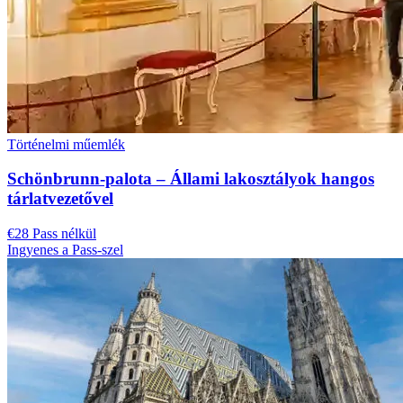
Történelmi műemlék
Schönbrunn-palota – Állami lakosztályok hangos
tárlatvezetővel
€28 Pass nélkül
Ingyenes a Pass-szel