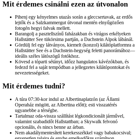
Mit érdemes csinálni ezen az útvonalon
Pihenj egy kényelmes utazás során a gleccsertavak, az erdős
lejtők és a Salzkammergut útvonal mentén elnyűgözően
fotogén hegyi falvak mellett.
Barangolj a pasztellszínű faházakban és virágos erkélyeken
Hallstätter See tükörsima partján, a Dachstein Alpok lábánál.
Gördülj fel egy látványos, kiemelt (konzol) kilátóplatformra a
Hallstätter See és a Dachstein-hegység feletti panorámához—
ideális széles látószögű fotókhoz.
Kövesd a tóparti sétányt, időzz hangulatos kávézókban, és
fedezd fel a saját tempódban a jellegzetes kilátópontokat és
nevezetességeket.
Mit érdemes tudni?
A túra 07:30-kor indul az Albertinaplatzón (az Állami
Operaház mögött, az Albertina előtt); esti visszatérés
ugyanebbe a térségbe.
Tartalmaz oda-vissza szállítást légkondicionált járművel,
valamint szabadidőt Hallstattban; a Skywalk felvonó
opcionális, és nincs benne az árban.
Nem akadálymentesített kerekesszékkel vagy babakocsival;
egyenetlen talajra és enyhe emelkedőkre számítson.