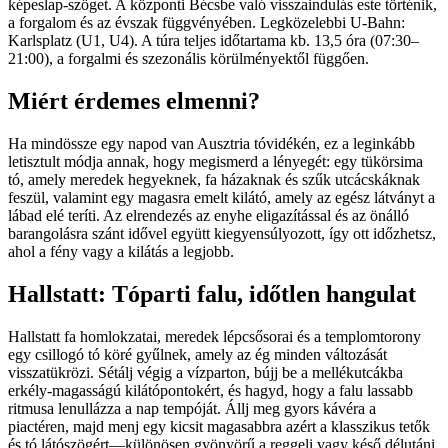
képeslap-szöget. A központi Bécsbe való visszaindulás este történik,
a forgalom és az évszak függvényében. Legközelebbi U-Bahn:
Karlsplatz (U1, U4). A túra teljes időtartama kb. 13,5 óra (07:30–
21:00), a forgalmi és szezonális körülményektől függően.
Miért érdemes elmenni?
Ha mindössze egy napod van Ausztria tóvidékén, ez a leginkább
letisztult módja annak, hogy megismerd a lényegét: egy tükörsima
tó, amely meredek hegyeknek, fa házaknak és szűk utcácskáknak
feszül, valamint egy magasra emelt kilátó, amely az egész látványt a
lábad elé teríti. Az elrendezés az enyhe eligazítással és az önálló
barangolásra szánt idővel együtt kiegyensúlyozott, így ott időzhetsz,
ahol a fény vagy a kilátás a legjobb.
Hallstatt: Tóparti falu, időtlen hangulat
Hallstatt fa homlokzatai, meredek lépcsősorai és a templomtorony
egy csillogó tó köré gyűlnek, amely az ég minden változását
visszatükrözi. Sétálj végig a vízparton, bújj be a mellékutcákba
erkély-magasságú kilátópontokért, és hagyd, hogy a falu lassabb
ritmusa lenullázza a nap tempóját. Állj meg gyors kávéra a
piactéren, majd menj egy kicsit magasabbra azért a klasszikus tetők
és tó látószögért—különösen gyönyörű a reggeli vagy késő délutáni