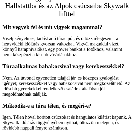
Hallstattba és az Alpok csúcsaiba Skywalk
lifttel
Mit vegyek fel és mit vigyek magammal?
Viselj kényelmes, tartást adó túracipőt, és öltözz rétegesen – a
hegyvidéki időjárás gyorsan változhat. Vigyél magaddal vizet,
könnyű harapnivalókat, egy power bankot a fotókhoz, valamint
némi készpénzt a kisebb vásárlásokhoz.
Túraalkalmas babakocsival vagy kerekesszékkel?
Nem. Az útvonal egyenetlen talajjal jár, és közepes gyaloglást
igényel; kerekesszékkel vagy babakocsival nem megközelíthető. Az
idősebb gyerekekkel rendelkező családok általában jól
megoldhatónak találják.
Működik-e a túra télen, és megéri-e?
Igen. Télen hóval borított csúcsokat és hangulatos kilátást kapunk. A
Skywalk időjárás függvényében nyithat; öltözzön melegen, és
rövidebb nappali fényre számítson.