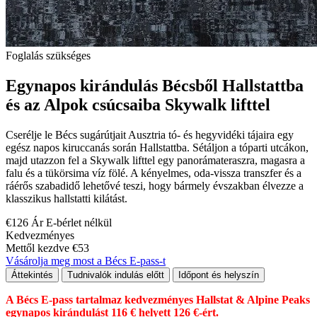
Foglalás szükséges
Egynapos kirándulás Bécsből Hallstattba
és az Alpok csúcsaiba Skywalk lifttel
Cserélje le Bécs sugárútjait Ausztria tó- és hegyvidéki tájaira egy
egész napos kiruccanás során Hallstattba. Sétáljon a tóparti utcákon,
majd utazzon fel a Skywalk lifttel egy panorámateraszra, magasra a
falu és a tükörsima víz fölé. A kényelmes, oda-vissza transzfer és a
ráérős szabadidő lehetővé teszi, hogy bármely évszakban élvezze a
klasszikus hallstatti kilátást.
€126 Ár E-bérlet nélkül
Kedvezményes
Mettől kezdve €53
Vásárolja meg most a Bécs E-pass-t
Áttekintés
Tudnivalók indulás előtt
Időpont és helyszín
A Bécs E-pass tartalmaz kedvezményes Hallstat & Alpine Peaks
egynapos kirándulást 116 € helyett 126 €-ért.