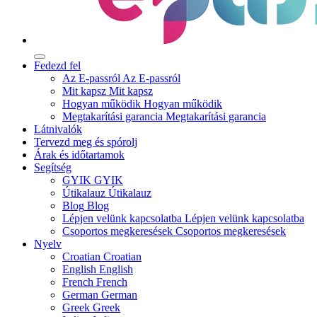
Fedezd fel
Az E-passról
Az E-passról
Mit kapsz
Mit kapsz
Hogyan működik
Hogyan működik
Megtakarítási garancia
Megtakarítási garancia
Látnivalók
Tervezd meg és spórolj
Árak és időtartamok
Segítség
GYIK
GYIK
Útikalauz
Útikalauz
Blog
Blog
Lépjen velünk kapcsolatba
Lépjen velünk kapcsolatba
Csoportos megkeresések
Csoportos megkeresések
Nyelv
Croatian
Croatian
English
English
French
French
German
German
Greek
Greek