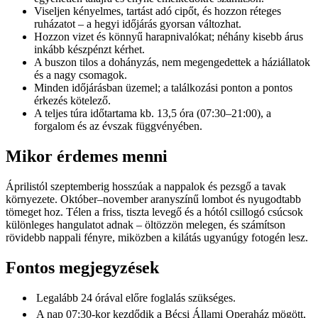
Viseljen kényelmes, tartást adó cipőt, és hozzon réteges
ruházatot – a hegyi időjárás gyorsan változhat.
Hozzon vizet és könnyű harapnivalókat; néhány kisebb árus
inkább készpénzt kérhet.
A buszon tilos a dohányzás, nem megengedettek a háziállatok
és a nagy csomagok.
Minden időjárásban üzemel; a találkozási ponton a pontos
érkezés kötelező.
A teljes túra időtartama kb. 13,5 óra (07:30–21:00), a
forgalom és az évszak függvényében.
Mikor érdemes menni
Áprilistól szeptemberig hosszúak a nappalok és pezsgő a tavak
környezete. Október–november aranyszínű lombot és nyugodtabb
tömeget hoz. Télen a friss, tiszta levegő és a hótól csillogó csúcsok
különleges hangulatot adnak – öltözzön melegen, és számítson
rövidebb nappali fényre, miközben a kilátás ugyanúgy fotogén lesz.
Fontos megjegyzések
Legalább 24 órával előre foglalás szükséges.
A nap 07:30-kor kezdődik a Bécsi Állami Operaház mögött,