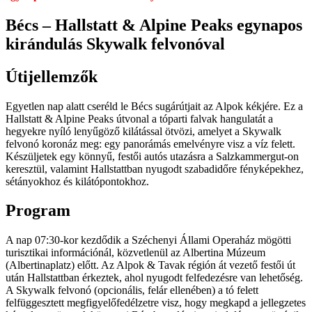
Bécs – Hallstatt & Alpine Peaks egynapos
kirándulás Skywalk felvonóval
Útijellemzők
Egyetlen nap alatt cseréld le Bécs sugárútjait az Alpok kékjére. Ez a
Hallstatt & Alpine Peaks útvonal a tóparti falvak hangulatát a
hegyekre nyíló lenyűgöző kilátással ötvözi, amelyet a Skywalk
felvonó koronáz meg: egy panorámás emelvényre visz a víz felett.
Készüljetek egy könnyű, festői autós utazásra a Salzkammergut-on
keresztül, valamint Hallstattban nyugodt szabadidőre fényképekhez,
sétányokhoz és kilátópontokhoz.
Program
A nap 07:30-kor kezdődik a Széchenyi Állami Operaház mögötti
turisztikai információnál, közvetlenül az Albertina Múzeum
(Albertinaplatz) előtt. Az Alpok & Tavak régión át vezető festői út
után Hallstattban érkeztek, ahol nyugodt felfedezésre van lehetőség.
A Skywalk felvonó (opcionális, felár ellenében) a tó felett
felfüggesztett megfigyelőfedélzetre visz, hogy megkapd a jellegzetes