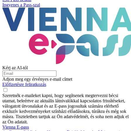
Ingyenes a Pass-szal
Kérj az AI-tól
Adjon meg egy érvényes e-mail címet
Előfizetésre feliratkozás
Szeretnék e-maileket kapni, hogy segítsenek megtervezni bécsi
utamat, beleértve az aktuális látnivalókkal kapcsolatos frissítéseket,
válogatott útvonalakat és az E-pass jogosultak számára elérhető
exkluzív kedvezményeket színházi előadásokra, túrákra és még sok
másra. Tiszteletben tartjuk az Ön adatvédelmét, és soha nem adjuk el
az Ön adatait.
Vienna E-pass