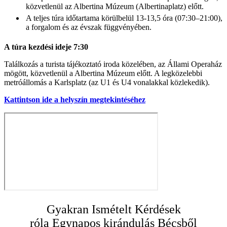
közvetlenül az Albertina Múzeum (Albertinaplatz) előtt.
A teljes túra időtartama körülbelül 13-13,5 óra (07:30–21:00),
a forgalom és az évszak függvényében.
A túra kezdési ideje 7:30
Találkozás a turista tájékoztató iroda közelében, az Állami Operaház
mögött, közvetlenül a Albertina Múzeum előtt. A legközelebbi
metróállomás a Karlsplatz (az U1 és U4 vonalakkal közlekedik).
Kattintson ide a helyszín megtekintéséhez
Gyakran Ismételt Kérdések
róla Egynapos kirándulás Bécsből