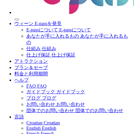
ウィーン E-passを発見
E-passについて
E-passについて
あなたが手に入れるもの
あなたが手に入れるも
の
仕組み
仕組み
仕上げ保証
仕上げ保証
アトラクション
プラン＆セーブ
料金と利用期間
ヘルプ
FAQ
FAQ
ガイドブック
ガイドブック
ブログ
ブログ
お問い合わせ
お問い合わせ
団体でのお問い合わせ
団体でのお問い合わせ
言語
Croatian
Croatian
English
English
French
French