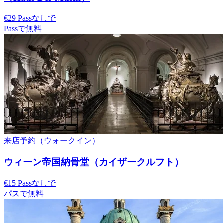
€29 Passなしで
Passで無料
来店予約（ウォークイン）
ウィーン帝国納骨堂（カイザークルフト）
€15 Passなしで
パスで無料