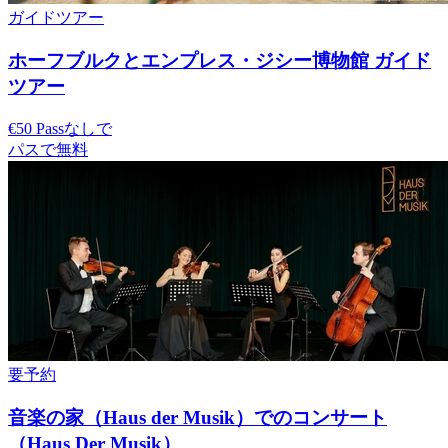
ガイドツアー
ホーフブルクとエンプレス・ジシー博物館 ガイド
ツアー
€50 Passなしで
パスで無料
要予約
音楽の家（Haus der Musik）でのコンサート
（Haus Der Musik）