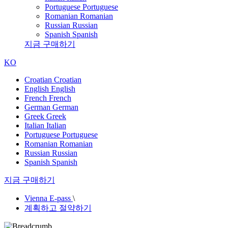
Portuguese
Portuguese
Romanian
Romanian
Russian
Russian
Spanish
Spanish
지금 구매하기
KO
Croatian
Croatian
English
English
French
French
German
German
Greek
Greek
Italian
Italian
Portuguese
Portuguese
Romanian
Romanian
Russian
Russian
Spanish
Spanish
지금 구매하기
Vienna E-pass
\
계획하고 절약하기