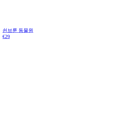
쇤브룬 동물원
€29