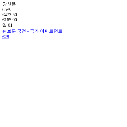
당신은
65%
€473.50
€165.00
일 01
쇤브룬 궁전 - 국가 아파트먼트
€28