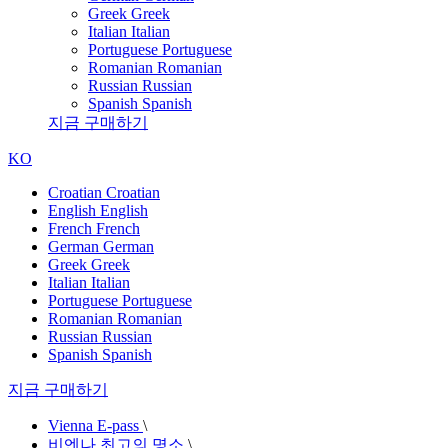
Greek
Greek
Italian
Italian
Portuguese
Portuguese
Romanian
Romanian
Russian
Russian
Spanish
Spanish
지금 구매하기
KO
Croatian
Croatian
English
English
French
French
German
German
Greek
Greek
Italian
Italian
Portuguese
Portuguese
Romanian
Romanian
Russian
Russian
Spanish
Spanish
지금 구매하기
Vienna E-pass
\
비엔나 최고의 명소
\