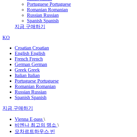
Portuguese
Portuguese
Romanian
Romanian
Russian
Russian
Spanish
Spanish
지금 구매하기
KO
Croatian
Croatian
English
English
French
French
German
German
Greek
Greek
Italian
Italian
Portuguese
Portuguese
Romanian
Romanian
Russian
Russian
Spanish
Spanish
지금 구매하기
Vienna E-pass
\
비엔나 최고의 명소
\
모차르트하우스 빈