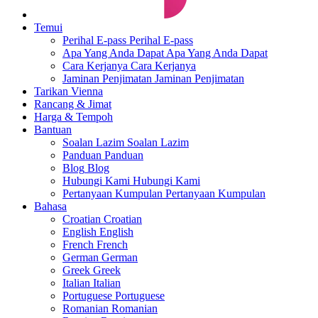
Temui
Perihal E-pass
Perihal E-pass
Apa Yang Anda Dapat
Apa Yang Anda Dapat
Cara Kerjanya
Cara Kerjanya
Jaminan Penjimatan
Jaminan Penjimatan
Tarikan Vienna
Rancang & Jimat
Harga & Tempoh
Bantuan
Soalan Lazim
Soalan Lazim
Panduan
Panduan
Blog
Blog
Hubungi Kami
Hubungi Kami
Pertanyaan Kumpulan
Pertanyaan Kumpulan
Bahasa
Croatian
Croatian
English
English
French
French
German
German
Greek
Greek
Italian
Italian
Portuguese
Portuguese
Romanian
Romanian