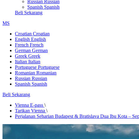
Russian
Russian
Spanish
Spanish
Beli Sekarang
MS
Croatian
Croatian
English
English
French
French
German
German
Greek
Greek
Italian
Italian
Portuguese
Portuguese
Romanian
Romanian
Russian
Russian
Spanish
Spanish
Beli Sekarang
Vienna E-pass
\
Tarikan Vienna
\
Perjalanan Seharian Budapest & Bratislava Dua Ibu Kota – Se