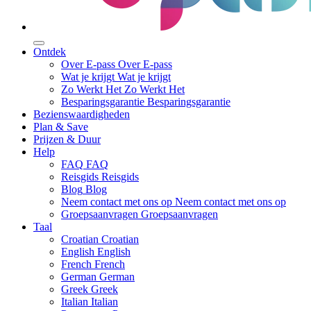
Ontdek
Over E-pass
Over E-pass
Wat je krijgt
Wat je krijgt
Zo Werkt Het
Zo Werkt Het
Besparingsgarantie
Besparingsgarantie
Bezienswaardigheden
Plan & Save
Prijzen & Duur
Help
FAQ
FAQ
Reisgids
Reisgids
Blog
Blog
Neem contact met ons op
Neem contact met ons op
Groepsaanvragen
Groepsaanvragen
Taal
Croatian
Croatian
English
English
French
French
German
German
Greek
Greek
Italian
Italian