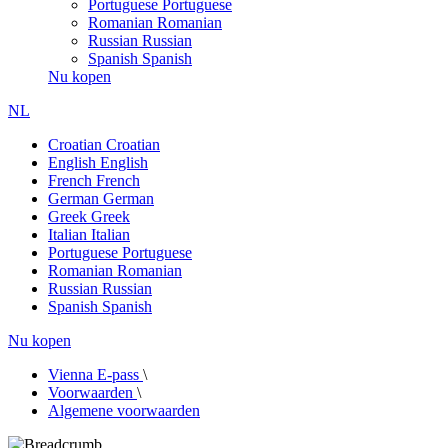
Portuguese
Portuguese
Romanian
Romanian
Russian
Russian
Spanish
Spanish
Nu kopen
NL
Croatian
Croatian
English
English
French
French
German
German
Greek
Greek
Italian
Italian
Portuguese
Portuguese
Romanian
Romanian
Russian
Russian
Spanish
Spanish
Nu kopen
Vienna E-pass
\
Voorwaarden
\
Algemene voorwaarden