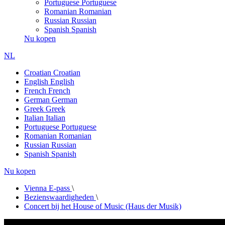
Portuguese
Portuguese
Romanian
Romanian
Russian
Russian
Spanish
Spanish
Nu kopen
NL
Croatian
Croatian
English
English
French
French
German
German
Greek
Greek
Italian
Italian
Portuguese
Portuguese
Romanian
Romanian
Russian
Russian
Spanish
Spanish
Nu kopen
Vienna E-pass
\
Bezienswaardigheden
\
Concert bij het House of Music (Haus der Musik)