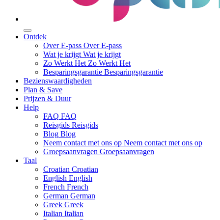
Ontdek
Over E-pass
Over E-pass
Wat je krijgt
Wat je krijgt
Zo Werkt Het
Zo Werkt Het
Besparingsgarantie
Besparingsgarantie
Bezienswaardigheden
Plan & Save
Prijzen & Duur
Help
FAQ
FAQ
Reisgids
Reisgids
Blog
Blog
Neem contact met ons op
Neem contact met ons op
Groepsaanvragen
Groepsaanvragen
Taal
Croatian
Croatian
English
English
French
French
German
German
Greek
Greek
Italian
Italian