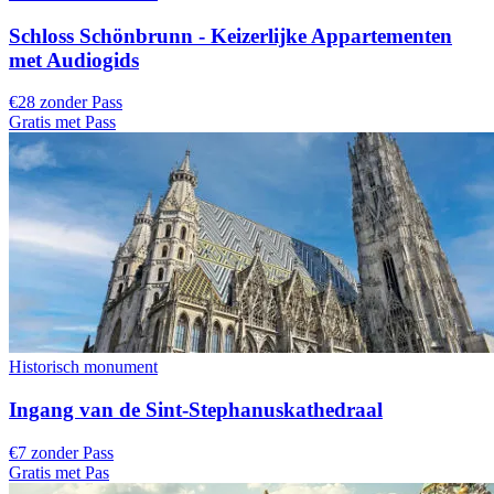
Schloss Schönbrunn - Keizerlijke Appartementen
met Audiogids
€28 zonder Pass
Gratis met Pass
Historisch monument
Ingang van de Sint-Stephanuskathedraal
€7 zonder Pass
Gratis met Pas