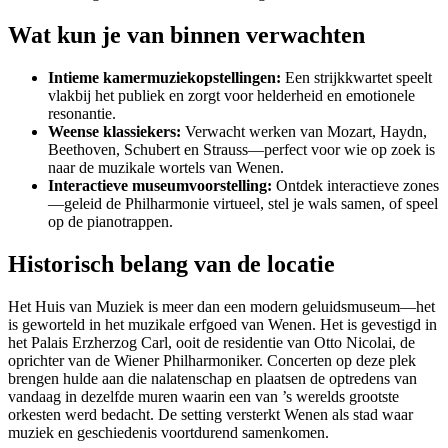
Wat kun je van binnen verwachten
Intieme kamermuziekopstellingen:
Een strijkkwartet speelt
vlakbij het publiek en zorgt voor helderheid en emotionele
resonantie.
Weense klassiekers:
Verwacht werken van Mozart, Haydn,
Beethoven, Schubert en Strauss—perfect voor wie op zoek is
naar de muzikale wortels van Wenen.
Interactieve museumvoorstelling:
Ontdek interactieve zones
—geleid de Philharmonie virtueel, stel je wals samen, of speel
op de pianotrappen.
Historisch belang van de locatie
Het Huis van Muziek is meer dan een modern geluidsmuseum—het
is geworteld in het muzikale erfgoed van Wenen. Het is gevestigd in
het Palais Erzherzog Carl, ooit de residentie van Otto Nicolai, de
oprichter van de Wiener Philharmoniker. Concerten op deze plek
brengen hulde aan die nalatenschap en plaatsen de optredens van
vandaag in dezelfde muren waarin een van ’s werelds grootste
orkesten werd bedacht. De setting versterkt Wenen als stad waar
muziek en geschiedenis voortdurend samenkomen.