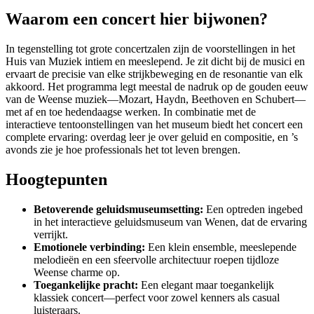
Waarom een concert hier bijwonen?
In tegenstelling tot grote concertzalen zijn de voorstellingen in het
Huis van Muziek intiem en meeslepend. Je zit dicht bij de musici en
ervaart de precisie van elke strijkbeweging en de resonantie van elk
akkoord. Het programma legt meestal de nadruk op de gouden eeuw
van de Weense muziek—Mozart, Haydn, Beethoven en Schubert—
met af en toe hedendaagse werken. In combinatie met de
interactieve tentoonstellingen van het museum biedt het concert een
complete ervaring: overdag leer je over geluid en compositie, en ’s
avonds zie je hoe professionals het tot leven brengen.
Hoogtepunten
Betoverende geluidsmuseumsetting:
Een optreden ingebed
in het interactieve geluidsmuseum van Wenen, dat de ervaring
verrijkt.
Emotionele verbinding:
Een klein ensemble, meeslepende
melodieën en een sfeervolle architectuur roepen tijdloze
Weense charme op.
Toegankelijke pracht:
Een elegant maar toegankelijk
klassiek concert—perfect voor zowel kenners als casual
luisteraars.