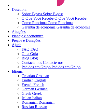
Descubra
Sobre E-pass
Sobre E-pass
O Que Você Recebe
O Que Você Recebe
Como Funciona
Como Funciona
Garantia de economia
Garantia de economia
Atrações
Planeje e economize
Preços e Durações
Ajuda
FAQ
FAQ
Guia
Guia
Blog
Blog
Contacte-nos
Contacte-nos
Pedidos em Grupo
Pedidos em Grupo
Idioma
Croatian
Croatian
English
English
French
French
German
German
Greek
Greek
Italian
Italian
Romanian
Romanian
Russian
Russian