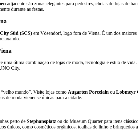
ben
adjacente são zonas elegantes para pedestres, cheias de lojas de band
ente durante as festas.
ena
City Süd (SCS)
em Vösendorf, logo fora de Viena. É um dos maiores 
 relaxando.
Viena
erece uma ótima combinação de lojas de moda, tecnologia e estilo de vida
 UNO City.
e “velho mundo”. Visite lojas como
Augarten Porcelain
ou
Lobmeyr 
ças de moda vienense únicas para a cidade.
inhas perto de
Stephansplatz
ou do Museum Quarter para itens clássic
os únicos, como cosméticos orgânicos, toalhas de linho e brinquedos a