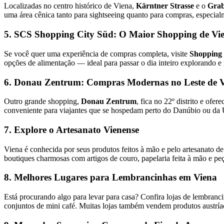
Localizadas no centro histórico de Viena,
Kärntner Strasse
e o
Gra
uma área cênica tanto para sightseeing quanto para compras, especialm
5. SCS Shopping City Süd: O Maior Shopping de Vi
Se você quer uma experiência de compras completa, visite
Shopping 
opções de alimentação — ideal para passar o dia inteiro explorando e
6. Donau Zentrum: Compras Modernas no Leste de 
Outro grande shopping,
Donau Zentrum
, fica no 22º distrito e of
conveniente para viajantes que se hospedam perto do Danúbio ou da
7. Explore o Artesanato Vienense
Viena é conhecida por seus produtos feitos à mão e pelo artesanato d
boutiques charmosas com artigos de couro, papelaria feita à mão e pe
8. Melhores Lugares para Lembrancinhas em Viena
Está procurando algo para levar para casa? Confira lojas de lembranc
conjuntos de mini café. Muitas lojas também vendem produtos austríac