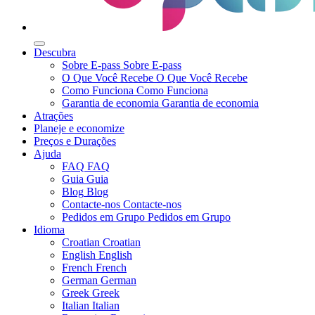
Descubra
Sobre E-pass
Sobre E-pass
O Que Você Recebe
O Que Você Recebe
Como Funciona
Como Funciona
Garantia de economia
Garantia de economia
Atrações
Planeje e economize
Preços e Durações
Ajuda
FAQ
FAQ
Guia
Guia
Blog
Blog
Contacte-nos
Contacte-nos
Pedidos em Grupo
Pedidos em Grupo
Idioma
Croatian
Croatian
English
English
French
French
German
German
Greek
Greek
Italian
Italian