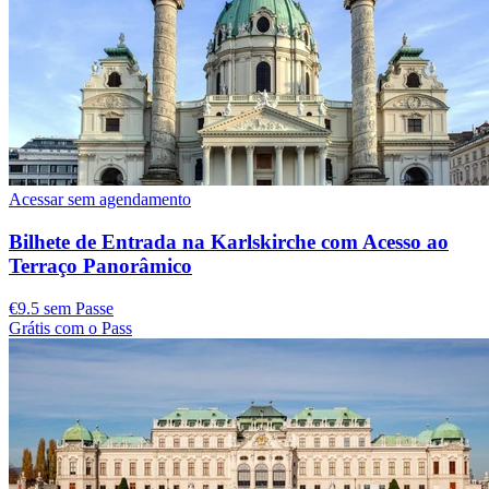
Acessar sem agendamento
Bilhete de Entrada na Karlskirche com Acesso ao
Terraço Panorâmico
€9.5 sem Passe
Grátis com o Pass