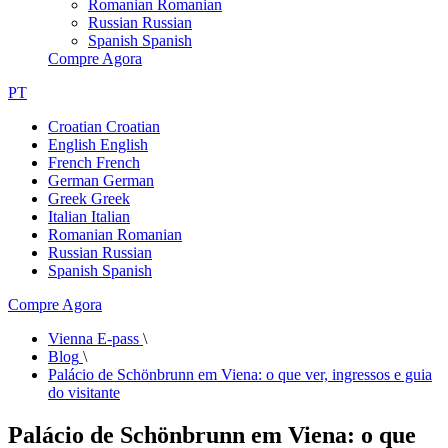
Romanian
Romanian
Russian
Russian
Spanish
Spanish
Compre Agora
PT
Croatian
Croatian
English
English
French
French
German
German
Greek
Greek
Italian
Italian
Romanian
Romanian
Russian
Russian
Spanish
Spanish
Compre Agora
Vienna E-pass
\
Blog
\
Palácio de Schönbrunn em Viena: o que ver, ingressos e guia
do visitante
Palácio de Schönbrunn em Viena: o que