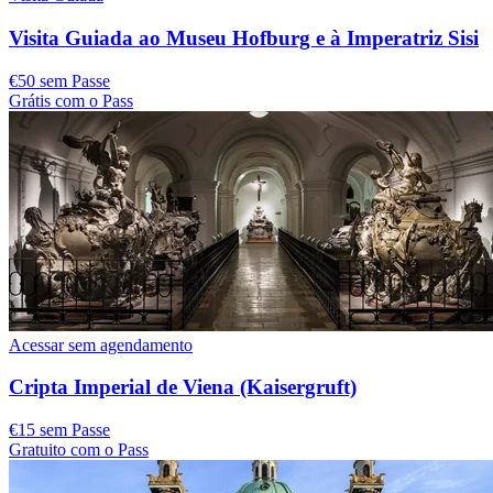
Visita Guiada ao Museu Hofburg e à Imperatriz Sisi
€50 sem Passe
Grátis com o Pass
Acessar sem agendamento
Cripta Imperial de Viena (Kaisergruft)
€15 sem Passe
Gratuito com o Pass