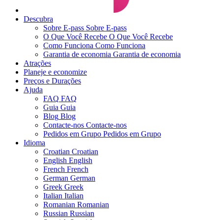
Descubra
Sobre E-pass
Sobre E-pass
O Que Você Recebe
O Que Você Recebe
Como Funciona
Como Funciona
Garantia de economia
Garantia de economia
Atrações
Planeje e economize
Preços e Durações
Ajuda
FAQ
FAQ
Guia
Guia
Blog
Blog
Contacte-nos
Contacte-nos
Pedidos em Grupo
Pedidos em Grupo
Idioma
Croatian
Croatian
English
English
French
French
German
German
Greek
Greek
Italian
Italian
Romanian
Romanian
Russian
Russian