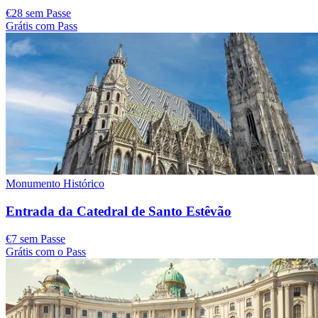
€28 sem Passe
Grátis com Pass
Monumento Histórico
Entrada da Catedral de Santo Estêvão
€7 sem Passe
Grátis com o Pass