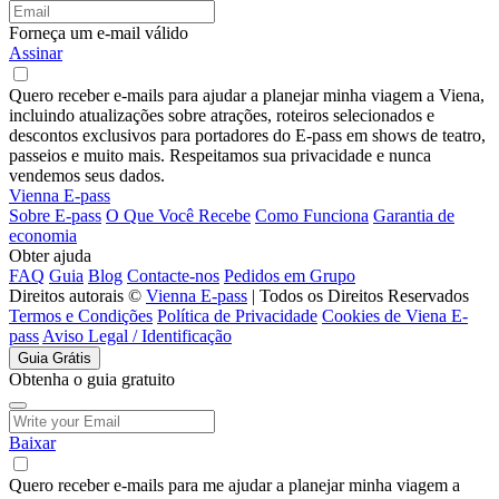
Forneça um e-mail válido
Assinar
Quero receber e-mails para ajudar a planejar minha viagem a Viena,
incluindo atualizações sobre atrações, roteiros selecionados e
descontos exclusivos para portadores do E-pass em shows de teatro,
passeios e muito mais. Respeitamos sua privacidade e nunca
vendemos seus dados.
Vienna E-pass
Sobre E-pass
O Que Você Recebe
Como Funciona
Garantia de
economia
Obter ajuda
FAQ
Guia
Blog
Contacte-nos
Pedidos em Grupo
Direitos autorais ©
Vienna E-pass
| Todos os Direitos Reservados
Termos e Condições
Política de Privacidade
Cookies de Viena E-
pass
Aviso Legal / Identificação
Guia Grátis
Obtenha o guia gratuito
Baixar
Quero receber e-mails para me ajudar a planejar minha viagem a