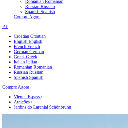
Romanian
Romanian
Russian
Russian
Spanish
Spanish
Compre Agora
PT
Croatian
Croatian
English
English
French
French
German
German
Greek
Greek
Italian
Italian
Romanian
Romanian
Russian
Russian
Spanish
Spanish
Compre Agora
Vienna E-pass
\
Atrações
\
Jardins do Laranjal Schönbrunn