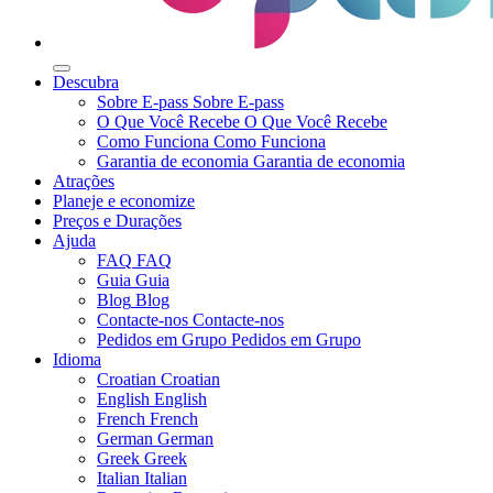
Descubra
Sobre E-pass
Sobre E-pass
O Que Você Recebe
O Que Você Recebe
Como Funciona
Como Funciona
Garantia de economia
Garantia de economia
Atrações
Planeje e economize
Preços e Durações
Ajuda
FAQ
FAQ
Guia
Guia
Blog
Blog
Contacte-nos
Contacte-nos
Pedidos em Grupo
Pedidos em Grupo
Idioma
Croatian
Croatian
English
English
French
French
German
German
Greek
Greek
Italian
Italian