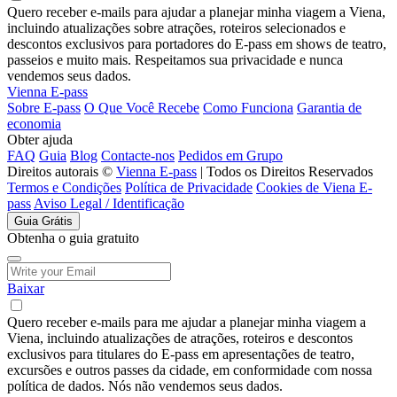
Quero receber e-mails para ajudar a planejar minha viagem a Viena,
incluindo atualizações sobre atrações, roteiros selecionados e
descontos exclusivos para portadores do E-pass em shows de teatro,
passeios e muito mais. Respeitamos sua privacidade e nunca
vendemos seus dados.
Vienna E-pass
Sobre E-pass
O Que Você Recebe
Como Funciona
Garantia de
economia
Obter ajuda
FAQ
Guia
Blog
Contacte-nos
Pedidos em Grupo
Direitos autorais ©
Vienna E-pass
| Todos os Direitos Reservados
Termos e Condições
Política de Privacidade
Cookies de Viena E-
pass
Aviso Legal / Identificação
Guia Grátis
Obtenha o guia gratuito
Baixar
Quero receber e-mails para me ajudar a planejar minha viagem a
Viena, incluindo atualizações de atrações, roteiros e descontos
exclusivos para titulares do E-pass em apresentações de teatro,
excursões e outros passes da cidade, em conformidade com nossa
política de dados. Nós não vendemos seus dados.