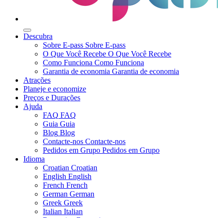
Descubra
Sobre E-pass
Sobre E-pass
O Que Você Recebe
O Que Você Recebe
Como Funciona
Como Funciona
Garantia de economia
Garantia de economia
Atrações
Planeje e economize
Preços e Durações
Ajuda
FAQ
FAQ
Guia
Guia
Blog
Blog
Contacte-nos
Contacte-nos
Pedidos em Grupo
Pedidos em Grupo
Idioma
Croatian
Croatian
English
English
French
French
German
German
Greek
Greek
Italian
Italian