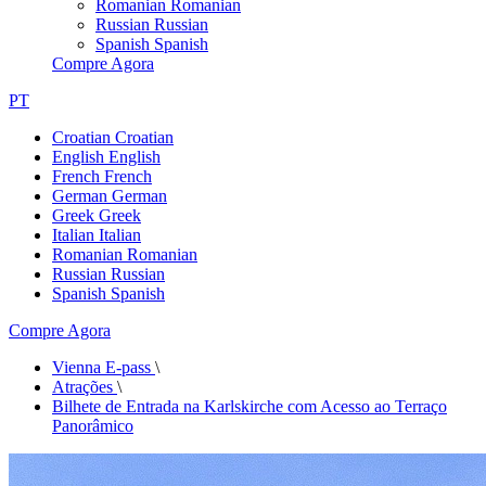
Romanian
Romanian
Russian
Russian
Spanish
Spanish
Compre Agora
PT
Croatian
Croatian
English
English
French
French
German
German
Greek
Greek
Italian
Italian
Romanian
Romanian
Russian
Russian
Spanish
Spanish
Compre Agora
Vienna E-pass
\
Atrações
\
Bilhete de Entrada na Karlskirche com Acesso ao Terraço
Panorâmico