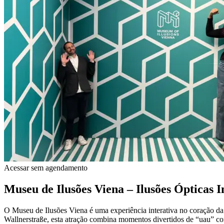
Acessar sem agendamento
Museu de Ilusões Viena – Ilusões Ópticas I
O Museu de Ilusões Viena é uma experiência interativa no coração da c
Wallnerstraße, esta atração combina momentos divertidos de “uau” co