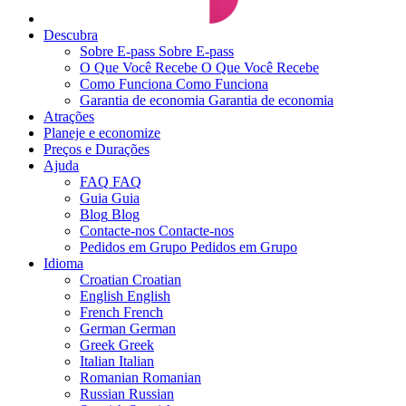
Descubra
Sobre E-pass
Sobre E-pass
O Que Você Recebe
O Que Você Recebe
Como Funciona
Como Funciona
Garantia de economia
Garantia de economia
Atrações
Planeje e economize
Preços e Durações
Ajuda
FAQ
FAQ
Guia
Guia
Blog
Blog
Contacte-nos
Contacte-nos
Pedidos em Grupo
Pedidos em Grupo
Idioma
Croatian
Croatian
English
English
French
French
German
German
Greek
Greek
Italian
Italian
Romanian
Romanian
Russian
Russian