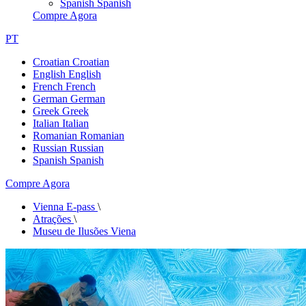
Spanish
Spanish
Compre Agora
PT
Croatian
Croatian
English
English
French
French
German
German
Greek
Greek
Italian
Italian
Romanian
Romanian
Russian
Russian
Spanish
Spanish
Compre Agora
Vienna E-pass
\
Atrações
\
Museu de Ilusões Viena