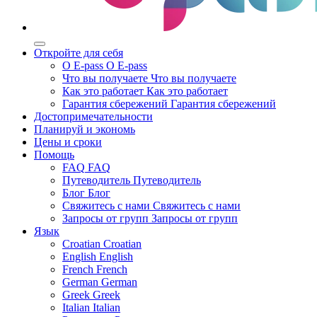
Откройте для себя
О E-pass
О E-pass
Что вы получаете
Что вы получаете
Как это работает
Как это работает
Гарантия сбережений
Гарантия сбережений
Достопримечательности
Планируй и экономь
Цены и сроки
Помощь
FAQ
FAQ
Путеводитель
Путеводитель
Блог
Блог
Свяжитесь с нами
Свяжитесь с нами
Запросы от групп
Запросы от групп
Язык
Croatian
Croatian
English
English
French
French
German
German
Greek
Greek
Italian
Italian