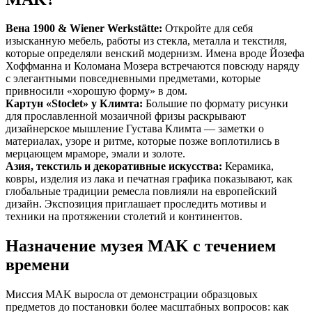
Вена 1900 & Wiener Werkstätte:
Откройте для себя
изысканную мебель, работы из стекла, металла и текстиля,
которые определяли венский модернизм. Имена вроде Йозефа
Хоффманна и Коломана Мозера встречаются повсюду наряду
с элегантными повседневными предметами, которые
привносили «хорошую форму» в дом.
Картун «Stoclet» у Климта:
Большие по формату рисунки
для прославленной мозаичной фризы раскрывают
дизайнерское мышление Густава Климта — заметки о
материалах, узоре и ритме, которые позже воплотились в
мерцающем мраморе, эмали и золоте.
Азия, текстиль и декоративные искусства:
Керамика,
ковры, изделия из лака и печатная графика показывают, как
глобальные традиции ремесла повлияли на европейский
дизайн. Экспозиция приглашает проследить мотивы и
техники на протяжении столетий и континентов.
Назначение музея MAK с течением
времени
Миссия MAK выросла от демонстрации образцовых
предметов до постановки более масштабных вопросов: как