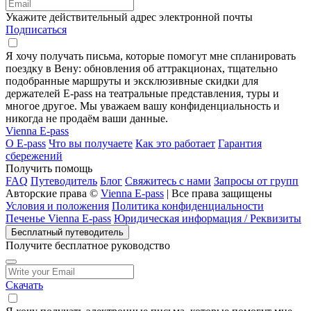
Укажите действительный адрес электронной почты
Подписаться
Я хочу получать письма, которые помогут мне спланировать
поездку в Вену: обновления об аттракционах, тщательно
подобранные маршруты и эксклюзивные скидки для
держателей E-pass на театральные представления, туры и
многое другое. Мы уважаем вашу конфиденциальность и
никогда не продаём ваши данные.
Vienna E-pass
О E-pass
Что вы получаете
Как это работает
Гарантия
сбережений
Получить помощь
FAQ
Путеводитель
Блог
Свяжитесь с нами
Запросы от групп
Авторские права ©
Vienna E-pass
| Все права защищены
Условия и положения
Политика конфиденциальности
Печенье Vienna E-pass
Юридическая информация / Реквизиты
Бесплатный путеводитель
Получите бесплатное руководство
Скачать