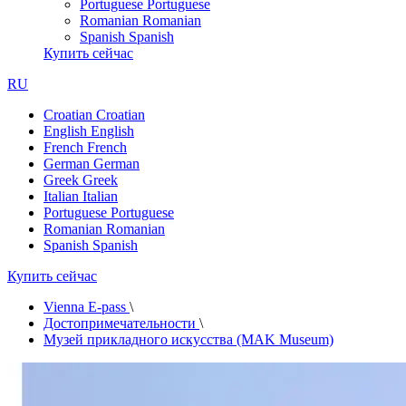
Portuguese
Portuguese
Romanian
Romanian
Spanish
Spanish
Купить сейчас
RU
Croatian
Croatian
English
English
French
French
German
German
Greek
Greek
Italian
Italian
Portuguese
Portuguese
Romanian
Romanian
Spanish
Spanish
Купить сейчас
Vienna E-pass
\
Достопримечательности
\
Музей прикладного искусства (MAK Museum)