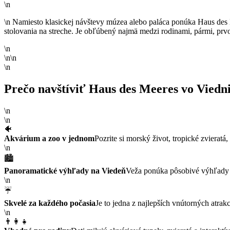
\n
\n Namiesto klasickej návštevy múzea alebo paláca ponúka Haus des 
stolovania na streche. Je obľúbený najmä medzi rodinami, pármi, prv
\n
\n\n
\n
Prečo navštíviť Haus des Meeres vo Viedn
\n
\n
🐠
Akvárium a zoo v jednom
Pozrite si morský život, tropické zvieratá,
\n
🏙️
Panoramatické výhľady na Viedeň
Veža ponúka pôsobivé výhľady na
\n
☔
Skvelé za každého počasia
Je to jedna z najlepších vnútorných atrak
\n
👨‍👩‍👧