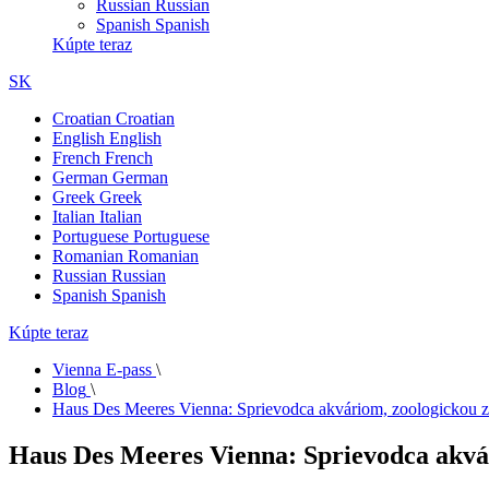
Russian
Russian
Spanish
Spanish
Kúpte teraz
SK
Croatian
Croatian
English
English
French
French
German
German
Greek
Greek
Italian
Italian
Portuguese
Portuguese
Romanian
Romanian
Russian
Russian
Spanish
Spanish
Kúpte teraz
Vienna E-pass
\
Blog
\
Haus Des Meeres Vienna: Sprievodca akváriom, zoologickou zá
Haus Des Meeres Vienna: Sprievodca akvár