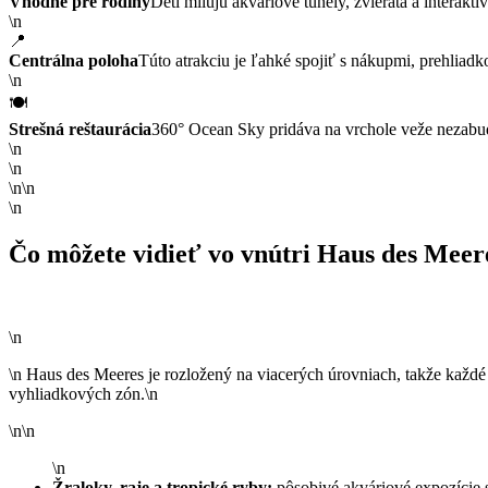
Vhodné pre rodiny
Deti milujú akváriové tunely, zvieratá a interaktí
\n
📍
Centrálna poloha
Túto atrakciu je ľahké spojiť s nákupmi, prehliad
\n
🍽️
Strešná reštaurácia
360° Ocean Sky pridáva na vrchole veže nezabud
\n
\n
\n\n
\n
Čo môžete vidieť vo vnútri Haus des Meer
\n
\n Haus des Meeres je rozložený na viacerých úrovniach, takže každé
vyhliadkových zón.\n
\n\n
\n
Žraloky, raje a tropické ryby:
pôsobivé akváriové expozície