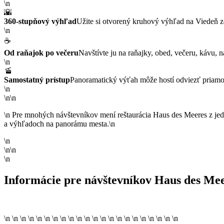
\n
🌇
360-stupňový výhľad
Užite si otvorený kruhový výhľad na Viedeň zo 
\n
☕
Od raňajok po večeru
Navštívte ju na raňajky, obed, večeru, kávu,
\n
🚡
Samostatný prístup
Panoramatický výťah môže hostí odviezť priamo 
\n
\n\n
\n Pre mnohých návštevníkov mení reštaurácia Haus des Meeres z jedn
a výhľadoch na panorámu mesta.\n
\n
\n\n
\n
Informácie pre návštevníkov Haus des Me
\n \n \n \n \n \n \n \n \n \n \n \n \n \n \n \n \n \n \n \n \n \n