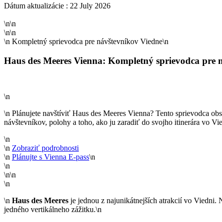
Dátum aktualizácie : 22 July 2026
\n\n
\n\n
\n
Kompletný sprievodca pre návštevníkov Viedne
\n
Haus des Meeres Vienna: Kompletný sprievodca pre ná
\n
\n Plánujete navštíviť Haus des Meeres Vienna? Tento sprievodca obsah
návštevníkov, polohy a toho, ako ju zaradiť do svojho itinerára vo Vie
\n
\n
Zobraziť podrobnosti
\n
Plánujte s Vienna E-pass
\n
\n
\n\n
\n
\n
Haus des Meeres
je jednou z najunikátnejších atrakcií vo Viedni.
jedného vertikálneho zážitku.\n