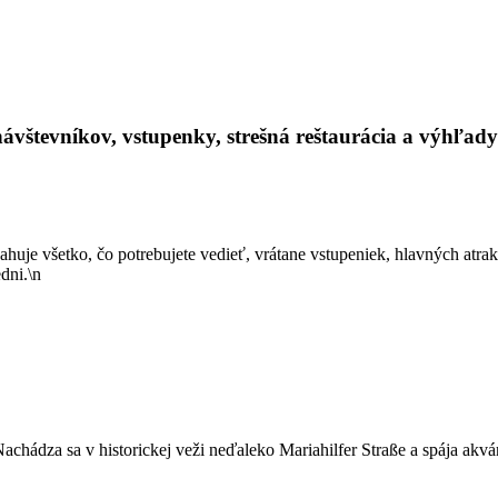
vštevníkov, vstupenky, strešná reštaurácia a výhľad
uje všetko, čo potrebujete vedieť, vrátane vstupeniek, hlavných atrakci
dni.\n
 Nachádza sa v historickej veži neďaleko Mariahilfer Straße a spája akv