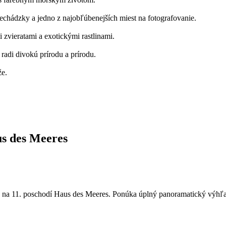
chádzky a jedno z najobľúbenejších miest na fotografovanie.
 zvieratami a exotickými rastlinami.
radi divokú prírodu a prírodu.
že.
us des Meeres
cia na 11. poschodí Haus des Meeres. Ponúka úplný panoramatický výhľad