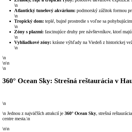
\n
Atlantický tunelový akvárium:
podmorský zážitok formou pre
\n
Tropický dom:
teplé, bujné prostredie s voľne sa pohybujúcimi
\n
Zóny s plazmi:
fascinujúce druhy pre návštevníkov, ktorí majú 
\n
Vyhliadkové zóny:
krásne výhľady na Viedeň z historickej ve
\n
\n
\n\n
\n
360° Ocean Sky: Strešná reštaurácia v Ha
\n
\n Jednou z najväčších atrakcií je
360° Ocean Sky
, strešná reštaurá
centre mesta.\n
\n\n