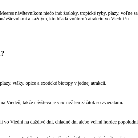
Meeres návštevníkom niečo iné: žraloky, tropické ryby, plazy, voľne 
onávštevníkmi a každým, kto hľadá vnútornú atrakciu vo Viedni.\n
i?
 plazy, vtáky, opice a exotické biotopy v jednej atrakcii.
 Viedeň, takže návšteva je viac než len zážitok so zvieratami.
cií vo Viedni na daždivé dni, chladné dni alebo veľmi horúce popoludni