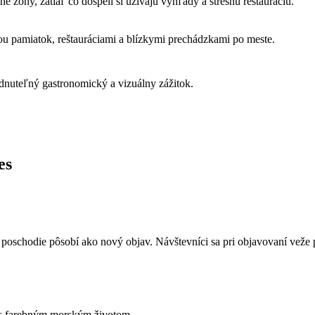
vne zóny, zatiaľ čo dospelí si užívajú výhľady a strešnú reštauráciu.
kou pamiatok, reštauráciami a blízkymi prechádzkami po meste.
nuteľný gastronomický a vizuálny zážitok.
es
 poschodie pôsobí ako nový objav. Návštevníci sa pri objavovaní veže 
 s farebným morským životom.