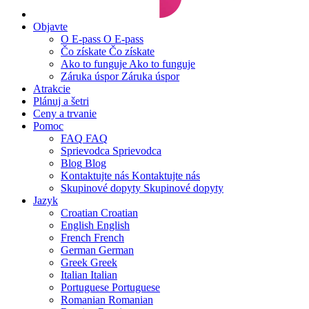
Objavte
O E-pass
O E-pass
Čo získate
Čo získate
Ako to funguje
Ako to funguje
Záruka úspor
Záruka úspor
Atrakcie
Plánuj a šetri
Ceny a trvanie
Pomoc
FAQ
FAQ
Sprievodca
Sprievodca
Blog
Blog
Kontaktujte nás
Kontaktujte nás
Skupinové dopyty
Skupinové dopyty
Jazyk
Croatian
Croatian
English
English
French
French
German
German
Greek
Greek
Italian
Italian
Portuguese
Portuguese
Romanian
Romanian