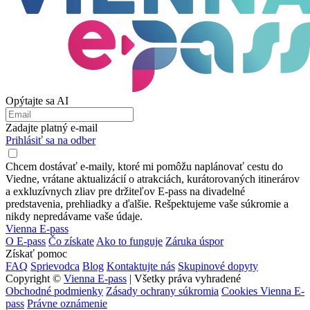
Opýtajte sa AI
Zadajte platný e-mail
Prihlásiť sa na odber
Chcem dostávať e-maily, ktoré mi pomôžu naplánovať cestu do
Viedne, vrátane aktualizácií o atrakciách, kurátorovaných itinerárov
a exkluzívnych zliav pre držiteľov E-pass na divadelné
predstavenia, prehliadky a ďalšie. Rešpektujeme vaše súkromie a
nikdy nepredávame vaše údaje.
Vienna E-pass
O E-pass
Čo získate
Ako to funguje
Záruka úspor
Získať pomoc
FAQ
Sprievodca
Blog
Kontaktujte nás
Skupinové dopyty
Copyright ©
Vienna E-pass
| Všetky práva vyhradené
Obchodné podmienky
Zásady ochrany súkromia
Cookies Vienna E-
pass
Právne oznámenie