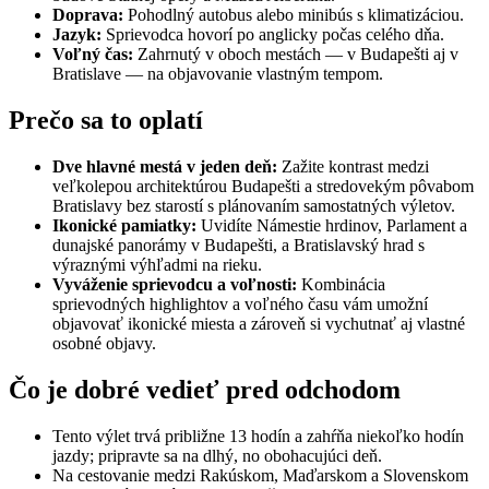
Doprava:
Pohodlný autobus alebo minibús s klimatizáciou.
Jazyk:
Sprievodca hovorí po anglicky počas celého dňa.
Voľný čas:
Zahrnutý v oboch mestách — v Budapešti aj v
Bratislave — na objavovanie vlastným tempom.
Prečo sa to oplatí
Dve hlavné mestá v jeden deň:
Zažite kontrast medzi
veľkolepou architektúrou Budapešti a stredovekým pôvabom
Bratislavy bez starostí s plánovaním samostatných výletov.
Ikonické pamiatky:
Uvidíte Námestie hrdinov, Parlament a
dunajské panorámy v Budapešti, a Bratislavský hrad s
výraznými výhľadmi na rieku.
Vyváženie sprievodcu a voľnosti:
Kombinácia
sprievodných highlightov a voľného času vám umožní
objavovať ikonické miesta a zároveň si vychutnať aj vlastné
osobné objavy.
Čo je dobré vedieť pred odchodom
Tento výlet trvá približne 13 hodín a zahŕňa niekoľko hodín
jazdy; pripravte sa na dlhý, no obohacujúci deň.
Na cestovanie medzi Rakúskom, Maďarskom a Slovenskom