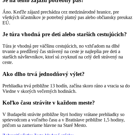
Je na tento zájazd potrebný pas?
Áno. Keďže zájazd prechádza cez medzinárodné hranice, pre
všetkých účastníkov je potrebný platný pas alebo občiansky preukaz
EÚ.
Je túra vhodná pre deti alebo starších cestujúcich?
Túra je vhodná pre väčšinu cestujúcich, no vzhľadom na dlhé
trvanie a predĺžený čas strávený na ceste je najlepšia pre deti a
starších návštevníkov, ktorí sú zvyknutí na celý deň strávený na
ceste.
Ako dlho trvá jednodňový výlet?
Prehliadka trvá približne 13 hodín, začína skoro ráno a vracia sa do
Viedne v skorých večerných hodinách.
Koľko času strávite v každom meste?
V Budapešti strávite približne štyri hodiny vrátane prehliadky so
sprievodcom a voľného času a v Bratislave približne 1,5 hodiny,
pričom sa zameriame hlavne na Staré Mesto.