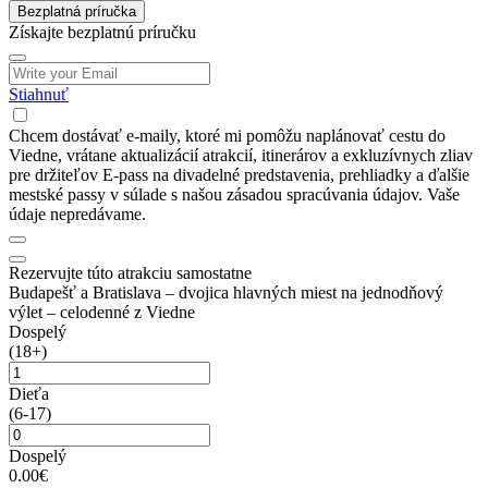
Bezplatná príručka
Získajte bezplatnú príručku
Stiahnuť
Chcem dostávať e-maily, ktoré mi pomôžu naplánovať cestu do
Viedne, vrátane aktualizácií atrakcií, itinerárov a exkluzívnych zliav
pre držiteľov E-pass na divadelné predstavenia, prehliadky a ďalšie
mestské passy v súlade s našou zásadou spracúvania údajov. Vaše
údaje nepredávame.
Rezervujte túto atrakciu samostatne
Budapešť a Bratislava – dvojica hlavných miest na jednodňový
výlet – celodenné z Viedne
Dospelý
(18+)
Dieťa
(6-17)
Dospelý
0.00€