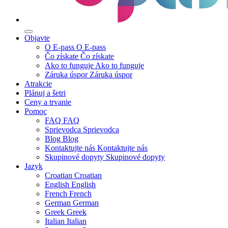
Objavte
O E-pass
O E-pass
Čo získate
Čo získate
Ako to funguje
Ako to funguje
Záruka úspor
Záruka úspor
Atrakcie
Plánuj a šetri
Ceny a trvanie
Pomoc
FAQ
FAQ
Sprievodca
Sprievodca
Blog
Blog
Kontaktujte nás
Kontaktujte nás
Skupinové dopyty
Skupinové dopyty
Jazyk
Croatian
Croatian
English
English
French
French
German
German
Greek
Greek
Italian
Italian