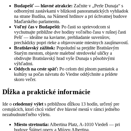
Budapešť — hlavné atrakcie:
Začnite v „Perle Dunaja“ s
odbornými zastávkami v blízkosti panoramatických vyhliadok
na strane Budína, na Námestí hrdinov a pri úchvatnej budove
Maďarského parlamentu.
Voľný čas v Budapešti:
Po časti so sprievodcom si
vychutnajte približne dve hodiny voľného času v rušnej časti
Pešť — ideálne na kaviarne, prehliadanie suvenírov,
prechádzky popri rieke a objavovanie miestnych zaujímavostí.
Bratislavský zážitok:
Popoludní sa prejdite Bratislavým
Starým mestom, objavte malebné stredoveké uličky a
obdivujte Bratislavský hrad vyše Dunaja s pôsobivými
výhľadmi.
Oddych na ceste späť:
Po celom dni plnom pamiatok a
kultúry sa počas návratu do Viedne oddýchnite a prídete
skoro večer.
Dĺžka a praktické informácie
Ide o
celodenný výlet
s približnou dĺžkou 13 hodín, určený pre
cestujúcich, ktorí chcú vidieť dve hlavné mestá v rámci jedného
nezabudnuteľného výletu.
Miesto stretnutia:
Albertina Platz, A-1010 Viedeň — pri
budove Štátnej opery a Múzeu Albertina.