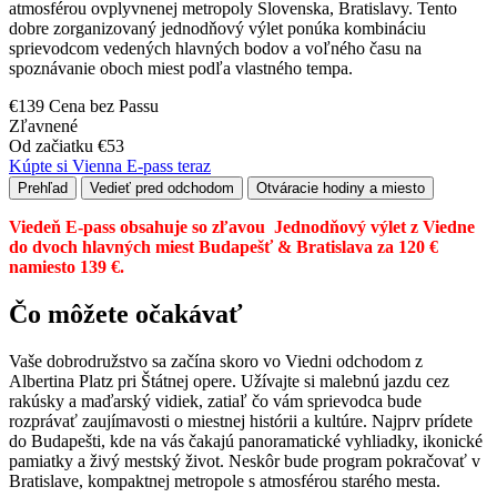
atmosférou ovplyvnenej metropoly Slovenska, Bratislavy. Tento
dobre zorganizovaný jednodňový výlet ponúka kombináciu
sprievodcom vedených hlavných bodov a voľného času na
spoznávanie oboch miest podľa vlastného tempa.
€139 Cena bez Passu
Zľavnené
Od začiatku €53
Kúpte si Vienna E-pass teraz
Prehľad
Vedieť pred odchodom
Otváracie hodiny a miesto
Viedeň E-pass obsahuje so zľavou
Jednodňový výlet z Viedne
do dvoch hlavných miest Budapešť & Bratislava
za 120 €
namiesto 139 €.
Čo môžete očakávať
Vaše dobrodružstvo sa začína skoro vo Viedni odchodom z
Albertina Platz pri Štátnej opere. Užívajte si malebnú jazdu cez
rakúsky a maďarský vidiek, zatiaľ čo vám sprievodca bude
rozprávať zaujímavosti o miestnej histórii a kultúre. Najprv prídete
do Budapešti, kde na vás čakajú panoramatické vyhliadky, ikonické
pamiatky a živý mestský život. Neskôr bude program pokračovať v
Bratislave, kompaktnej metropole s atmosférou starého mesta.