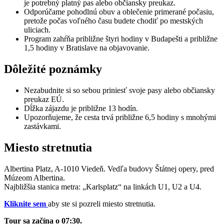
je potrebný platný pas alebo občiansky preukaz.
Odporúčame pohodlnú obuv a oblečenie primerané počasiu,
pretože počas voľného času budete chodiť po mestských
uliciach.
Program zahŕňa približne štyri hodiny v Budapešti a približne
1,5 hodiny v Bratislave na objavovanie.
Dôležité poznámky
Nezabudnite si so sebou priniesť svoje pasy alebo občiansky
preukaz EÚ.
Dĺžka zájazdu je približne 13 hodín.
Upozorňujeme, že cesta trvá približne 6,5 hodiny s mnohými
zastávkami.
Miesto stretnutia
Albertina Platz, A-1010 Viedeň. Vedľa budovy Štátnej opery, pred
Múzeom Albertina.
Najbližšia stanica metra: „Karlsplatz“ na linkách U1, U2 a U4.
Kliknite sem
aby ste si pozreli miesto stretnutia.
Tour sa začína o 07:30.