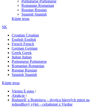
Portuguese
Portuguese
Romanian
Romanian
Russian
Russian
Spanish
Spanish
Kúpte teraz
SK
Croatian
Croatian
English
English
French
French
German
German
Greek
Greek
Italian
Italian
Portuguese
Portuguese
Romanian
Romanian
Russian
Russian
Spanish
Spanish
Kúpte teraz
Vienna E-pass
\
Atrakcie
\
Budapešť a Bratislava – dvojica hlavných miest na
jednodňový výlet – celodenné z Viedne