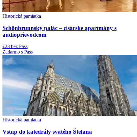
Historická pamiatka
Schönbrunnský palác – cisárske apartmány s
audioprievodcom
€28 bez Pass
Zadarmo s Pass
Historická pamiatka
Vstup do katedrály svätého Štefana