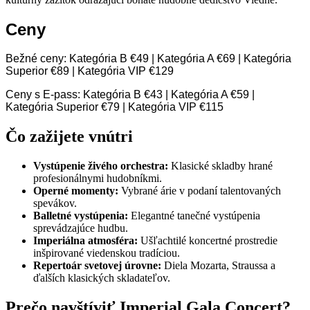
Ceny
Bežné ceny: Kategória B €49 | Kategória A €69 | Kategória
Superior €89 | Kategória VIP €129
Ceny s E-pass: Kategória B €43 | Kategória A €59 |
Kategória Superior €79 | Kategória VIP €115
Čo zažijete vnútri
Vystúpenie živého orchestra:
Klasické skladby hrané
profesionálnymi hudobníkmi.
Operné momenty:
Vybrané árie v podaní talentovaných
spevákov.
Balletné vystúpenia:
Elegantné tanečné vystúpenia
sprevádzajúce hudbu.
Imperiálna atmosféra:
Ušľachtilé koncertné prostredie
inšpirované viedenskou tradíciou.
Repertoár svetovej úrovne:
Diela Mozarta, Straussa a
ďalších klasických skladateľov.
Prečo navštíviť Imperial Gala Concert?