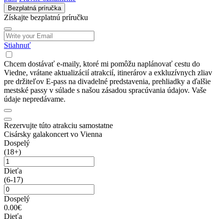
Bezplatná príručka
Získajte bezplatnú príručku
Stiahnuť
Chcem dostávať e-maily, ktoré mi pomôžu naplánovať cestu do
Viedne, vrátane aktualizácií atrakcií, itinerárov a exkluzívnych zliav
pre držiteľov E-pass na divadelné predstavenia, prehliadky a ďalšie
mestské passy v súlade s našou zásadou spracúvania údajov. Vaše
údaje nepredávame.
Rezervujte túto atrakciu samostatne
Cisársky galakoncert vo Vienna
Dospelý
(18+)
Dieťa
(6-17)
Dospelý
0.00€
Dieťa