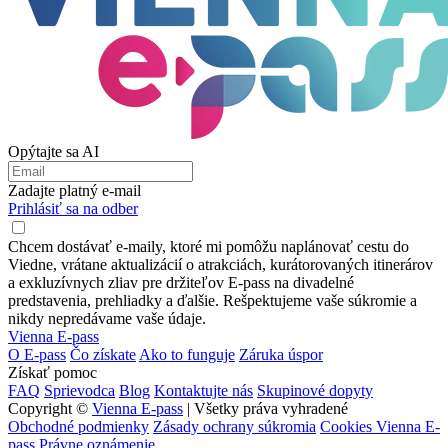
Opýtajte sa AI
Zadajte platný e-mail
Prihlásiť sa na odber
Chcem dostávať e-maily, ktoré mi pomôžu naplánovať cestu do
Viedne, vrátane aktualizácií o atrakciách, kurátorovaných itinerárov
a exkluzívnych zliav pre držiteľov E-pass na divadelné
predstavenia, prehliadky a ďalšie. Rešpektujeme vaše súkromie a
nikdy nepredávame vaše údaje.
Vienna E-pass
O E-pass
Čo získate
Ako to funguje
Záruka úspor
Získať pomoc
FAQ
Sprievodca
Blog
Kontaktujte nás
Skupinové dopyty
Copyright ©
Vienna E-pass
| Všetky práva vyhradené
Obchodné podmienky
Zásady ochrany súkromia
Cookies Vienna E-
pass
Právne oznámenie