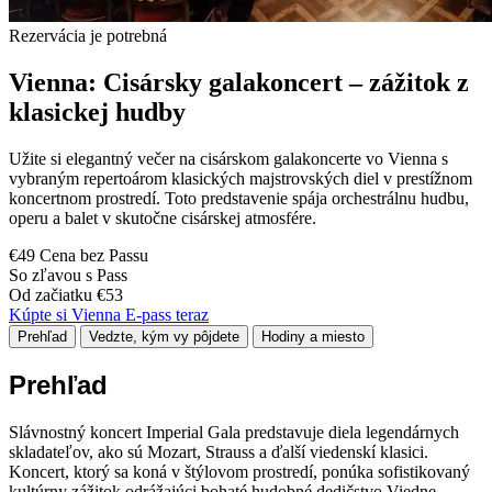
Rezervácia je potrebná
Vienna: Cisársky galakoncert – zážitok z
klasickej hudby
Užite si elegantný večer na cisárskom galakoncerte vo Vienna s
vybraným repertoárom klasických majstrovských diel v prestížnom
koncertnom prostredí. Toto predstavenie spája orchestrálnu hudbu,
operu a balet v skutočne cisárskej atmosfére.
€49 Cena bez Passu
So zľavou s Pass
Od začiatku €53
Kúpte si Vienna E-pass teraz
Prehľad
Vedzte, kým vy pôjdete
Hodiny a miesto
Prehľad
Slávnostný koncert Imperial Gala predstavuje diela legendárnych
skladateľov, ako sú Mozart, Strauss a ďalší viedenskí klasici.
Koncert, ktorý sa koná v štýlovom prostredí, ponúka sofistikovaný
kultúrny zážitok odrážajúci bohaté hudobné dedičstvo Viedne.