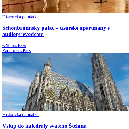
Historická pamiatka
Schönbrunnský palác – cisárske apartmány s
audioprievodcom
€28 bez Pass
Zadarmo s Pass
Historická pamiatka
Vstup do katedrály svätého Štefana