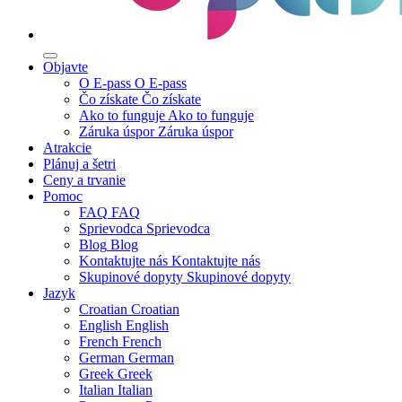
Objavte
O E-pass
O E-pass
Čo získate
Čo získate
Ako to funguje
Ako to funguje
Záruka úspor
Záruka úspor
Atrakcie
Plánuj a šetri
Ceny a trvanie
Pomoc
FAQ
FAQ
Sprievodca
Sprievodca
Blog
Blog
Kontaktujte nás
Kontaktujte nás
Skupinové dopyty
Skupinové dopyty
Jazyk
Croatian
Croatian
English
English
French
French
German
German
Greek
Greek
Italian
Italian