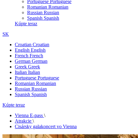
Portuguese
Portuguese
Romanian
Romanian
Russian
Russian
Spanish
Spanish
Kúpte teraz
SK
Croatian
Croatian
English
English
French
French
German
German
Greek
Greek
Italian
Italian
Portuguese
Portuguese
Romanian
Romanian
Russian
Russian
Spanish
Spanish
Kúpte teraz
Vienna E-pass
\
Atrakcie
\
Cisársky galakoncert vo Vienna