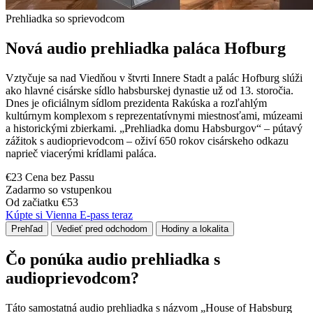
Prehliadka so sprievodcom
Nová audio prehliadka paláca Hofburg
Vztyčuje sa nad Viedňou v štvrti Innere Stadt a palác Hofburg slúži
ako hlavné cisárske sídlo habsburskej dynastie už od 13. storočia.
Dnes je oficiálnym sídlom prezidenta Rakúska a rozľahlým
kultúrnym komplexom s reprezentatívnymi miestnosťami, múzeami
a historickými zbierkami. „Prehliadka domu Habsburgov“ – pútavý
zážitok s audioprievodcom – oživí 650 rokov cisárskeho odkazu
naprieč viacerými krídlami paláca.
€23 Cena bez Passu
Zadarmo so vstupenkou
Od začiatku €53
Kúpte si Vienna E-pass teraz
Prehľad
Vedieť pred odchodom
Hodiny a lokalita
Čo ponúka audio prehliadka s
audioprievodcom?
Táto samostatná audio prehliadka s názvom „House of Habsburg