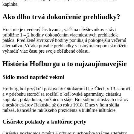
kaplnka.
Ako dlho trvá dokončenie prehliadky?
Hoci nie je uvedený čas trvania, väčšina návštevníkov strávi
približne 1 – 2 hodiny dokončením viacmiestnych prehliadok
paláca. Predĺžené štvrtkové hodiny ponúkajú pokojnejšiu večernú
alternatívu. Vďaka povahe prehliadky vlastným tempom si môžete
vyhradiť viac času pre svoje obľúbené oblasti.
História Hofburgu a to najzaujímavejšie
Sídlo moci naprieč vekmi
Hofburg bol prvýkrát postavený Ottokarom II. z Čiech v 13. storočí
a v priebehu storočí sa rozšíril o kráľovské apartmány, cisársku
kaplnku, pokladnicu, knižnicu a stáje. Bol sídlom rímskych cisárov
a neskôr cisárov Rakúska až do roku 1918. Dnes v ňom sídlia
múzeá, kancelárie rakúskeho prezidenta a kultúrne inštitúcie.
Cisárske poklady a kultúrne perly
Cisárska pokladnica (vnútri Hofburgu) uchováva vzácne artefakty,