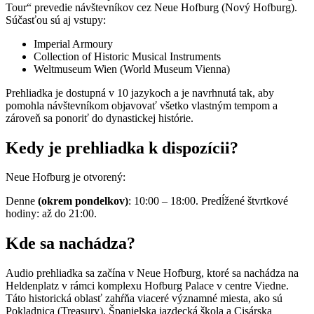
Tour“ prevedie návštevníkov cez Neue Hofburg (Nový Hofburg).
Súčasťou sú aj vstupy:
Imperial Armoury
Collection of Historic Musical Instruments
Weltmuseum Wien (World Museum Vienna)
Prehliadka je dostupná v 10 jazykoch a je navrhnutá tak, aby
pomohla návštevníkom objavovať všetko vlastným tempom a
zároveň sa ponoriť do dynastickej histórie.
Kedy je prehliadka k dispozícii?
Neue Hofburg je otvorený:
Denne
(okrem pondelkov)
: 10:00 – 18:00. Predĺžené štvrtkové
hodiny: až do 21:00.
Kde sa nachádza?
Audio prehliadka sa začína v Neue Hofburg, ktoré sa nachádza na
Heldenplatz v rámci komplexu Hofburg Palace v centre Viedne.
Táto historická oblasť zahŕňa viaceré významné miesta, ako sú
Pokladnica (Treasury), Španielska jazdecká škola a Cisárska