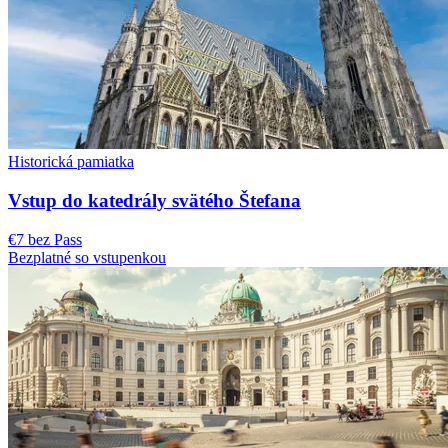
Historická pamiatka
Vstup do katedrály svätého Štefana
€7 bez Pass
Bezplatné so vstupenkou