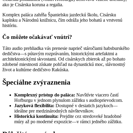
ako je Cisárska koruna a regalia.
Komplex paláca zahŕňa Španielsku jazdeckú školu, Cisársku
kaplnku a Národnú knižnicu, čím odráža jeho bohatú a vrstvenú
históriu.
Čo môžete očakávať vnútri?
Táto audio prehliadka vás prenesie naprieč stáročiami habsburského
dedičstva—s pútavým rozprávaním, historickými artefaktmi a
architektonickými skvostami. Od cisárskych zbierok až po bohato
zdobené miestnosti získate pohľad na dynastickú moc, slávnostný
život a kultúrne dedičstvo Rakúska.
Špeciálne zvýraznenia
Komplexný prístup do paláca:
Navštívte viacero častí
Hofburgu v jednom plynulom zážitku s audioprievodcom.
Jazyková flexibilita:
Dostupné v desiatich jazykoch—
ideálne pre medzinárodných návštevníkov.
Historická kontinuita:
Prejdite cez stredoveké hradobné
múry až po moderné expozície—v rámci jedného zážitku.