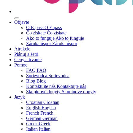
Objavte
O E-pass
O E-pass
Čo získate
Čo získate
Ako to funguje
Ako to funguje
Záruka úspor
Záruka úspor
Atrakcie
Plánuj a šetri
Ceny a trvanie
Pomoc
FAQ
FAQ
Sprievodca
Sprievodca
Blog
Blog
Kontaktujte nás
Kontaktujte nás
Skupinové dopyty
Skupinové dopyty
Jazyk
Croatian
Croatian
English
English
French
French
German
German
Greek
Greek
Italian
Italian