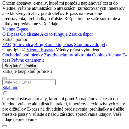
Chcem dostávať e-maily, ktoré mi pomôžu naplánovať cestu do
Viedne, vrátane aktualizácií o atrakciách, kurátorovaných itinerárov
a exkluzívnych zliav pre držiteľov E-pass na divadelné
predstavenia, prehliadky a ďalšie. Rešpektujeme vaše súkromie a
nikdy nepredávame vaše údaje.
Vienna E-pass
O E-pass
Čo získate
Ako to funguje
Záruka úspor
Získať pomoc
FAQ
Sprievodca
Blog
Kontaktujte nás
Skupinové dopyty
Copyright ©
Vienna E-pass
| Všetky práva vyhradené
Obchodné podmienky
Zásady ochrany súkromia
Cookies Vienna E-
pass
Právne oznámenie
Bezplatná príručka
Získajte bezplatnú príručku
Stiahnuť
Chcem dostávať e-maily, ktoré mi pomôžu naplánovať cestu do
Viedne, vrátane aktualizácií atrakcií, itinerárov a exkluzívnych zliav
pre držiteľov E-pass na divadelné predstavenia, prehliadky a ďalšie
mestské passy v súlade s našou zásadou spracúvania údajov. Vaše
údaje nepredávame.