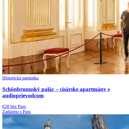
Historická pamiatka
Schönbrunnský palác – cisárske apartmány s
audioprievodcom
€28 bez Pass
Zadarmo s Pass