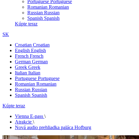
Portuguese
Portuguese
Romanian
Romanian
Russian
Russian
Spanish
Spanish
Kúpte teraz
SK
Croatian
Croatian
English
English
French
French
German
German
Greek
Greek
Italian
Italian
Portuguese
Portuguese
Romanian
Romanian
Russian
Russian
Spanish
Spanish
Kúpte teraz
Vienna E-pass
\
Atrakcie
\
Nová audio prehliadka paláca Hofburg