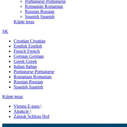
Portuguese
Portuguese
Romanian
Romanian
Russian
Russian
Spanish
Spanish
Kúpte teraz
SK
Croatian
Croatian
English
English
French
French
German
German
Greek
Greek
Italian
Italian
Portuguese
Portuguese
Romanian
Romanian
Russian
Russian
Spanish
Spanish
Kúpte teraz
Vienna E-pass
\
Atrakcie
\
Zámok Schloss Hof