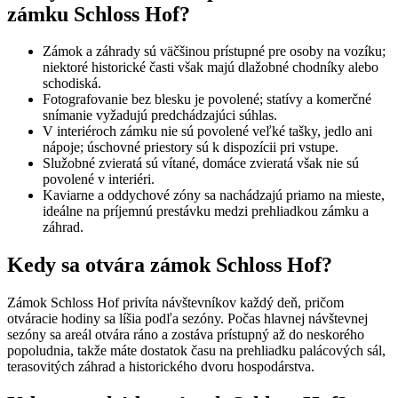
zámku Schloss Hof?
Zámok a záhrady sú väčšinou prístupné pre osoby na vozíku;
niektoré historické časti však majú dlažobné chodníky alebo
schodiská.
Fotografovanie bez blesku je povolené; statívy a komerčné
snímanie vyžadujú predchádzajúci súhlas.
V interiéroch zámku nie sú povolené veľké tašky, jedlo ani
nápoje; úschovné priestory sú k dispozícii pri vstupe.
Služobné zvieratá sú vítané, domáce zvieratá však nie sú
povolené v interiéri.
Kaviarne a oddychové zóny sa nachádzajú priamo na mieste,
ideálne na príjemnú prestávku medzi prehliadkou zámku a
záhrad.
Kedy sa otvára zámok Schloss Hof?
Zámok Schloss Hof privíta návštevníkov každý deň, pričom
otváracie hodiny sa líšia podľa sezóny. Počas hlavnej návštevnej
sezóny sa areál otvára ráno a zostáva prístupný až do neskorého
popoludnia, takže máte dostatok času na prehliadku palácových sál,
terasovitých záhrad a historického dvoru hospodárstva.