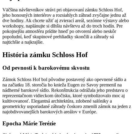
Väčšina návštevníkov strávi pri objavovaní zámku Schloss Hof,
jeho honosných interiérov a rozsiahlych záhrad zvyčajne jednu až
dve hodiny. Ak chcete užiť aj zvierací areál, sezónne výstavy alebo
workshopy, naplánujte si dlhšiu návštevu až do troch hodín. Pre
pokojnejšiu atmosféru prídite hneď po otvorení alebo neskôr
popoludní, keď skupinové prehliadky skončili a záhrady sú
najtichšie a najkrajšie.
História zámku Schloss Hof
Od pevnosti k barokovému skvostu
Zámok Schloss Hof bol pôvodne postavený ako opevnené sídlo a
na začiatku 18. storočia ho knieža Eugen zo Savoy premenil na
nádherné barokové sídlo. Rekonštrukcia odrážala jeho predstavu o
reprezentačnom vidieckom útočisku, ktoré symbolizovalo moc aj
kultivovanosť. Elegantná architektúra, zdobené salóniky a
geometricky usporiadané záhrady čoskoro zmenili zámok na jeden z
najobdivovanejších barokových areálov v Európe.
Epocha Márie Terézie