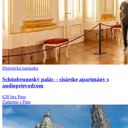
Historická pamiatka
Schönbrunnský palác – cisárske apartmány s
audioprievodcom
€28 bez Pass
Zadarmo s Pass