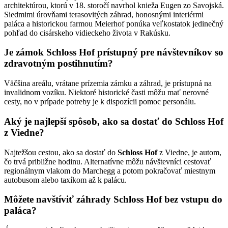
architektúrou, ktorú v 18. storočí navrhol knieža Eugen zo Savojská.
Siedmimi úrovňami terasovitých záhrad, honosnými interiérmi
paláca a historickou farmou Meierhof ponúka veľkostatok jedinečný
pohľad do cisárskeho vidieckeho života v Rakúsku.
Je zámok Schloss Hof prístupný pre návštevníkov so
zdravotným postihnutím?
Väčšina areálu, vrátane prízemia zámku a záhrad, je prístupná na
invalidnom vozíku. Niektoré historické časti môžu mať nerovné
cesty, no v prípade potreby je k dispozícii pomoc personálu.
Aký je najlepší spôsob, ako sa dostať do Schloss Hof
z Viedne?
Najtežšou cestou, ako sa dostať do
Schloss Hof
z Viedne, je autom,
čo trvá približne hodinu. Alternatívne môžu návštevníci cestovať
regionálnym vlakom do Marchegg a potom pokračovať miestnym
autobusom alebo taxíkom až k palácu.
Môžete navštíviť záhrady Schloss Hof bez vstupu do
paláca?