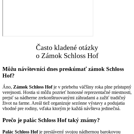
Často kladené otázky
o Zámok Schloss Hof
Môžu návštevníci dnes preskúmať zámok Schloss
Hof?
Áno,
Zámok Schloss Hof
je v priebehu väčšiny roka plne prístupný
verejnosti. Hostia si môžu pozrieť honosné reprezentačné miestnosti,
prejsť sa nádherne zrekonštruovanými záhradami a zažiť tradičný
život na farme. Areál tiež organizuje sezónne výstavy a podujatia
vhodné pre rodiny, vďaka ktorým je každá návšteva jedinečná.
Prečo je palác Schloss Hof taký známy?
Palác Schloss Hof
je preslávený svojou nádhernou barokovou