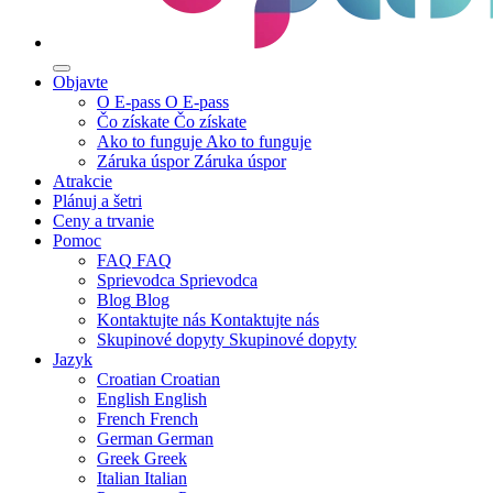
Objavte
O E-pass
O E-pass
Čo získate
Čo získate
Ako to funguje
Ako to funguje
Záruka úspor
Záruka úspor
Atrakcie
Plánuj a šetri
Ceny a trvanie
Pomoc
FAQ
FAQ
Sprievodca
Sprievodca
Blog
Blog
Kontaktujte nás
Kontaktujte nás
Skupinové dopyty
Skupinové dopyty
Jazyk
Croatian
Croatian
English
English
French
French
German
German
Greek
Greek
Italian
Italian