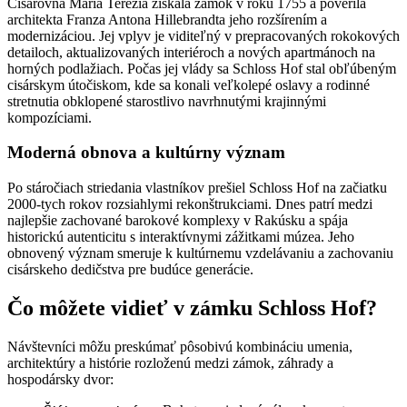
Cisárovná Mária Terézia získala zámok v roku 1755 a poverila
architekta Franza Antona Hillebrandta jeho rozšírením a
modernizáciou. Jej vplyv je viditeľný v prepracovaných rokokových
detailoch, aktualizovaných interiéroch a nových apartmánoch na
horných podlažiach. Počas jej vlády sa Schloss Hof stal obľúbeným
cisárskym útočiskom, kde sa konali veľkolepé oslavy a rodinné
stretnutia obklopené starostlivo navrhnutými krajinnými
kompozíciami.
Moderná obnova a kultúrny význam
Po stáročiach striedania vlastníkov prešiel Schloss Hof na začiatku
2000-tych rokov rozsiahlymi rekonštrukciami. Dnes patrí medzi
najlepšie zachované barokové komplexy v Rakúsku a spája
historickú autenticitu s interaktívnymi zážitkami múzea. Jeho
obnovený význam smeruje k kultúrnemu vzdelávaniu a zachovaniu
cisárskeho dedičstva pre budúce generácie.
Čo môžete vidieť v zámku Schloss Hof?
Návštevníci môžu preskúmať pôsobivú kombináciu umenia,
architektúry a histórie rozloženú medzi zámok, záhrady a
hospodársky dvor: