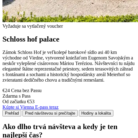
Vyžaduje sa vytlačený voucher
Schloss hof palace
Zámok Schloss Hof je veľkolepé barokové sídlo asi 40 km
východne od Viedne, vytvorené kniežaťom Eugenom Savojským a
neskôr vylepšené cisárovnou Máriou Teréziou. Návštevníci tu nájdu
elegantné štátne reprezentačné priestory, sedem terasovitých záhrad
s fontánami a sochami a historický hospodársky areál Meierhof so
zvieratami dedičného chovu a tradičnými remeslami.
€24 Cena bez Passu
Zdarma s Pass
Od začiatku €53
Kúpte si Vienna E-pass teraz
Prehľad
Pred návštevou si prečítajte
Hodiny a lokalita
Ako dlho trvá návšteva a kedy je ten
najlepší čas?