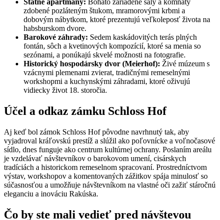
Štátne apartmány:
Bohato zariadené sály a komnaty
zdobené pozláteným štukom, mramorovými krbmi a
dobovým nábytkom, ktoré prezentujú veľkoleposť života na
habsburskom dvore.
Barokové záhrady:
Sedem kaskádovitých terás plných
fontán, sôch a kvetinových kompozícií, ktoré sa menia so
sezónami, a ponúkajú skvelé možnosti na fotografie.
Historický hospodársky dvor (Meierhof):
Živé múzeum s
vzácnymi plemenami zvierat, tradičnými remeselnými
workshopmi a kuchynskými záhradami, ktoré oživujú
vidiecky život 18. storočia.
Účel a odkaz zámku Schloss Hof
Aj keď bol zámok Schloss Hof pôvodne navrhnutý tak, aby
vyjadroval kráľovskú prestíž a slúžil ako poľovnícke a voľnočasové
sídlo, dnes funguje ako centrum kultúrnej ochrany. Poslaním areálu
je vzdelávať návštevníkov o barokovom umení, cisárskych
tradíciách a historickom remeselnom spracovaní. Prostredníctvom
výstav, workshopov a komentovaných zážitkov spája minulosť so
súčasnosťou a umožňuje návštevníkom na vlastné oči zažiť stáročnú
eleganciu a inováciu Rakúska.
Čo by ste mali vedieť pred návštevou