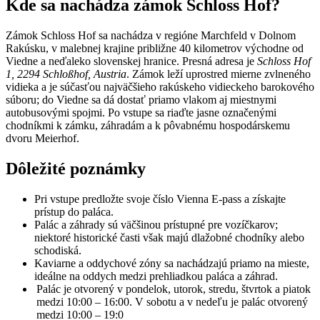
Kde sa nachádza zámok Schloss Hof?
Zámok Schloss Hof sa nachádza v regióne Marchfeld v Dolnom
Rakúsku, v malebnej krajine približne 40 kilometrov východne od
Viedne a neďaleko slovenskej hranice. Presná adresa je
Schloss Hof
1, 2294 Schloßhof, Austria
. Zámok leží uprostred mierne zvlneného
vidieka a je súčasťou najväčšieho rakúskeho vidieckeho barokového
súboru; do Viedne sa dá dostať priamo vlakom aj miestnymi
autobusovými spojmi. Po vstupe sa riaďte jasne označenými
chodníkmi k zámku, záhradám a k pôvabnému hospodárskemu
dvoru Meierhof.
Dôležité poznámky
Pri vstupe predložte svoje číslo Vienna E-pass a získajte
prístup do paláca.
Palác a záhrady sú väčšinou prístupné pre vozíčkarov;
niektoré historické časti však majú dlažobné chodníky alebo
schodiská.
Kaviarne a oddychové zóny sa nachádzajú priamo na mieste,
ideálne na oddych medzi prehliadkou paláca a záhrad.
Palác je otvorený v pondelok, utorok, stredu, štvrtok a piatok
medzi 10:00 – 16:00. V sobotu a v nedeľu je palác otvorený
medzi 10:00 – 19:0