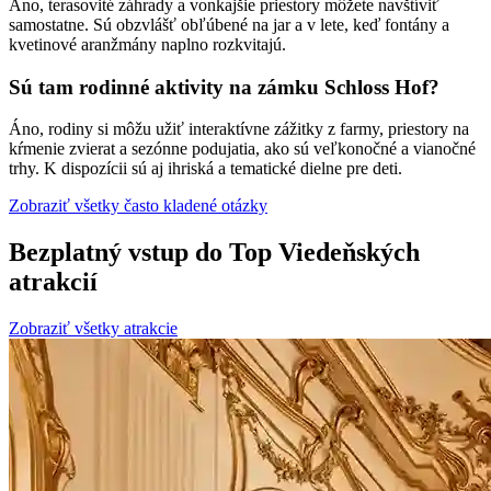
Áno, terasovité záhrady a vonkajšie priestory môžete navštíviť
samostatne. Sú obzvlášť obľúbené na jar a v lete, keď fontány a
kvetinové aranžmány naplno rozkvitajú.
Sú tam rodinné aktivity na zámku Schloss Hof?
Áno, rodiny si môžu užiť interaktívne zážitky z farmy, priestory na
kŕmenie zvierat a sezónne podujatia, ako sú veľkonočné a vianočné
trhy. K dispozícii sú aj ihriská a tematické dielne pre deti.
Zobraziť všetky často kladené otázky
Bezplatný vstup do Top Viedeňských
atrakcií
Zobraziť všetky atrakcie