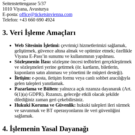
Seitenstettengasse 5/37
1010 Viyana, Avusturya
E-posta:
office@ticketsinvienna.com
Telefon: +43 660 690 4924
3. Veri İşleme Amaçları
Web Sitesinin İşletimi:
çevrimiçi hizmetlerimizi sağlamak,
geliştirmek, güvence altına almak ve optimize etmek; özellikle
Viyana E-Pass’in sunumu ve kullanımının yapılması.
Sözleşmenin İfası:
sözleşme öncesi tedbirleri gerçekleştirmek
ve sözleşmeleri yerine getirmek (ör. kartların, biletlerin,
kuponların satın alınması ve yönetimi ile müşteri desteği).
İletişim:
e-posta, iletişim formu veya canlı sohbet aracılığıyla
gelen talepleri yanıtlamak.
Pazarlama ve Bülten:
yalnızca açık rızanıza dayanarak (Art.
6(1)(a) GDPR). Rızanızı, geleceğe etkili olacak şekilde
dilediğiniz zaman geri çekebilirsiniz.
Hukuki Koruma ve Güvenlik:
hukuki talepleri ileri sürmek
ve savunmak ve BT operasyonlarını ile veri güvenliğini
sağlamak.
4. İşlemenin Yasal Dayanağı