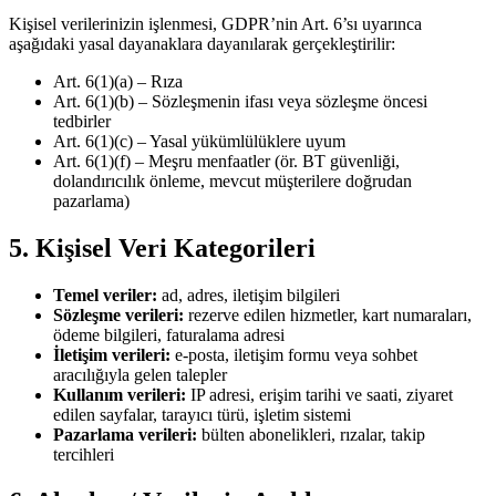
Kişisel verilerinizin işlenmesi, GDPR’nin Art. 6’sı uyarınca
aşağıdaki yasal dayanaklara dayanılarak gerçekleştirilir:
Art. 6(1)(a) – Rıza
Art. 6(1)(b) – Sözleşmenin ifası veya sözleşme öncesi
tedbirler
Art. 6(1)(c) – Yasal yükümlülüklere uyum
Art. 6(1)(f) – Meşru menfaatler (ör. BT güvenliği,
dolandırıcılık önleme, mevcut müşterilere doğrudan
pazarlama)
5. Kişisel Veri Kategorileri
Temel veriler:
ad, adres, iletişim bilgileri
Sözleşme verileri:
rezerve edilen hizmetler, kart numaraları,
ödeme bilgileri, faturalama adresi
İletişim verileri:
e-posta, iletişim formu veya sohbet
aracılığıyla gelen talepler
Kullanım verileri:
IP adresi, erişim tarihi ve saati, ziyaret
edilen sayfalar, tarayıcı türü, işletim sistemi
Pazarlama verileri:
bülten abonelikleri, rızalar, takip
tercihleri