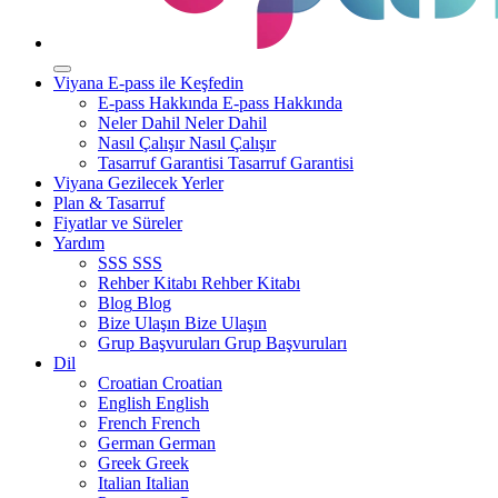
Viyana E-pass ile Keşfedin
E-pass Hakkında
E-pass Hakkında
Neler Dahil
Neler Dahil
Nasıl Çalışır
Nasıl Çalışır
Tasarruf Garantisi
Tasarruf Garantisi
Viyana Gezilecek Yerler
Plan & Tasarruf
Fiyatlar ve Süreler
Yardım
SSS
SSS
Rehber Kitabı
Rehber Kitabı
Blog
Blog
Bize Ulaşın
Bize Ulaşın
Grup Başvuruları
Grup Başvuruları
Dil
Croatian
Croatian
English
English
French
French
German
German
Greek
Greek
Italian
Italian