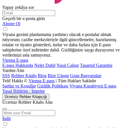
Yapay zekâya sor
Geçerli bir e-posta girin
Abone Ol
Viyana gezimi planlamama yardımcı olacak e-postalar almak
istiyorum; cazibe merkezleriyle ilgili güncellemeler, hazırlanmış
rotalar ve tiyatro gösterileri, turlar ve daha fazlası için E-pass
sahiplerine özel indirimler dahil. Gizliliğinize saygı duyuyoruz ve
verilerinizi asla satmıyoruz.
Vienna E-pass
E-pass Hakkında
Neler Dahil
Nasıl Çalışır
Tasarruf Garantisi
Yardım Alın
SSS
Rehber Kitabı
Blog
Bize Ulaşın
Grup Başvuruları
Telif Hakkı ©
Vienna E-pass
| Tüm Hakları Saklıdır
Şartlar ve Koşullar
Gizlilik Politikası
Viyana Kurabiyesi E-pass
Yasal Bildirim / İmprint
Ücretsiz Rehber Kitapçığı
Ücretsiz Rehber Kitabı Alın
İndir