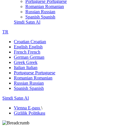
Portuguese
Portuguese
Romanian
Romanian
Russian
Russian
Spanish
Spanish
Şimdi Satın Al
TR
Croatian
Croatian
English
English
French
French
German
German
Greek
Greek
Italian
Italian
Portuguese
Portuguese
Romanian
Romanian
Russian
Russian
Spanish
Spanish
Şimdi Satın Al
Vienna E-pass
\
Gizlilik Politikası