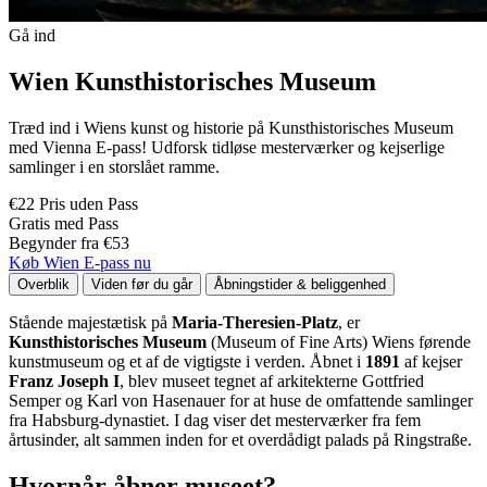
Gå ind
Wien Kunsthistorisches Museum
Træd ind i Wiens kunst og historie på Kunsthistorisches Museum
med Vienna E-pass! Udforsk tidløse mesterværker og kejserlige
samlinger i en storslået ramme.
€22 Pris uden Pass
Gratis med Pass
Begynder fra €53
Køb Wien E-pass nu
Overblik
Viden før du går
Åbningstider & beliggenhed
Stående majestætisk på
Maria-Theresien-Platz
, er
Kunsthistorisches Museum
(Museum of Fine Arts) Wiens førende
kunstmuseum og et af de vigtigste i verden. Åbnet i
1891
af kejser
Franz Joseph I
, blev museet tegnet af arkitekterne Gottfried
Semper og Karl von Hasenauer for at huse de omfattende samlinger
fra Habsburg-dynastiet. I dag viser det mesterværker fra fem
årtusinder, alt sammen inden for et overdådigt palads på Ringstraße.
Hvornår åbner museet?