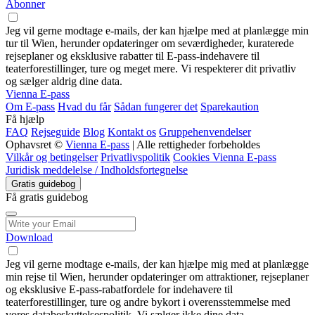
Abonner
Jeg vil gerne modtage e-mails, der kan hjælpe med at planlægge min
tur til Wien, herunder opdateringer om seværdigheder, kuraterede
rejseplaner og eksklusive rabatter til E-pass-indehavere til
teaterforestillinger, ture og meget mere. Vi respekterer dit privatliv
og sælger aldrig dine data.
Vienna E-pass
Om E-pass
Hvad du får
Sådan fungerer det
Sparekaution
Få hjælp
FAQ
Rejseguide
Blog
Kontakt os
Gruppehenvendelser
Ophavsret ©
Vienna E-pass
| Alle rettigheder forbeholdes
Vilkår og betingelser
Privatlivspolitik
Cookies Vienna E-pass
Juridisk meddelelse / Indholdsfortegnelse
Gratis guidebog
Få gratis guidebog
Download
Jeg vil gerne modtage e-mails, der kan hjælpe mig med at planlægge
min rejse til Wien, herunder opdateringer om attraktioner, rejseplaner
og eksklusive E-pass-rabatfordele for indehavere til
teaterforestillinger, ture og andre bykort i overensstemmelse med
vores databeskyttelsespolitik. Vi sælger ikke dine data.