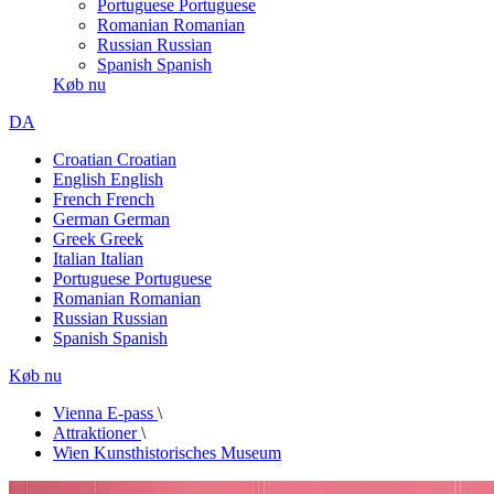
Portuguese
Portuguese
Romanian
Romanian
Russian
Russian
Spanish
Spanish
Køb nu
DA
Croatian
Croatian
English
English
French
French
German
German
Greek
Greek
Italian
Italian
Portuguese
Portuguese
Romanian
Romanian
Russian
Russian
Spanish
Spanish
Køb nu
Vienna E-pass
\
Attraktioner
\
Wien Kunsthistorisches Museum