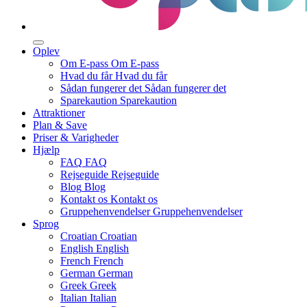
Oplev
Om E-pass
Om E-pass
Hvad du får
Hvad du får
Sådan fungerer det
Sådan fungerer det
Sparekaution
Sparekaution
Attraktioner
Plan & Save
Priser & Varigheder
Hjælp
FAQ
FAQ
Rejseguide
Rejseguide
Blog
Blog
Kontakt os
Kontakt os
Gruppehenvendelser
Gruppehenvendelser
Sprog
Croatian
Croatian
English
English
French
French
German
German
Greek
Greek
Italian
Italian