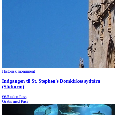
Historisk monument
Indgangen til St. Stephen's Domkirkes sydtårn
(Südturm)
€6.5 uden Pass
Gratis med Pass