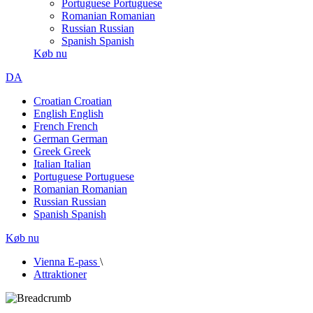
Portuguese
Portuguese
Romanian
Romanian
Russian
Russian
Spanish
Spanish
Køb nu
DA
Croatian
Croatian
English
English
French
French
German
German
Greek
Greek
Italian
Italian
Portuguese
Portuguese
Romanian
Romanian
Russian
Russian
Spanish
Spanish
Køb nu
Vienna E-pass
\
Attraktioner