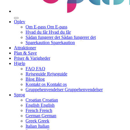
Oplev
Om E-pass
Om E-pass
Hvad du får
Hvad du får
Sådan fungerer det
Sådan fungerer det
Sparekaution
Sparekaution
Attraktioner
Plan & Save
Priser & Varigheder
Hjælp
FAQ
FAQ
Rejseguide
Rejseguide
Blog
Blog
Kontakt os
Kontakt os
Gruppehenvendelser
Gruppehenvendelser
Sprog
Croatian
Croatian
English
English
French
French
German
German
Greek
Greek
Italian
Italian