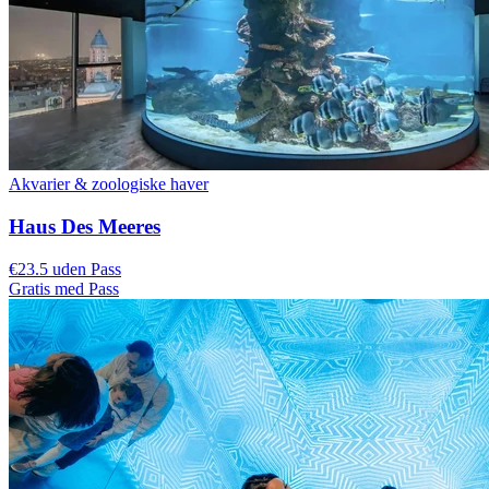
Akvarier & zoologiske haver
Haus Des Meeres
€23.5 uden Pass
Gratis med Pass