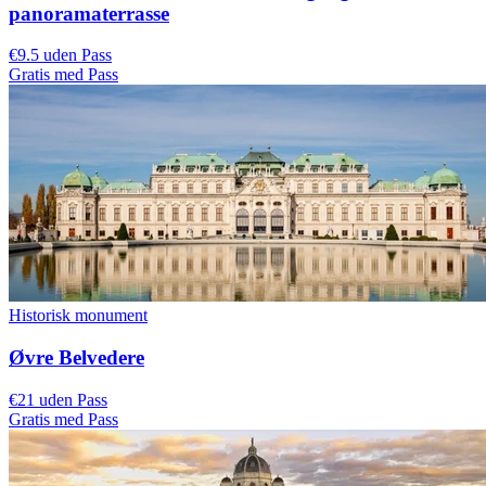
panoramaterrasse
€9.5 uden Pass
Gratis med Pass
Historisk monument
Øvre Belvedere
€21 uden Pass
Gratis med Pass