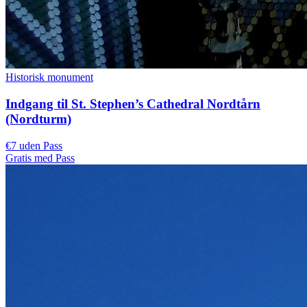
Historisk monument
Indgang til St. Stephen’s Cathedral Nordtårn
(Nordturm)
€7 uden Pass
Gratis med Pass