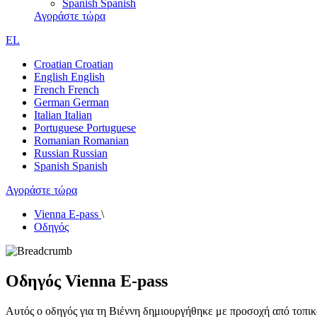
Spanish
Spanish
Αγοράστε τώρα
EL
Croatian
Croatian
English
English
French
French
German
German
Italian
Italian
Portuguese
Portuguese
Romanian
Romanian
Russian
Russian
Spanish
Spanish
Αγοράστε τώρα
Vienna E-pass
\
Οδηγός
Οδηγός Vienna E-pass
Αυτός ο οδηγός για τη Βιέννη δημιουργήθηκε με προσοχή από τοπικο