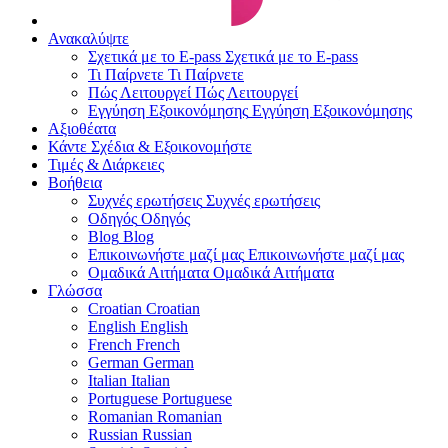
Ανακαλύψτε
Σχετικά με το E-pass
Σχετικά με το E-pass
Τι Παίρνετε
Τι Παίρνετε
Πώς Λειτουργεί
Πώς Λειτουργεί
Εγγύηση Εξοικονόμησης
Εγγύηση Εξοικονόμησης
Αξιοθέατα
Κάντε Σχέδια & Εξοικονομήστε
Τιμές & Διάρκειες
Βοήθεια
Συχνές ερωτήσεις
Συχνές ερωτήσεις
Οδηγός
Οδηγός
Blog
Blog
Επικοινωνήστε μαζί μας
Επικοινωνήστε μαζί μας
Ομαδικά Αιτήματα
Ομαδικά Αιτήματα
Γλώσσα
Croatian
Croatian
English
English
French
French
German
German
Italian
Italian
Portuguese
Portuguese
Romanian
Romanian
Russian
Russian