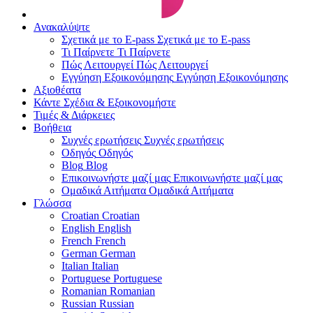
Ανακαλύψτε
Σχετικά με το E-pass
Σχετικά με το E-pass
Τι Παίρνετε
Τι Παίρνετε
Πώς Λειτουργεί
Πώς Λειτουργεί
Εγγύηση Εξοικονόμησης
Εγγύηση Εξοικονόμησης
Αξιοθέατα
Κάντε Σχέδια & Εξοικονομήστε
Τιμές & Διάρκειες
Βοήθεια
Συχνές ερωτήσεις
Συχνές ερωτήσεις
Οδηγός
Οδηγός
Blog
Blog
Επικοινωνήστε μαζί μας
Επικοινωνήστε μαζί μας
Ομαδικά Αιτήματα
Ομαδικά Αιτήματα
Γλώσσα
Croatian
Croatian
English
English
French
French
German
German
Italian
Italian
Portuguese
Portuguese
Romanian
Romanian
Russian
Russian