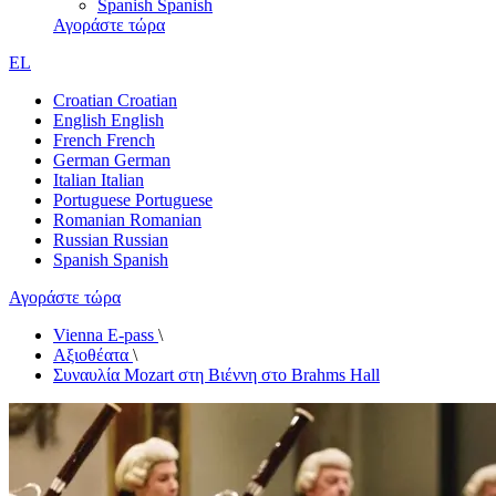
Spanish
Spanish
Αγοράστε τώρα
EL
Croatian
Croatian
English
English
French
French
German
German
Italian
Italian
Portuguese
Portuguese
Romanian
Romanian
Russian
Russian
Spanish
Spanish
Αγοράστε τώρα
Vienna E-pass
\
Αξιοθέατα
\
Συναυλία Mozart στη Βιέννη στο Brahms Hall