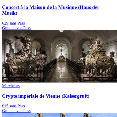
Concert à la Maison de la Musique (Haus der
Musik)
€29 sans Pass
Gratuit avec Pass
Marcheurs
Crypte impériale de Vienne (Kaisergruft)
€15 sans Pass
Gratuit avec Pass