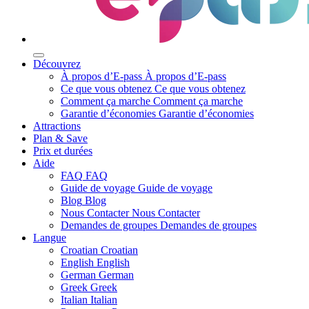
Découvrez
À propos d’E-pass
À propos d’E-pass
Ce que vous obtenez
Ce que vous obtenez
Comment ça marche
Comment ça marche
Garantie d’économies
Garantie d’économies
Attractions
Plan & Save
Prix et durées
Aide
FAQ
FAQ
Guide de voyage
Guide de voyage
Blog
Blog
Nous Contacter
Nous Contacter
Demandes de groupes
Demandes de groupes
Langue
Croatian
Croatian
English
English
German
German
Greek
Greek
Italian
Italian