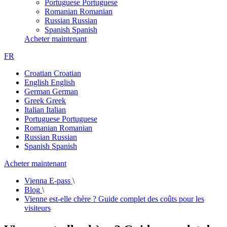
Portuguese
Portuguese
Romanian
Romanian
Russian
Russian
Spanish
Spanish
Acheter maintenant
FR
Croatian
Croatian
English
English
German
German
Greek
Greek
Italian
Italian
Portuguese
Portuguese
Romanian
Romanian
Russian
Russian
Spanish
Spanish
Acheter maintenant
Vienna E-pass
\
Blog
\
Vienne est-elle chère ? Guide complet des coûts pour les
visiteurs