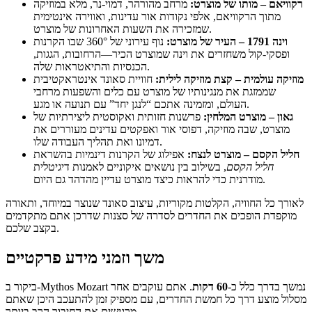
רקוויאם – מותו של מוצרט:
מרחב מהורהר, דמוי-נר, מלא במוזיקה
מתוך הרקוויאם, אלפי נקודות אור עדינות, ואווירה אינטימית
שמזכירה את השעות האחרונות של מוצרט.
וינה 1791 – העיר של מוצרט:
נוף עירוני של 360° שבו הקרנות
ופסקי-קול משחזרים את וינה שמוצרט הכיר—הרחובות, הגגות,
הכנסיות והתיאטראות שלה.
מוזיקה עולמית – קצת מוזיקה לילית:
חוויית סאונד אינטראקטיבית
שממזגת את מנגינותיו של מוצרט עם כלים והשפעות מרחבי
העולם, ומזמינה אתכם “לנגן יחד” עם תנועה או מגע.
גאון – מוצרט המלחין:
פרשנות חזותית ואקוסטית ליצירתיות של
מוצרט, שבה מוזיקה, דפוסי אור ואפקטים עדינים מעוררים את
דמיונו ואת תהליך העבודה שלו.
חליל הקסם – מוצרט לנצח:
אפילוג של הקרנות דינמיות בהשראת
חליל הקסם
, בשילוב בין נושאים איקוניים לאמנות דיגיטלית
מודרנית כדי להראות כיצד מוצרט עדיין מהדהד גם היום.
לאורך כל החוויה, הקלטות מקוריות, עיצוב סאונד שנוצר במיוחד, ותאורה
מוקפדת הופכים את החדרים לסדרה של סצנות שדרכן אתם מתקדמים
בקצב שלכם.
משך וזמני מידע פרקטיים
ביקור ב-Mythos Mozart נמשך בדרך כלל כ-
60 דקות
. אתם עוקבים אחר
מסלול מוצע דרך כל חמשת החדרים, עם מספיק זמן להתעכב היכן שאתם
מרגישים את החיבור הרב ביותר.