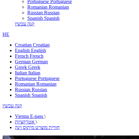
Portuguese
Portuguese
Romanian
Romanian
Russian
Russian
Spanish
Spanish
קנה עכשיו
HE
Croatian
Croatian
English
English
French
French
German
German
Greek
Greek
Italian
Italian
Portuguese
Portuguese
Romanian
Romanian
Russian
Russian
Spanish
Spanish
קנה עכשיו
Vienna E-pass
\
\
אטרקציות
חוויית מוצרט מיתוס וינה