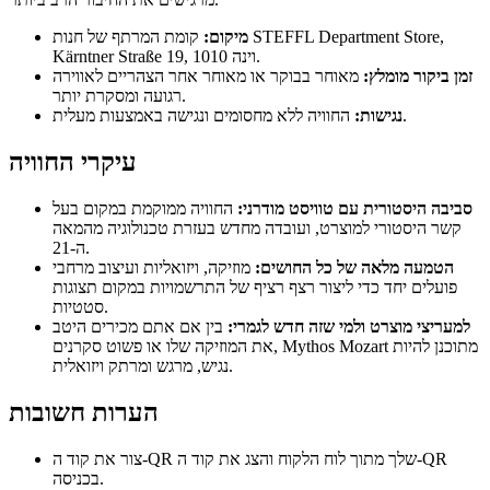
מיקום:
קומת המרתף של חנות STEFFL Department Store,
Kärntner Straße 19, 1010 וינה.
זמן ביקור מומלץ:
מאוחר בבוקר או מאוחר אחר הצהריים לאווירה
רגועה ומסקרת יותר.
החוויה ללא מחסומים ונגישה באמצעות מעלית.
נגישות:
עיקרי החוויה
סביבה היסטורית עם טוויסט מודרני:
החוויה ממוקמת במקום בעל
קשר היסטורי למוצרט, ועובדה מחדש בעזרת טכנולוגיה מהמאה
ה-21.
הטמעה מלאה של כל החושים:
מוזיקה, ויזואליות ועיצוב מרחבי
פועלים יחד כדי ליצור רצף רציף של התרשמויות במקום תצוגות
סטטיות.
למעריצי מוצרט ולמי שזה חדש לגמרי:
בין אם אתם מכירים היטב
את המוזיקה שלו או פשוט סקרנים, Mythos Mozart מתוכנן להיות
נגיש, מרגש ומרתק ויזואלית.
הערות חשובות
צור את קוד ה-QR שלך מתוך לוח הלקוח והצג את קוד ה-QR
בכניסה.