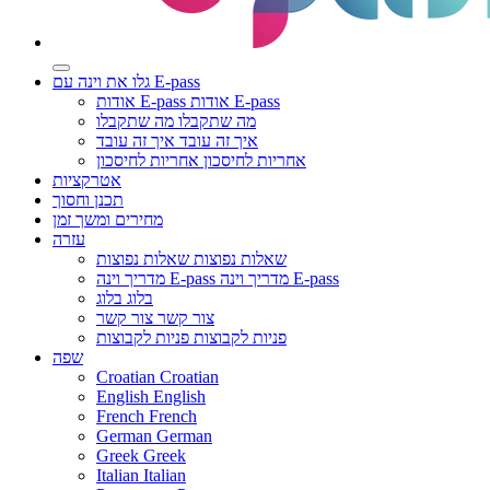
גלו את וינה עם E-pass
אודות E-pass
אודות E-pass
מה שתקבלו
מה שתקבלו
איך זה עובד
איך זה עובד
אחריות לחיסכון
אחריות לחיסכון
אטרקציות
תכנן וחסוך
מחירים ומשך זמן
עזרה
שאלות נפוצות
שאלות נפוצות
מדריך וינה E-pass
מדריך וינה E-pass
בלוג
בלוג
צור קשר
צור קשר
פניות לקבוצות
פניות לקבוצות
שפה
Croatian
Croatian
English
English
French
French
German
German
Greek
Greek
Italian
Italian