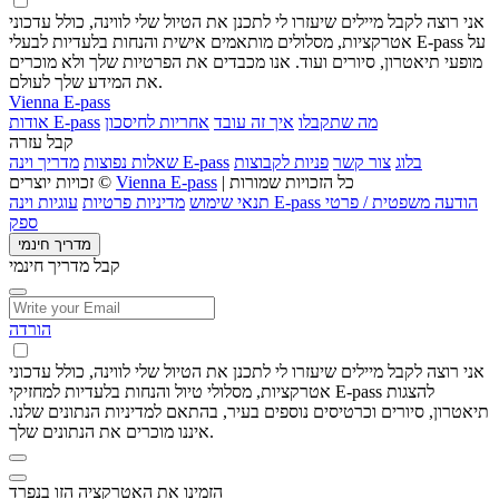
אני רוצה לקבל מיילים שיעזרו לי לתכנן את הטיול שלי לווינה, כולל עדכוני
אטרקציות, מסלולים מותאמים אישית והנחות בלעדיות לבעלי E-pass על
מופעי תיאטרון, סיורים ועוד. אנו מכבדים את הפרטיות שלך ולא מוכרים
את המידע שלך לעולם.
Vienna E-pass
מה שתקבלו
איך זה עובד
אחריות לחיסכון
אודות E-pass
קבל עזרה
בלוג
צור קשר
פניות לקבוצות
מדריך וינה E-pass
שאלות נפוצות
| כל הזכויות שמורות
Vienna E-pass
זכויות יוצרים ©
הודעה משפטית / פרטי
עוגיות וינה E-pass
תנאי שימוש
מדיניות פרטיות
ספק
מדריך חינמי
קבל מדריך חינמי
הורדה
אני רוצה לקבל מיילים שיעזרו לי לתכנן את הטיול שלי לווינה, כולל עדכוני
אטרקציות, מסלולי טיול והנחות בלעדיות למחזיקי E-pass להצגות
תיאטרון, סיורים וכרטיסים נוספים בעיר, בהתאם למדיניות הנתונים שלנו.
איננו מוכרים את הנתונים שלך.
הזמינו את האטרקציה הזו בנפרד