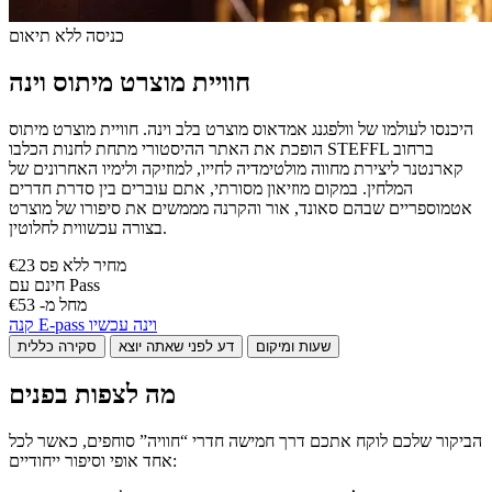
כניסה ללא תיאום
חוויית מוצרט מיתוס וינה
היכנסו לעולמו של וולפגנג אמדאוס מוצרט בלב וינה. חוויית מוצרט מיתוס
הופכת את האתר ההיסטורי מתחת לחנות הכלבו STEFFL ברחוב
קארנטנר ליצירת מחווה מולטימדיה לחייו, למוזיקה ולימיו האחרונים של
המלחין. במקום מוזיאון מסורתי, אתם עוברים בין סדרת חדרים
אטמוספריים שבהם סאונד, אור והקרנה מממשים את סיפורו של מוצרט
בצורה עכשווית לחלוטין.
€23 מחיר ללא פס
חינם עם Pass
מחל מ- €53
קנה E-pass וינה עכשיו
שעות ומיקום
דע לפני שאתה יוצא
סקירה כללית
מה לצפות בפנים
הביקור שלכם לוקח אתכם דרך חמישה חדרי “חוויה” סוחפים, כאשר לכל
אחד אופי וסיפור ייחודיים: