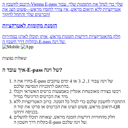
היכנס לחשבון ה-Vienna E-pass שלך כדי לנהל את ההזמנות שלך. עבור
אטרקציות ללא תיאום מראש, אין צורך להזמין מראש—פשוט הצג את
הכרטיס שלך והתחל לחקור!
הזמנת מקומות לאטרקציות
חלק מהאטרקציות דורשות הזמנות מראש, אותן תוכלו לארגן במהירות
ובקלות דרך חשבון ה-E-pass של וינה.
שאלות נפוצות
איך עובד ה-E-pass של וינה?
בחרו את ה-E-pass של וינה עבור 1, 2, 3 או 4 ימים עוקבים
בהתאם לתוכניות הנסיעה שלכם.
רכשו בצורה מאובטחת אונליין באמצעות כרטיס האשראי וקבלו
מיד את הכרטיס הדיגיטלי במייל.
התחברו לחשבון שלכם כדי לנהל כל הזמנה. ברוב האטרקציות ללא
תיאום מראש, פשוט הציגו את הכרטיס או סרקו את קוד ה-QR
בכניסה ותיהנו.
חלק מהחוויות דורשות הזמנה מראש, שאותה תוכלו להשלים
בקלות דרך חשבון ה-E-pass של וינה שלכם.