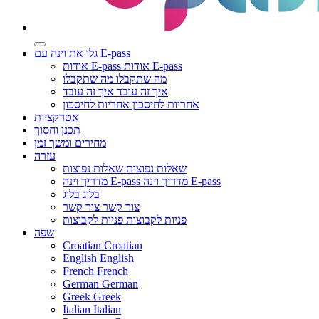
גלו את וינה עם E-pass
אודות E-pass
אודות E-pass
מה שתקבלו
מה שתקבלו
איך זה עובד
איך זה עובד
אחריות לחיסכון
אחריות לחיסכון
אטרקציות
תכנן וחסוך
מחירים ומשך זמן
עזרה
שאלות נפוצות
שאלות נפוצות
מדריך וינה E-pass
מדריך וינה E-pass
בלוג
בלוג
צור קשר
צור קשר
פניות לקבוצות
פניות לקבוצות
שפה
Croatian
Croatian
English
English
French
French
German
German
Greek
Greek
Italian
Italian