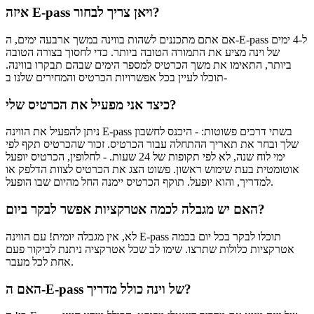
איזה E-pass ויאן צריך לבחור?
אם אתם מתכננים לשהות בווינה במשך ארבעה ימים, ה-E-pass ל-4 ימים
של וינה מציע את התמורה הטובה ביותר. כדי לחסוך בצורה הטובה
ביותר, התאימו את משך הכרטיס למספר הימים שבהם תבקרו בווינה.
תוכלו לעיין בכל אפשרויות הכרטיס והמחירים שלנו ב-
כיצד אני מפעיל את הכרטיס שלי?
ניתן להפעיל את הווינה E-pass בשתי דרכים פשוטות: - היכנס לחשבון
שלך ובחר את תאריך ההתחלה עבור הכרטיס. זכור שהכרטיס תקף לפי
ימי לוח שנה, לא לפי תקופות של 24 שעות. - לחלופין, הכרטיס יופעל
אוטומטית בעת שימוש ראשון. פשוט הצג את הכרטיס לצוות הדלפק או
למדריך, והוא יופעל. תוקף הכרטיס יימנה החל מהיום שבו הופעל.
האם יש מגבלה לכמה אטרקציות אפשר לבקר ביום?
לא, אין מגבלה יומית! עם הווינה E-pass תוכלו לבקר בכל יום בכמה
אטרקציות כלולות שתרצו. שימו לב שכל אטרקציה ניתנת לביקור פעם
אחת לכל מעבר.
האם ה-E-pass של וינה כולל מדריך?