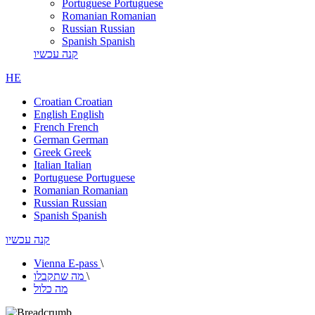
Portuguese
Portuguese
Romanian
Romanian
Russian
Russian
Spanish
Spanish
קנה עכשיו
HE
Croatian
Croatian
English
English
French
French
German
German
Greek
Greek
Italian
Italian
Portuguese
Portuguese
Romanian
Romanian
Russian
Russian
Spanish
Spanish
קנה עכשיו
Vienna E-pass
\
\
מה שתקבלו
מה כלול