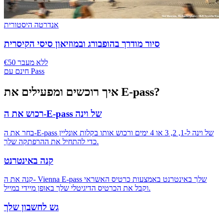
אנדרטה היסטורית
סיור מודרך בהופבורג ובמוזיאון סיסי הקיסרית
€50 ללא מעבר
חינם עם Pass
איך רוכשים ומפעילים את E-pass?
רכוש את ה-E-pass של וינה
בחר את ה-E-pass של וינה ל-1, 2, 3 או 4 ימים ורכוש אותו בקלות אונליין
כדי להתחיל את ההרפתקה שלך.
קנה באינטרנט
קנה את ה- Vienna E-pass שלך באינטרנט באמצעות כרטיס האשראי
וקבל את הכרטיס הדיגיטלי שלך באופן מיידי במייל.
גש לחשבון שלך