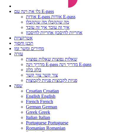
גלו את וינה עם E-pass
אודות E-pass
אודות E-pass
מה שתקבלו
מה שתקבלו
איך זה עובד
איך זה עובד
אחריות לחיסכון
אחריות לחיסכון
אטרקציות
תכנן וחסוך
מחירים ומשך זמן
עזרה
שאלות נפוצות
שאלות נפוצות
מדריך וינה E-pass
מדריך וינה E-pass
בלוג
בלוג
צור קשר
צור קשר
פניות לקבוצות
פניות לקבוצות
שפה
Croatian
Croatian
English
English
French
French
German
German
Greek
Greek
Italian
Italian
Portuguese
Portuguese
Romanian
Romanian