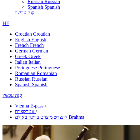
Russian
Russian
Spanish
Spanish
קנה עכשיו
HE
Croatian
Croatian
English
English
French
French
German
German
Greek
Greek
Italian
Italian
Portuguese
Portuguese
Romanian
Romanian
Russian
Russian
Spanish
Spanish
קנה עכשיו
Vienna E-pass
\
\
אטרקציות
קונצרט מוצרט בווינה באולם Brahms