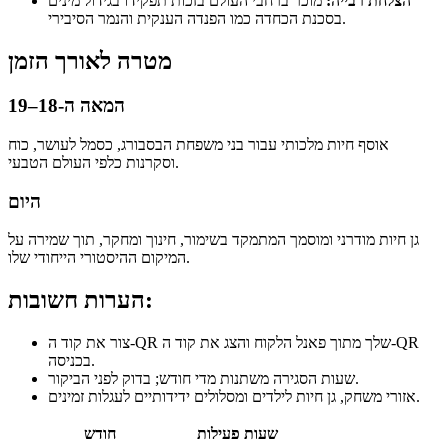
הצלחת רבייה:
מוכר ברחבי העולם בזכות תפקידו בגידול מינים
בסכנת הכחדה כמו הפנדה הענקית והנמר הסיבירי.
מטרה לאורך הזמן
המאה ה-18–19
אוסף חיות מלכותי עבור בני משפחת הבסבורג, כסמל לעושר, כוח
וסקרנות כלפי העולם הטבעי.
היום
גן חיות מודרני ומוסמך המתמקד בשימור, חינוך ומחקר, תוך שמירה על
המיקום ההיסטורי הייחודי שלו.
הערות חשובות:
צור את קוד ה-QR שלך מתוך פאנל הלקוח והצג את קוד ה-QR
בכניסה.
שעות הסגירה משתנות מדי חודש; בדוק לפני הביקור.
אזורי משחק, גן חיות לילדים ומסלולים ידידותיים לעגלות זמינים.
שעות פעילות
חודש