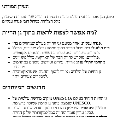
העידן המודרני
כיום, הגן מוכר ברחבי העולם בזכות תוכניות הרבייה שלו ועבודת השימור,
כולל הצלחות בגידול דובי פנדה ענקיים.
מה אפשר לצפות לראות בתוך גן החיות?
אחד ממעט גני החיות בעולם שמחזיקים בהן.
פנדה ענקית:
בית הג’ונגל:
בית גידול טרופי בתוך חממה גדולה מזכוכית, הכולל
לוטרות, ציפורים המעופפות בחופשיות וצמחים אקזוטיים.
מוקדש לחיות הבר של הארקטי, כולל פינגווינים.
פולריום:
מתחמי חתולי ענק:
אריות, נמרים וטורפים נוספים במתחמים
מרווחים.
גן החיות של הילדים:
אזורי ליטוף ותחנות אינטראקטיביות
למבקרים צעירים יותר.
הדגשים המיוחדים
גן החיות היחיד בעולם
מיקום מורשת עולמית של UNESCO:
שנמצא בתוך גן ארמון שמוכר ברשימת UNESCO.
פביליון היסטורי:
הפביליון המרכזי בסגנון בארוק שנבנה בשנת
1752 עדיין עומד ומהווה סמל למקורותיו של גן החיות.