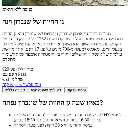
כניסה ללא תיאום
גן החיות של שנברון וינה
ממוקם בתוך גני ארמון שנברון, גן החיות של שנברון הוא גן החיות
המתפקד הוותיק ביותר בעולם, שהוקם בשנת 1752 על ידי הקיסר הרומי
הקדוש פרנסיס הראשון. הוא משלב אדריכלות בארוק עם טיפול מודרני
בבעלי חיים, ומאכלס למעלה מ-700 מינים על פני 17 דונם. אתר מורשת
עולמית של אונסק"ו זהו שילוב ייחודי בין היסטוריה אימפריאלית לשימור
מתקדם.
€29 מחיר ללא פס
חינם עם Pass
מחל מ- €53
קנה E-pass וינה עכשיו
שעות ומיקום
דע לפני שאתה יוצא
סקירה כללית
באיזו שעה גן החיות של שונברון נפתח?
כל יום: 09:00 – שעת הסגירה משתנה עונתית (הסגירה המוקדמת
ביותר 16:30 בחורף, והמאוחרת ביותר 18:30 בקיץ).
כניסה אחרונה היא 30 דקות לפני שעת הסגירה.