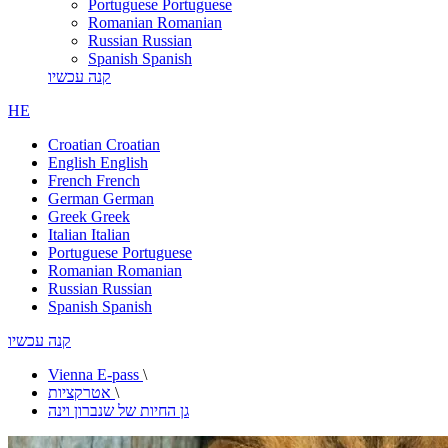
Portuguese
Portuguese
Romanian
Romanian
Russian
Russian
Spanish
Spanish
קנה עכשיו
HE
Croatian
Croatian
English
English
French
French
German
German
Greek
Greek
Italian
Italian
Portuguese
Portuguese
Romanian
Romanian
Russian
Russian
Spanish
Spanish
קנה עכשיו
Vienna E-pass
\
\
אטרקציות
גן החיות של שנברון וינה