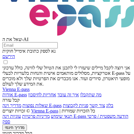
שאל את ה-AI
נא לספק כתובת אימייל חוקית
הירשם
אני רוצה לקבל מיילים שיעזרו לי לתכנן את הטיול שלי לווינה, כולל עדכוני
אטרקציות, מסלולים מותאמים אישית והנחות בלעדיות לבעלי E-pass על
מופעי תיאטרון, סיורים ועוד. אנו מכבדים את הפרטיות שלך ולא מוכרים
את המידע שלך לעולם.
Vienna E-pass
מה שתקבלו
איך זה עובד
אחריות לחיסכון
אודות E-pass
קבל עזרה
בלוג
צור קשר
פניות לקבוצות
מדריך וינה E-pass
שאלות נפוצות
| כל הזכויות שמורות
Vienna E-pass
זכויות יוצרים ©
הודעה משפטית / פרטי
עוגיות וינה E-pass
תנאי שימוש
מדיניות פרטיות
ספק
מדריך חינמי
קבל מדריך חינמי