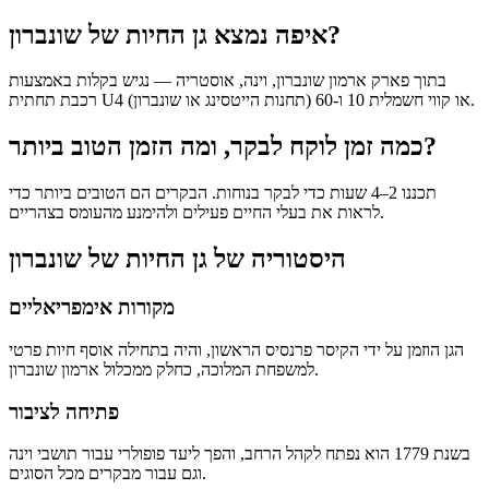
איפה נמצא גן החיות של שונברון?
בתוך פארק ארמון שונברון, וינה, אוסטריה — נגיש בקלות באמצעות
רכבת תחתית U4 (תחנות הייטסינג או שונברון) או קווי חשמלית 10 ו-60.
כמה זמן לוקח לבקר, ומה הזמן הטוב ביותר?
תכננו 2–4 שעות כדי לבקר בנוחות. הבקרים הם הטובים ביותר כדי
לראות את בעלי החיים פעילים ולהימנע מהעומס בצהריים.
היסטוריה של גן החיות של שונברון
מקורות אימפריאליים
הגן הוזמן על ידי הקיסר פרנסיס הראשון, והיה בתחילה אוסף חיות פרטי
למשפחת המלוכה, כחלק ממכלול ארמון שונברון.
פתיחה לציבור
בשנת 1779 הוא נפתח לקהל הרחב, והפך ליעד פופולרי עבור תושבי וינה
וגם עבור מבקרים מכל הסוגים.