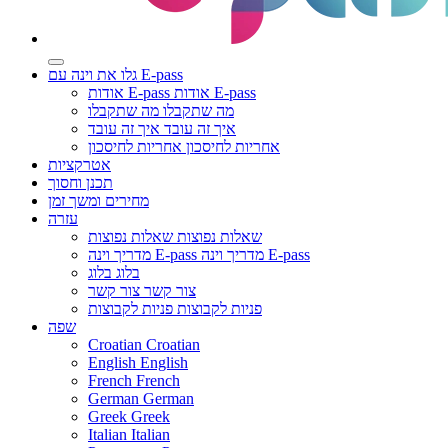
גלו את וינה עם E-pass
אודות E-pass
אודות E-pass
מה שתקבלו
מה שתקבלו
איך זה עובד
איך זה עובד
אחריות לחיסכון
אחריות לחיסכון
אטרקציות
תכנן וחסוך
מחירים ומשך זמן
עזרה
שאלות נפוצות
שאלות נפוצות
מדריך וינה E-pass
מדריך וינה E-pass
בלוג
בלוג
צור קשר
צור קשר
פניות לקבוצות
פניות לקבוצות
שפה
Croatian
Croatian
English
English
French
French
German
German
Greek
Greek
Italian
Italian