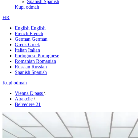
Spanish
Spanish
Kupi odmah
HR
English
English
French
French
German
German
Greek
Greek
Italian
Italian
Portuguese
Portuguese
Romanian
Romanian
Russian
Russian
Spanish
Spanish
Kupi odmah
Vienna E-pass
\
Atrakcije
\
Belvedere 21