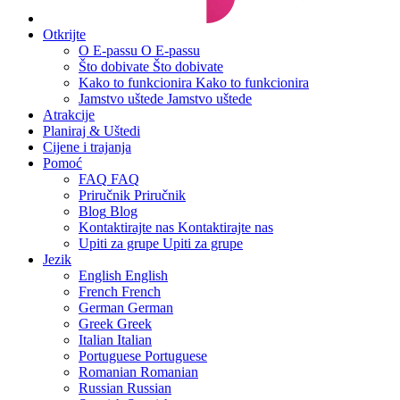
Otkrijte
O E-passu
O E-passu
Što dobivate
Što dobivate
Kako to funkcionira
Kako to funkcionira
Jamstvo uštede
Jamstvo uštede
Atrakcije
Planiraj & Uštedi
Cijene i trajanja
Pomoć
FAQ
FAQ
Priručnik
Priručnik
Blog
Blog
Kontaktirajte nas
Kontaktirajte nas
Upiti za grupe
Upiti za grupe
Jezik
English
English
French
French
German
German
Greek
Greek
Italian
Italian
Portuguese
Portuguese
Romanian
Romanian
Russian
Russian