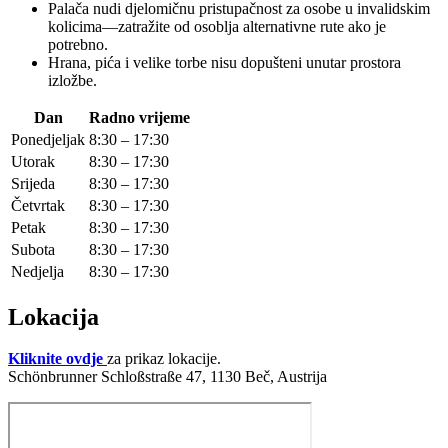
Palača nudi djelomičnu pristupačnost za osobe u invalidskim
kolicima—zatražite od osoblja alternativne rute ako je
potrebno.
Hrana, pića i velike torbe nisu dopušteni unutar prostora
izložbe.
Dan
Radno vrijeme
Ponedjeljak
8:30 – 17:30
Utorak
8:30 – 17:30
Srijeda
8:30 – 17:30
Četvrtak
8:30 – 17:30
Petak
8:30 – 17:30
Subota
8:30 – 17:30
Nedjelja
8:30 – 17:30
Lokacija
Kliknite ovdje
za prikaz lokacije.
Schönbrunner Schloßstraße 47, 1130 Beč, Austrija