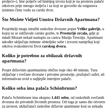
proljeće«). Ime potječe od bistrijeg izvora koji je na prostoru palače
otkriven prije mnogo stoljeća i za koji se govorilo da osigurava
iznimno čistu vodu za carski dvor.
Što Možete Vidjeti Unutra Državnih Apartmana?
Posjetitelji mogu istražiti raskošne dvorane poput
Velike galerije,
u
kojoj su se održavale carske gozbe, te
Prostorije zrcala,
gdje je
mladi Mozart nekad nastupio za caricu Mariju Tereziju. Apartmani
također uključuju intimne obiteljske sobe i izvorni namještaj koji
otkriva svakodnevni život
carskog dvora.
Koliko je potrebno za obilazak državnih
apartmana?
Posjet državnim apartmanima obično traje oko 40 minuta. Tura
uključuje i svečane dvorane i privatne prostorije, pružajući sažet, ali
informativan uvid u najljepše interijere palače.
Koliko soba ima palača Schönbrunn?
Palača Schönbrunn ima ukupno
1.441 sobu
, od raskošnih svečanih
dvorana do privatnih životnih prostora. Od toga je samo dio otvoren
za javnost, uključujući raskošne državne apartmane koji su nekada