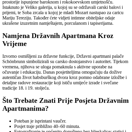
prostorije ispunjene baroknom i rokokoevskom umjetnošću.
Istaknuto je Veliko galerija, u kojoj su se održavali carski balovi i
prijemi, te Soba zrcala u kojoj je mladi Mozart nastupao za caricu
Mariju Tereziju. Također ćete vidjeti intimne obiteljske odaje
ukrašene izuzetnim namještajem, porculanom i tapiserijama.
Namjena Državnih Apartmana Kroz
Vrijeme
Izvorno osmišljeni za državne funkcije, Državni apartmani palače
Schönbrunn simbolizirali su carsko dostojanstvo i autoritet. Tijekom
vremena, njihova se uloga pomaknula s aktivne uporabe na
očuvanje i edukaciju. Danas posjetiteljima omogućuju da dožive
autentičan život habsburškog dvora kroz pomno odabrane izložbe i
detaljne radove restauracije koji ističu umijeće izrade i svečane
tradicije 18. i 19. stoljeća.
Što Trebate Znati Prije Posjeta Državnim
Apartmanima?
Poteban je isprintani vaučer.
Posjet traje približno 40–60 minuta.
Fotografiranje je općenito dopušteno bez bljeskalice; stativi i