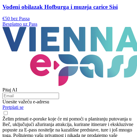
Vođeni obilazak Hofburga i muzeja carice Sisi
€50 bez Passa
Besplatno uz Pass
Pitaj AI
Unesite važeću e-adresu
Pretplati se
Želim primati e-poruke koje će mi pomoći u planiranju putovanja u
Beč, uključujući ažuriranja atrakcija, kurirane itinerare i ekskluzivne
popuste za E-pass nositelje na kazališne predstave, ture i još mnogo
toga. Poštujemo vašu privatnost i nikada ne prodajemo vaše