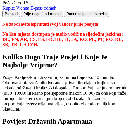
Počevši od €53
Kupite Vienna E-pass odmah
Pregled
Prije nego što krenete
Radno vrijeme i lokacija
Ne zaboravite isprintati svoj vaučer prije posjeta.
Na licu mjesta dostupan je audio vodič na sljedećim jezicima:
DE, EN, AR, CS, ES, FR, HU, IT, JA, KO, PL, PT, RO, RU,
SR, TR, UA i ZH.
Koliko Dugo Traje Posjet i Koje Je
Najbolje Vrijeme?
Posjet Kraljevskim (državnim) salonima traje oko 40 minuta.
Obuhvaća niz svečanih dvorana i privatnih odaja u kojima su
nekada održavani kraljevski događaji. Preporučuju se jutarnji termini
(8:30–10:00) ili kasno poslijepodne (nakon 16:00) za one koji traže
mirniju atmosferu s manjim brojem obilazaka. Snažno se
preporučuje rezervacija unaprijed, osobito vikendom i tijekom
blagdana.
Povijest Državnih Apartmana