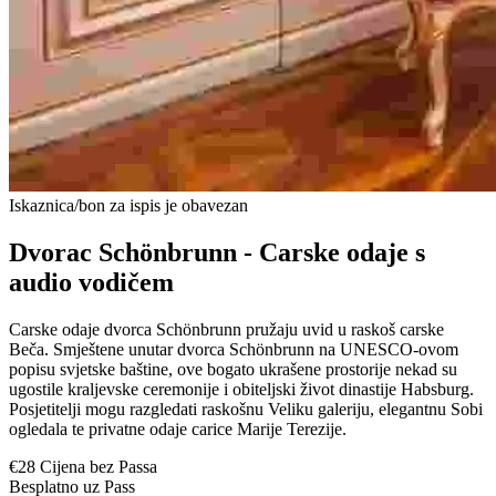
Iskaznica/bon za ispis je obavezan
Dvorac Schönbrunn - Carske odaje s
audio vodičem
Carske odaje dvorca Schönbrunn pružaju uvid u raskoš carske
Beča. Smještene unutar dvorca Schönbrunn na UNESCO-ovom
popisu svjetske baštine, ove bogato ukrašene prostorije nekad su
ugostile kraljevske ceremonije i obiteljski život dinastije Habsburg.
Posjetitelji mogu razgledati raskošnu Veliku galeriju, elegantnu Sobi
ogledala te privatne odaje carice Marije Terezije.
€28 Cijena bez Passa
Besplatno uz Pass