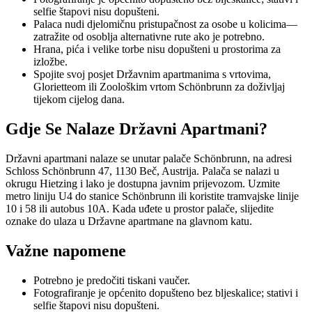
selfie štapovi nisu dopušteni.
Palaca nudi djelomičnu pristupačnost za osobe u kolicima—
zatražite od osoblja alternativne rute ako je potrebno.
Hrana, pića i velike torbe nisu dopušteni u prostorima za
izložbe.
Spojite svoj posjet Državnim apartmanima s vrtovima,
Glorietteom ili Zoološkim vrtom Schönbrunn za doživljaj
tijekom cijelog dana.
Gdje Se Nalaze Državni Apartmani?
Državni apartmani nalaze se unutar palače Schönbrunn, na adresi
Schloss Schönbrunn 47, 1130 Beč, Austrija. Palača se nalazi u
okrugu Hietzing i lako je dostupna javnim prijevozom. Uzmite
metro liniju U4 do stanice Schönbrunn ili koristite tramvajske linije
10 i 58 ili autobus 10A. Kada uđete u prostor palače, slijedite
oznake do ulaza u Državne apartmane na glavnom katu.
Važne napomene
Potrebno je predočiti tiskani vaučer.
Fotografiranje je općenito dopušteno bez bljeskalice; stativi i
selfie štapovi nisu dopušteni.