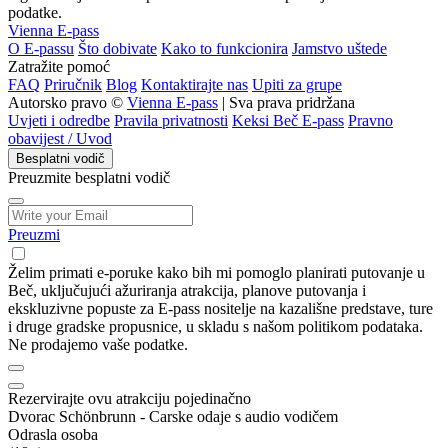
podatke.
Vienna E-pass
O E-passu
Što dobivate
Kako to funkcionira
Jamstvo uštede
Zatražite pomoć
FAQ
Priručnik
Blog
Kontaktirajte nas
Upiti za grupe
Autorsko pravo ©
Vienna E-pass
| Sva prava pridržana
Uvjeti i odredbe
Pravila privatnosti
Keksi Beč E-pass
Pravno
obavijest / Uvod
Besplatni vodič
Preuzmite besplatni vodič
Preuzmi
Želim primati e-poruke kako bih mi pomoglo planirati putovanje u
Beč, uključujući ažuriranja atrakcija, planove putovanja i
ekskluzivne popuste za E-pass nositelje na kazališne predstave, ture
i druge gradske propusnice, u skladu s našom politikom podataka.
Ne prodajemo vaše podatke.
Rezervirajte ovu atrakciju pojedinačno
Dvorac Schönbrunn - Carske odaje s audio vodičem
Odrasla osoba