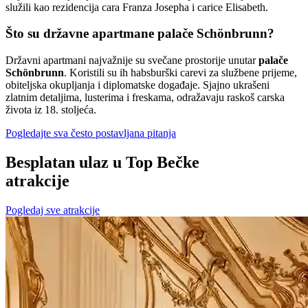
služili kao rezidencija cara Franza Josepha i carice Elisabeth.
Što su državne apartmane palače Schönbrunn?
Državni apartmani najvažnije su svečane prostorije unutar
palače
Schönbrunn
. Koristili su ih habsburški carevi za službene prijeme,
obiteljska okupljanja i diplomatske događaje. Sjajno ukrašeni
zlatnim detaljima, lusterima i freskama, odražavaju raskoš carska
života iz 18. stoljeća.
Pogledajte sva često postavljana pitanja
Besplatan ulaz u Top Bečke
atrakcije
Pogledaj sve atrakcije