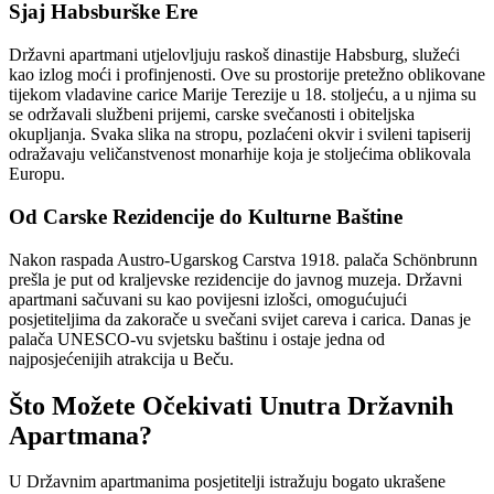
Sjaj Habsburške Ere
Državni apartmani utjelovljuju raskoš dinastije Habsburg, služeći
kao izlog moći i profinjenosti. Ove su prostorije pretežno oblikovane
tijekom vladavine carice Marije Terezije u 18. stoljeću, a u njima su
se održavali službeni prijemi, carske svečanosti i obiteljska
okupljanja. Svaka slika na stropu, pozlaćeni okvir i svileni tapiserij
odražavaju veličanstvenost monarhije koja je stoljećima oblikovala
Europu.
Od Carske Rezidencije do Kulturne Baštine
Nakon raspada Austro-Ugarskog Carstva 1918. palača Schönbrunn
prešla je put od kraljevske rezidencije do javnog muzeja. Državni
apartmani sačuvani su kao povijesni izlošci, omogućujući
posjetiteljima da zakorače u svečani svijet careva i carica. Danas je
palača UNESCO-vu svjetsku baštinu i ostaje jedna od
najposjećenijih atrakcija u Beču.
Što Možete Očekivati Unutra Državnih
Apartmana?
U Državnim apartmanima posjetitelji istražuju bogato ukrašene