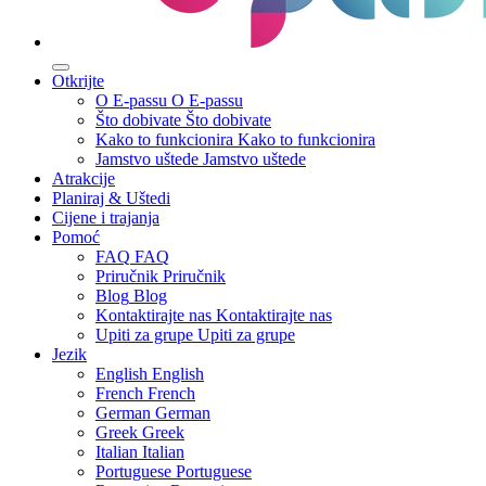
Otkrijte
O E-passu
O E-passu
Što dobivate
Što dobivate
Kako to funkcionira
Kako to funkcionira
Jamstvo uštede
Jamstvo uštede
Atrakcije
Planiraj & Uštedi
Cijene i trajanja
Pomoć
FAQ
FAQ
Priručnik
Priručnik
Blog
Blog
Kontaktirajte nas
Kontaktirajte nas
Upiti za grupe
Upiti za grupe
Jezik
English
English
French
French
German
German
Greek
Greek
Italian
Italian
Portuguese
Portuguese