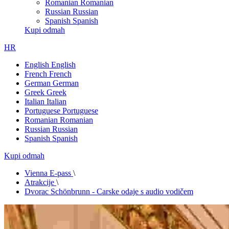
Romanian
Romanian
Russian
Russian
Spanish
Spanish
Kupi odmah
HR
English
English
French
French
German
German
Greek
Greek
Italian
Italian
Portuguese
Portuguese
Romanian
Romanian
Russian
Russian
Spanish
Spanish
Kupi odmah
Vienna E-pass
\
Atrakcije
\
Dvorac Schönbrunn - Carske odaje s audio vodičem