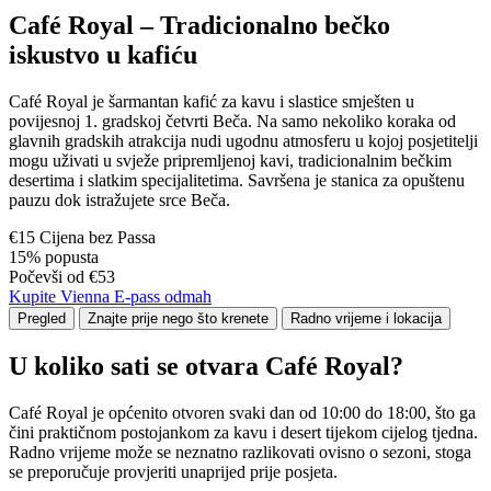
Café Royal – Tradicionalno bečko
iskustvo u kafiću
Café Royal je šarmantan kafić za kavu i slastice smješten u
povijesnoj 1. gradskoj četvrti Beča. Na samo nekoliko koraka od
glavnih gradskih atrakcija nudi ugodnu atmosferu u kojoj posjetitelji
mogu uživati u svježe pripremljenoj kavi, tradicionalnim bečkim
desertima i slatkim specijalitetima. Savršena je stanica za opuštenu
pauzu dok istražujete srce Beča.
€15 Cijena bez Passa
15% popusta
Počevši od €53
Kupite Vienna E-pass odmah
Pregled
Znajte prije nego što krenete
Radno vrijeme i lokacija
U koliko sati se otvara Café Royal?
Café Royal je općenito otvoren svaki dan od 10:00 do 18:00, što ga
čini praktičnom postojankom za kavu i desert tijekom cijelog tjedna.
Radno vrijeme može se neznatno razlikovati ovisno o sezoni, stoga
se preporučuje provjeriti unaprijed prije posjeta.