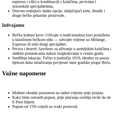
espresso i više) u kombinaciji s kolačima, pecivima i
sezonskim specijalitetima.
Dnevno rotirajuće slatke opcije, uključujući torte, štrudle i
druge bečke pekarske proizvode.
Izdvajamo
Bečka kultura kave: Uživajte u tradicionalnoj kavi posluženu
u klasičnom bečkom stilu — odvojite vrijeme uz Melange,
Espresso ili neki drugi specijalitet.
Peciva i deserti: Savršeno za uživanje u austrijskim kolačima i
slatkim poslasticama nakon razgledavanja u centru grada.
Središnja lokacija: Točno u području 1010, idealno za pauzu
tijekom dana istraživanja povijesne stare gradske jezgre Beča.
Važne napomene
Molimo obratite pozornost na radno vrijeme prije posjeta.
Kako biste ostvarili popust, prije plaćanja osoblju recite da ste
E-Pass klijent.
Popust od 15% vrijedi za svaki proizvod.