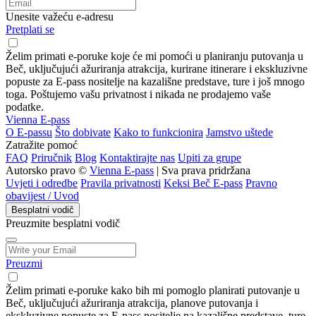
Unesite važeću e-adresu
Pretplati se
Želim primati e-poruke koje će mi pomoći u planiranju putovanja u
Beč, uključujući ažuriranja atrakcija, kurirane itinerare i ekskluzivne
popuste za E-pass nositelje na kazališne predstave, ture i još mnogo
toga. Poštujemo vašu privatnost i nikada ne prodajemo vaše
podatke.
Vienna E-pass
O E-passu
Što dobivate
Kako to funkcionira
Jamstvo uštede
Zatražite pomoć
FAQ
Priručnik
Blog
Kontaktirajte nas
Upiti za grupe
Autorsko pravo ©
Vienna E-pass
| Sva prava pridržana
Uvjeti i odredbe
Pravila privatnosti
Keksi Beč E-pass
Pravno
obavijest / Uvod
Besplatni vodič
Preuzmite besplatni vodič
Preuzmi
Želim primati e-poruke kako bih mi pomoglo planirati putovanje u
Beč, uključujući ažuriranja atrakcija, planove putovanja i
ekskluzivne popuste za E-pass nositelje na kazališne predstave, ture