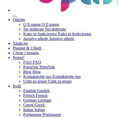
Otkrijte
O E-passu
O E-passu
Što dobivate
Što dobivate
Kako to funkcionira
Kako to funkcionira
Jamstvo uštede
Jamstvo uštede
Atrakcije
Planiraj & Uštedi
Cijene i trajanja
Pomoć
FAQ
FAQ
Priručnik
Priručnik
Blog
Blog
Kontaktirajte nas
Kontaktirajte nas
Upiti za grupe
Upiti za grupe
Jezik
English
English
French
French
German
German
Greek
Greek
Italian
Italian
Portuguese
Portuguese