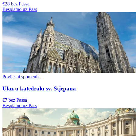
€28 bez Passa
Besplatno uz Pass
Povijesni spomenik
Ulaz u katedralu sv. Stjepana
€7 bez Passa
Besplatno uz Pass