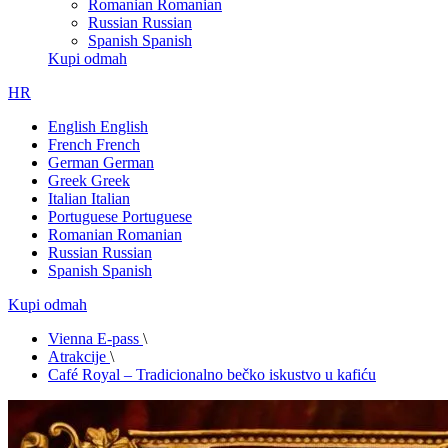
Romanian
Romanian
Russian
Russian
Spanish
Spanish
Kupi odmah
HR
English
English
French
French
German
German
Greek
Greek
Italian
Italian
Portuguese
Portuguese
Romanian
Romanian
Russian
Russian
Spanish
Spanish
Kupi odmah
Vienna E-pass
\
Atrakcije
\
Café Royal – Tradicionalno bečko iskustvo u kafiću