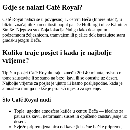
Gdje se nalazi Café Royal?
Café Royal nalazi se u povijesnoj 1. četvrti Beča (Innere Stadt), u
blizini značajnih znamenitosti poput palače Hofburg i ulice Kärntner
Straße. Njegova središnja lokacija čini ga lako dostupnim
podzemnom željeznicom, tramvajem ili pješice dok istražujete staru
gradsku jezgru Beča.
Koliko traje posjet i kada je najbolje
vrijeme?
Tipičan posjet Café Royalu traje između 20 i 40 minuta, ovisno o
tome zaustavite li se samo na brzoj kavi ili se opustite uz desert.
Najbolje vrijeme za posjet je ujutro ili kasno poslijepodne, kada je
atmosfera mirnija i lakše je pronaći mjesto za sjedenje.
Što Café Royal nudi
Topla, ugodna atmosfera kafića u centru Beča — idealno za
pauzu uz kavu, neformalni susret ili opušteno zaustavljanje uz
desert.
Svježe pripremljena pića od kave (klasične bečke pripreme,