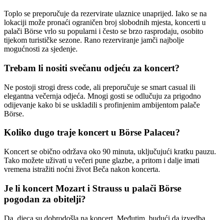
Toplo se preporučuje da rezervirate ulaznice unaprijed. Iako se na
lokaciji može pronaći ograničen broj slobodnih mjesta, koncerti u
palači Börse vrlo su popularni i često se brzo rasprodaju, osobito
tijekom turističke sezone. Rano rezerviranje jamči najbolje
mogućnosti za sjedenje.
Trebam li nositi svečanu odjeću za koncert?
Ne postoji strogi dress code, ali preporučuje se smart casual ili
elegantna večernja odjeća. Mnogi gosti se odlučuju za prigodno
odijevanje kako bi se uskladili s profinjenim ambijentom palače
Börse.
Koliko dugo traje koncert u Börse Palaceu?
Koncert se obično održava oko 90 minuta, uključujući kratku pauzu.
Tako možete uživati u večeri pune glazbe, a pritom i dalje imati
vremena istražiti noćni život Beča nakon koncerta.
Je li koncert Mozart i Strauss u palači Börse
pogodan za obitelji?
Da, djeca su dobrodošla na koncert. Međutim, budući da izvedba