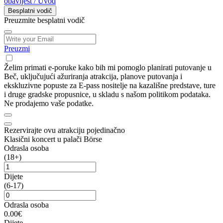
obavijest / Uvod
Besplatni vodič
Preuzmite besplatni vodič
Preuzmi
Želim primati e-poruke kako bih mi pomoglo planirati putovanje u
Beč, uključujući ažuriranja atrakcija, planove putovanja i
ekskluzivne popuste za E-pass nositelje na kazališne predstave, ture
i druge gradske propusnice, u skladu s našom politikom podataka.
Ne prodajemo vaše podatke.
Rezervirajte ovu atrakciju pojedinačno
Klasični koncert u palači Börse
Odrasla osoba
(18+)
Dijete
(6-17)
Odrasla osoba
0.00€
Dijete