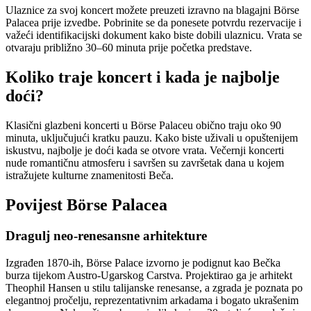
Ulaznice za svoj koncert možete preuzeti izravno na blagajni Börse
Palacea prije izvedbe. Pobrinite se da ponesete potvrdu rezervacije i
važeći identifikacijski dokument kako biste dobili ulaznicu. Vrata se
otvaraju približno 30–60 minuta prije početka predstave.
Koliko traje koncert i kada je najbolje
doći?
Klasični glazbeni koncerti u Börse Palaceu obično traju oko 90
minuta, uključujući kratku pauzu. Kako biste uživali u opuštenijem
iskustvu, najbolje je doći kada se otvore vrata. Večernji koncerti
nude romantičnu atmosferu i savršen su završetak dana u kojem
istražujete kulturne znamenitosti Beča.
Povijest Börse Palacea
Dragulj neo-renesansne arhitekture
Izgrađen 1870-ih, Börse Palace izvorno je podignut kao Bečka
burza tijekom Austro-Ugarskog Carstva. Projektirao ga je arhitekt
Theophil Hansen u stilu talijanske renesanse, a zgrada je poznata po
elegantnoj pročelju, reprezentativnim arkadama i bogato ukrašenim