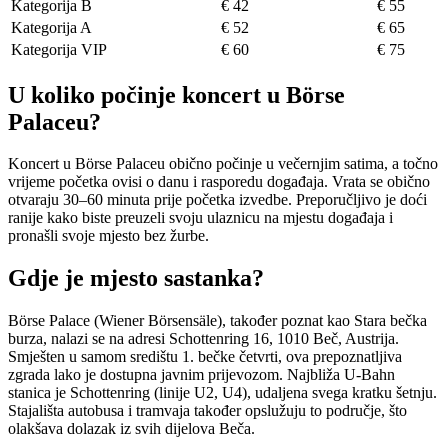
Kategorija B
€ 42
€ 55
Kategorija A
€ 52
€ 65
Kategorija VIP
€ 60
€ 75
U koliko počinje koncert u Börse
Palaceu?
Koncert u Börse Palaceu obično počinje u večernjim satima, a točno
vrijeme početka ovisi o danu i rasporedu događaja. Vrata se obično
otvaraju 30–60 minuta prije početka izvedbe. Preporučljivo je doći
ranije kako biste preuzeli svoju ulaznicu na mjestu događaja i
pronašli svoje mjesto bez žurbe.
Gdje je mjesto sastanka?
Börse Palace (Wiener Börsensäle), također poznat kao Stara bečka
burza, nalazi se na adresi Schottenring 16, 1010 Beč, Austrija.
Smješten u samom središtu 1. bečke četvrti, ova prepoznatljiva
zgrada lako je dostupna javnim prijevozom. Najbliža U-Bahn
stanica je Schottenring (linije U2, U4), udaljena svega kratku šetnju.
Stajališta autobusa i tramvaja također opslužuju to područje, što
olakšava dolazak iz svih dijelova Beča.