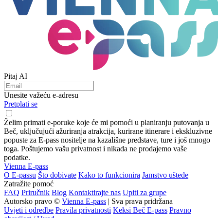
Pitaj AI
Unesite važeću e-adresu
Pretplati se
Želim primati e-poruke koje će mi pomoći u planiranju putovanja u
Beč, uključujući ažuriranja atrakcija, kurirane itinerare i ekskluzivne
popuste za E-pass nositelje na kazališne predstave, ture i još mnogo
toga. Poštujemo vašu privatnost i nikada ne prodajemo vaše
podatke.
Vienna E-pass
O E-passu
Što dobivate
Kako to funkcionira
Jamstvo uštede
Zatražite pomoć
FAQ
Priručnik
Blog
Kontaktirajte nas
Upiti za grupe
Autorsko pravo ©
Vienna E-pass
| Sva prava pridržana
Uvjeti i odredbe
Pravila privatnosti
Keksi Beč E-pass
Pravno