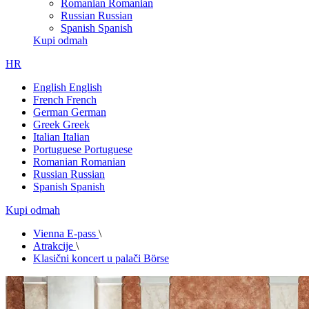
Romanian
Romanian
Russian
Russian
Spanish
Spanish
Kupi odmah
HR
English
English
French
French
German
German
Greek
Greek
Italian
Italian
Portuguese
Portuguese
Romanian
Romanian
Russian
Russian
Spanish
Spanish
Kupi odmah
Vienna E-pass
\
Atrakcije
\
Klasični koncert u palači Börse