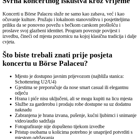
Svrha koncertnog iskustva kroz vrijeme
Koncerti u Börse Palaceu služe ne samo kao zabava, već i kao
očuvanje kulture. Pružaju i lokalnom stanovništvu i posjetiteljima
priliku da se ponovno povežu s bečkom carskom prošlošću i
proslave svoj glazbeni identitet. Program povezuje povijest i
izvedbu, čineći od mjesta pozornicu na kojoj klasična tradicija i dalje
cvjeta.
Što biste trebali znati prije posjeta
koncertu u Börse Palaceu?
Mjesto je dostupno javnim prijevozom (najbliža stanica:
Schottenring U2/U4)
Gjestima se preporučuje da nose smart casual ili elegantnu
odjeću
Hrana i piće nisu uključeni, ali se mogu kupiti na licu mjesta
Službe za garderobu i prodaju robe dostupne su uz dodatnu
naknadu
Zabranjena je hrana izvana, pušenje, kućni ljubimci i snimanje
video/audio sadržaja
Fotografiranje nije dopušteno tijekom izvedbe
Pristup osobama u kolicima potrebno je unaprijed potvrditi s
mjestom održavanja