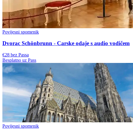
Povijesni spomenik
Dvorac Schönbrunn - Carske odaje s audio vodičem
€28 bez Passa
Besplatno uz Pass
Povijesni spomenik