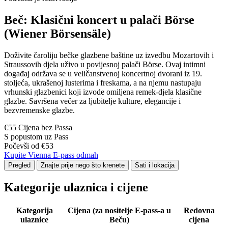
Beč: Klasični koncert u palači Börse
(Wiener Börsensäle)
Doživite čaroliju bečke glazbene baštine uz izvedbu Mozartovih i
Straussovih djela uživo u povijesnoj palači Börse. Ovaj intimni
događaj održava se u veličanstvenoj koncertnoj dvorani iz 19.
stoljeća, ukrašenoj lusterima i freskama, a na njemu nastupaju
vrhunski glazbenici koji izvode omiljena remek-djela klasične
glazbe. Savršena večer za ljubitelje kulture, elegancije i
bezvremenske glazbe.
€55 Cijena bez Passa
S popustom uz Pass
Počevši od €53
Kupite Vienna E-pass odmah
Pregled
Znajte prije nego što krenete
Sati i lokacija
Kategorije ulaznica i cijene
Kategorija
Cijena (za nositelje E-pass-a u
Redovna
ulaznice
Beču)
cijena