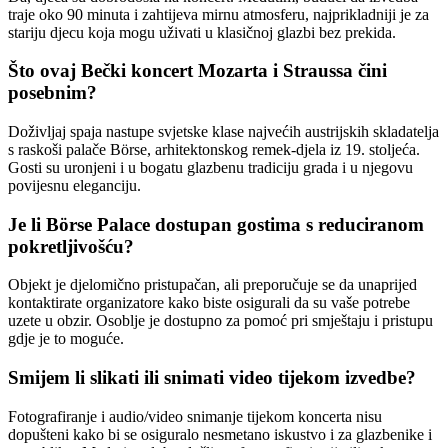
traje oko 90 minuta i zahtijeva mirnu atmosferu, najprikladniji je za
stariju djecu koja mogu uživati u klasičnoj glazbi bez prekida.
Što ovaj Bečki koncert Mozarta i Straussa čini
posebnim?
Doživljaj spaja nastupe svjetske klase najvećih austrijskih skladatelja
s raskoši palače Börse, arhitektonskog remek-djela iz 19. stoljeća.
Gosti su uronjeni i u bogatu glazbenu tradiciju grada i u njegovu
povijesnu eleganciju.
Je li Börse Palace dostupan gostima s reduciranom
pokretljivošću?
Objekt je djelomično pristupačan, ali preporučuje se da unaprijed
kontaktirate organizatore kako biste osigurali da su vaše potrebe
uzete u obzir. Osoblje je dostupno za pomoć pri smještaju i pristupu
gdje je to moguće.
Smijem li slikati ili snimati video tijekom izvedbe?
Fotografiranje i audio/video snimanje tijekom koncerta nisu
dopušteni kako bi se osiguralo nesmetano iskustvo i za glazbenike i