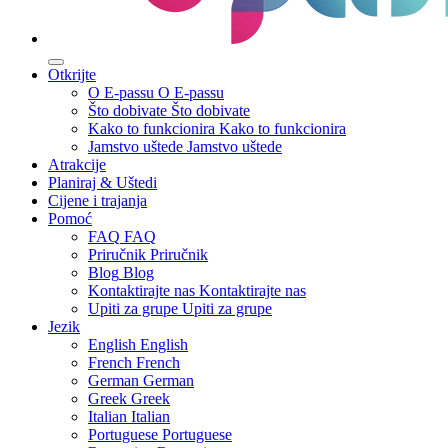
Otkrijte
O E-passu
O E-passu
Što dobivate
Što dobivate
Kako to funkcionira
Kako to funkcionira
Jamstvo uštede
Jamstvo uštede
Atrakcije
Planiraj & Uštedi
Cijene i trajanja
Pomoć
FAQ
FAQ
Priručnik
Priručnik
Blog
Blog
Kontaktirajte nas
Kontaktirajte nas
Upiti za grupe
Upiti za grupe
Jezik
English
English
French
French
German
German
Greek
Greek
Italian
Italian
Portuguese
Portuguese