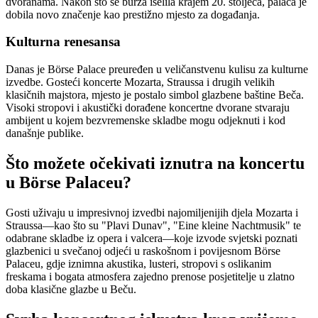
dvoranama. Nakon što se burza iselila krajem 20. stoljeća, palača je
dobila novo značenje kao prestižno mjesto za događanja.
Kulturna renesansa
Danas je Börse Palace preuređen u veličanstvenu kulisu za kulturne
izvedbe. Gosteći koncerte Mozarta, Straussa i drugih velikih
klasičnih majstora, mjesto je postalo simbol glazbene baštine Beča.
Visoki stropovi i akustički dorađene koncertne dvorane stvaraju
ambijent u kojem bezvremenske skladbe mogu odjeknuti i kod
današnje publike.
Što možete očekivati iznutra na koncertu
u Börse Palaceu?
Gosti uživaju u impresivnoj izvedbi najomiljenijih djela Mozarta i
Straussa—kao što su "Plavi Dunav", "Eine kleine Nachtmusik" te
odabrane skladbe iz opera i valcera—koje izvode svjetski poznati
glazbenici u svečanoj odjeći u raskošnom i povijesnom Börse
Palaceu, gdje iznimna akustika, lusteri, stropovi s oslikanim
freskama i bogata atmosfera zajedno prenose posjetitelje u zlatno
doba klasične glazbe u Beču.