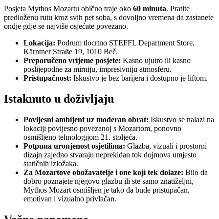
Posjeta Mythos Mozartu obično traje oko
60 minuta
. Pratite
predloženu rutu kroz svih pet soba, s dovoljno vremena da zastanete
ondje gdje se najviše osjećate povezano.
Lokacija:
Podrum tlocrtno STEFFL Department Store,
Kärntner Straße 19, 1010 Beč.
Preporučeno vrijeme posjete:
Kasno ujutro ili kasno
poslijepodne za mirniju, impresivniju atmosferu.
Pristupačnost:
Iskustvo je bez barijera i dostupno je liftom.
Istaknuto u doživljaju
Povijesni ambijent uz moderan obrat:
Iskustvo se nalazi na
lokaciji povijesno povezanoj s Mozartom, ponovno
osmišljeno tehnologijom 21. stoljeća.
Potpuna uronjenost osjetilima:
Glazba, vizuali i prostorni
dizajn zajedno stvaraju neprekidan tok dojmova umjesto
statičnih izložaka.
Za Mozartove obožavatelje i one koji tek dolaze:
Bilo da
dobro poznajete njegovu glazbu ili ste samo znatiželjni,
Mythos Mozart osmišljen je tako da bude pristupačan,
emotivan i vizualno privlačan.