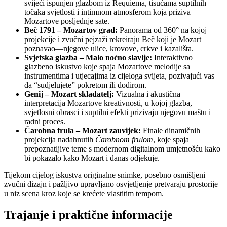
svijeći ispunjen glazbom iz Requiema, tisućama suptilnih
točaka svjetlosti i intimnom atmosferom koja priziva
Mozartove posljednje sate.
Beč 1791 – Mozartov grad:
Panorama od 360° na kojoj
projekcije i zvučni pejzaži rekreiraju Beč koji je Mozart
poznavao—njegove ulice, krovove, crkve i kazališta.
Svjetska glazba – Malo noćno slavlje:
Interaktivno
glazbeno iskustvo koje spaja Mozartove melodije sa
instrumentima i utjecajima iz cijeloga svijeta, pozivajući vas
da “sudjelujete” pokretom ili dodirom.
Genij – Mozart skladatelj:
Vizualna i akustična
interpretacija Mozartove kreativnosti, u kojoj glazba,
svjetlosni obrasci i suptilni efekti prizivaju njegovu maštu i
radni proces.
Čarobna frula – Mozart zauvijek:
Finale dinamičnih
projekcija nadahnutih
Čarobnom frulom
, koje spaja
prepoznatljive teme s modernom digitalnom umjetnošću kako
bi pokazalo kako Mozart i danas odjekuje.
Tijekom cijelog iskustva originalne snimke, posebno osmišljeni
zvučni dizajn i pažljivo upravljano osvjetljenje pretvaraju prostorije
u niz scena kroz koje se krećete vlastitim tempom.
Trajanje i praktične informacije