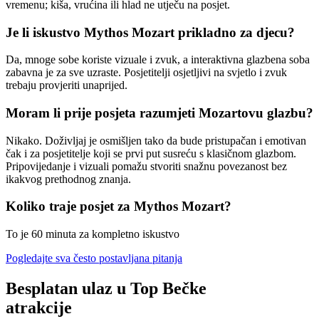
vremenu; kiša, vrućina ili hlad ne utječu na posjet.
Je li iskustvo Mythos Mozart prikladno za djecu?
Da, mnoge sobe koriste vizuale i zvuk, a interaktivna glazbena soba
zabavna je za sve uzraste. Posjetitelji osjetljivi na svjetlo i zvuk
trebaju provjeriti unaprijed.
Moram li prije posjeta razumjeti Mozartovu glazbu?
Nikako. Doživljaj je osmišljen tako da bude pristupačan i emotivan
čak i za posjetitelje koji se prvi put susreću s klasičnom glazbom.
Pripovijedanje i vizuali pomažu stvoriti snažnu povezanost bez
ikakvog prethodnog znanja.
Koliko traje posjet za Mythos Mozart?
To je 60 minuta za kompletno iskustvo
Pogledajte sva često postavljana pitanja
Besplatan ulaz u Top Bečke
atrakcije