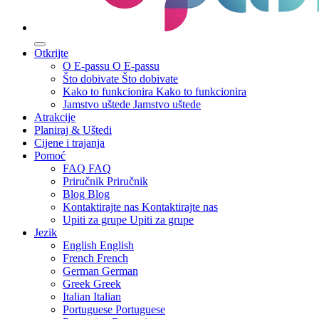
Otkrijte
O E-passu
O E-passu
Što dobivate
Što dobivate
Kako to funkcionira
Kako to funkcionira
Jamstvo uštede
Jamstvo uštede
Atrakcije
Planiraj & Uštedi
Cijene i trajanja
Pomoć
FAQ
FAQ
Priručnik
Priručnik
Blog
Blog
Kontaktirajte nas
Kontaktirajte nas
Upiti za grupe
Upiti za grupe
Jezik
English
English
French
French
German
German
Greek
Greek
Italian
Italian
Portuguese
Portuguese