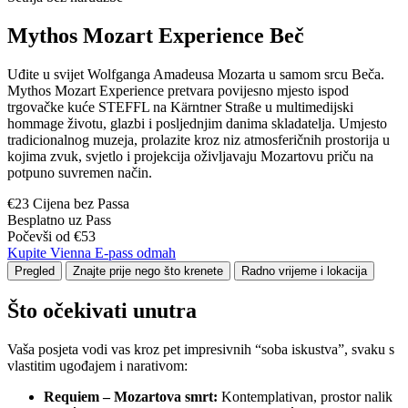
Mythos Mozart Experience Beč
Uđite u svijet Wolfganga Amadeusa Mozarta u samom srcu Beča.
Mythos Mozart Experience pretvara povijesno mjesto ispod
trgovačke kuće STEFFL na Kärntner Straße u multimedijski
hommage životu, glazbi i posljednjim danima skladatelja. Umjesto
tradicionalnog muzeja, prolazite kroz niz atmosferičnih prostorija u
kojima zvuk, svjetlo i projekcija oživljavaju Mozartovu priču na
potpuno suvremen način.
€23 Cijena bez Passa
Besplatno uz Pass
Počevši od €53
Kupite Vienna E-pass odmah
Pregled
Znajte prije nego što krenete
Radno vrijeme i lokacija
Što očekivati unutra
Vaša posjeta vodi vas kroz pet impresivnih “soba iskustva”, svaku s
vlastitim ugođajem i narativom:
Requiem – Mozartova smrt:
Kontemplativan, prostor nalik