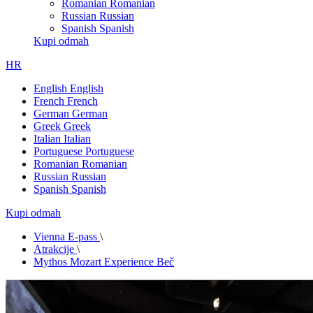
Romanian
Romanian
Russian
Russian
Spanish
Spanish
Kupi odmah
HR
English
English
French
French
German
German
Greek
Greek
Italian
Italian
Portuguese
Portuguese
Romanian
Romanian
Russian
Russian
Spanish
Spanish
Kupi odmah
Vienna E-pass
\
Atrakcije
\
Mythos Mozart Experience Beč