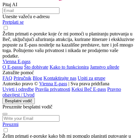
Pitaj AI
Unesite važeću e-adresu
Pretplati se
Želim primati e-poruke koje će mi pomoći u planiranju putovanja u
Beč, uključujući ažuriranja atrakcija, kurirane itinerare i ekskluzivne
popuste za E-pass nositelje na kazališne predstave, ture i još mnogo
toga. Poštujemo vašu privatnost i nikada ne prodajemo vaše
podatke.
Vienna E-pass
O E-passu
Što dobivate
Kako to funkcionira
Jamstvo uštede
Zatražite pomoć
FAQ
Priručnik
Blog
Kontaktirajte nas
Upiti za grupe
Autorsko pravo ©
Vienna E-pass
| Sva prava pridržana
Uvjeti i odredbe
Pravila privatnosti
Keksi Beč E-pass
Pravno
obavijest / Uvod
Besplatni vodič
Preuzmite besplatni vodič
Preuzmi
Želim primati e-poruke kako bih mi pomoglo planirati putovanje u