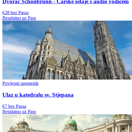
Dvorac Schönbrunn - Carske odaje s audio vodičem
€28 bez Passa
Besplatno uz Pass
Povijesni spomenik
Ulaz u katedralu sv. Stjepana
€7 bez Passa
Besplatno uz Pass