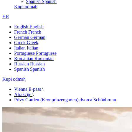
Spanish
Spanish
Kupi odmah
HR
English
English
French
French
German
German
Greek
Greek
Italian
Italian
Portuguese
Portuguese
Romanian
Romanian
Russian
Russian
Spanish
Spanish
Kupi odmah
Vienna E-pass
\
Atrakcije
\
Privy Garden (Kronprinzengarten) dvorca Schönbrunn