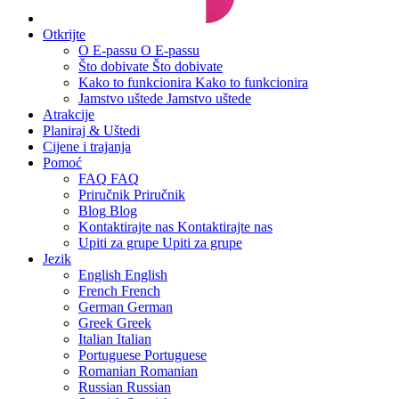
Otkrijte
O E-passu
O E-passu
Što dobivate
Što dobivate
Kako to funkcionira
Kako to funkcionira
Jamstvo uštede
Jamstvo uštede
Atrakcije
Planiraj & Uštedi
Cijene i trajanja
Pomoć
FAQ
FAQ
Priručnik
Priručnik
Blog
Blog
Kontaktirajte nas
Kontaktirajte nas
Upiti za grupe
Upiti za grupe
Jezik
English
English
French
French
German
German
Greek
Greek
Italian
Italian
Portuguese
Portuguese
Romanian
Romanian
Russian
Russian