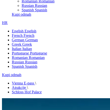
Romanian
Romanian
Russian
Russian
Spanish
Spanish
Kupi odmah
HR
English
English
French
French
German
German
Greek
Greek
Italian
Italian
Portuguese
Portuguese
Romanian
Romanian
Russian
Russian
Spanish
Spanish
Kupi odmah
Vienna E-pass
\
Atrakcije
\
Schloss Hof Palace