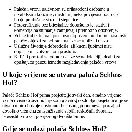
Palača i vrtovi uglavnom su prilagođeni osobama u
invalidskim kolicima; međutim, neka povijesna područja
imaju popločane staze ili stepenice.
Fotografiranje bez bljeskalice dopušteno je; stativi i
komercijalna snimanja zahtijevaju prethodno odobrenje.
Velike torbe, hrana i piće nisu dopušteni unutar unutrašnjosti
palače; objekti za pohranu nalaze se u blizini ulaza.
Uslužne životinje dobrodošle, ali kućni ljubimci nisu
dopušteni u zatvorenom prostoru.
Kafići i prostori za odmor nalaze se na lokaciji, idealni za
opuštajuću pauzu između razgledavanja palače i vrtova.
U koje vrijeme se otvara palača Schloss
Hof?
Palača Schloss Hof prima posjetitelje svaki dan, a radno vrijeme
varira ovisno o sezoni. Tijekom glavnog razdoblja posjeta imanje se
otvara ujutro i ostaje dostupno do kasnog popodneva, pružajući
dovoljno vremena za istraživanje svojih raskošnih dvorana,
terasastih vrtova i povijesnog dvorišta farme.
Gdje se nalazi palača Schloss Hof?