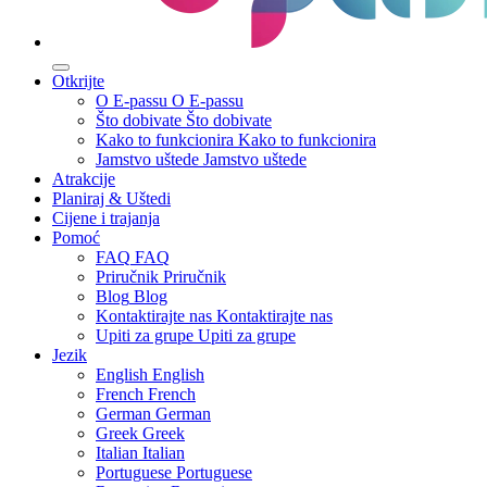
Otkrijte
O E-passu
O E-passu
Što dobivate
Što dobivate
Kako to funkcionira
Kako to funkcionira
Jamstvo uštede
Jamstvo uštede
Atrakcije
Planiraj & Uštedi
Cijene i trajanja
Pomoć
FAQ
FAQ
Priručnik
Priručnik
Blog
Blog
Kontaktirajte nas
Kontaktirajte nas
Upiti za grupe
Upiti za grupe
Jezik
English
English
French
French
German
German
Greek
Greek
Italian
Italian
Portuguese
Portuguese