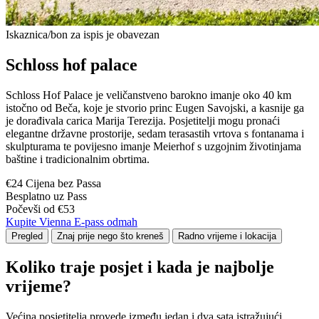
Iskaznica/bon za ispis je obavezan
Schloss hof palace
Schloss Hof Palace je veličanstveno barokno imanje oko 40 km
istočno od Beča, koje je stvorio princ Eugen Savojski, a kasnije ga
je dorađivala carica Marija Terezija. Posjetitelji mogu pronaći
elegantne državne prostorije, sedam terasastih vrtova s fontanama i
skulpturama te povijesno imanje Meierhof s uzgojnim životinjama
baštine i tradicionalnim obrtima.
€24 Cijena bez Passa
Besplatno uz Pass
Počevši od €53
Kupite Vienna E-pass odmah
Pregled
Znaj prije nego što kreneš
Radno vrijeme i lokacija
Koliko traje posjet i kada je najbolje
vrijeme?
Većina posjetitelja provede između jedan i dva sata istražujući