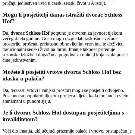
pružaju jedinstven uvid u carski seoski život u Austriji.
Mogu li posjetitelji danas istražiti dvorac Schloss
Hof?
Da,
dvorac Schloss Hof
potpuno je otvoren za javnost tijekom
većeg dijela godine. Gosti mogu razgledati raskošne svečane
prostorije, prošetati prekrasno obnovljenim vrtovima te doživjeti
tradicionalni seoski život na farmi. Imanje također priređuje
sezonske izložbe i događanja pogodna za obitelji koja svaki posjet
čine jedinstvenim.
Možete li posjetiti vrtove dvorca Schloss Hof bez
ulaska u palaču?
Da, terasasti vrtovi i vanjski prostori mogu se posjetiti odvojeno.
Posebno su popularni tijekom proljeća i ljeta, kada fontane i cvjetni
aranžmani u punom sjaju.
Je li dvorac Schloss Hof dostupan posjetiteljima s
invaliditetom?
Veći dio imanja, uključujući prizemlje palače i vrtove, pristupačan je