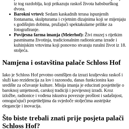
iz tog razdoblja, koji prikazuju raskoš života habsburškog
dvora.
Barokni vrtovi:
Sedam kaskadnih terasa ispunjenih
fontanama, skulpturama i cvjetnim dizajnima koji se mijenjaju
s godišnjim dobima, pružajući spektakularne prilike za
fotografiranje.
Povijesna farma imanja (Meierhof):
Živi muzej s rijetkim
pasminama životinja, tradicionalnim radionicama izrade i
kuhinjskim vrtovima koji ponovno stvaraju ruralni život iz 18.
stoljeća.
Namjena i ostavština palače Schloss Hof
Iako je Schloss Hof prvotno osmišljen da izrazi kraljevsku raskoš i
služi kao rezidencija za lov i razonodu, danas funkcionira kao
središte za očuvanje kulture. Misija imanja je educirati posjetitelje o
baroknoj umjetnosti, carskoj tradiciji i povijesnoj izradi. Kroz
izložbe, radionice i vođena iskustva povezuje prošlost i sadašnjost,
omogućujući posjetiteljima da svjedoče stoljećima austrijske
elegancije i inovacija.
Što biste trebali znati prije posjeta palači
Schloss Hof?