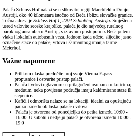
Palača Schloss Hof nalazi se u slikovitoj regiji Marchfeld u Donjoj
Austriji, oko 40 kilometara istočno od Beča i blizu slovačke granice.
Točna adresa je
Schloss Hof 1, 2294 Schloßhof, Austrija
. Smještena
usred valovite seoske krajolike, palača je dio najvećeg ruralnog
baroknog ansambla u Austriji, s izravnim pristupom iz Beča putem
vlaka i lokalnih autobusnih veza. Jednom kada uđete, slijedite jasno
označene staze do palače, vrtova i šarmantnog imanja farme
Meierhof.
Važne napomene
Prilikom ulaska predočite broj svoje Vienna E-pass
propusnice i ostvarite pristup palači.
Palača i vrtovi uglavnom su prilagođeni osobama u kolicima;
međutim, neka povijesna područja imaju kaldrmirane staze ili
stepenice.
Kafići i odmorišta nalaze se na lokaciji, idealni za opuštajuću
pauzu između obilaska palače i vrtova.
Palača je otvorena od ponedjeljka do petka između 10:00 -
16:00. U subotu i nedjelju palača je otvorena između 10:00 -
19:0