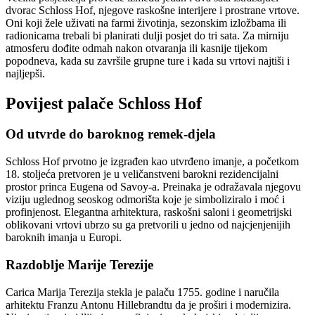
dvorac Schloss Hof, njegove raskošne interijere i prostrane vrtove.
Oni koji žele uživati na farmi životinja, sezonskim izložbama ili
radionicama trebali bi planirati dulji posjet do tri sata. Za mirniju
atmosferu dođite odmah nakon otvaranja ili kasnije tijekom
popodneva, kada su završile grupne ture i kada su vrtovi najtiši i
najljepši.
Povijest palače Schloss Hof
Od utvrde do baroknog remek-djela
Schloss Hof prvotno je izgrađen kao utvrđeno imanje, a početkom
18. stoljeća pretvoren je u veličanstveni barokni rezidencijalni
prostor princa Eugena od Savoy-a. Preinaka je odražavala njegovu
viziju uglednog seoskog odmorišta koje je simboliziralo i moć i
profinjenost. Elegantna arhitektura, raskošni saloni i geometrijski
oblikovani vrtovi ubrzo su ga pretvorili u jedno od najcjenjenijih
baroknih imanja u Europi.
Razdoblje Marije Terezije
Carica Marija Terezija stekla je palaču 1755. godine i naručila
arhitektu Franzu Antonu Hillebrandtu da je proširi i modernizira.