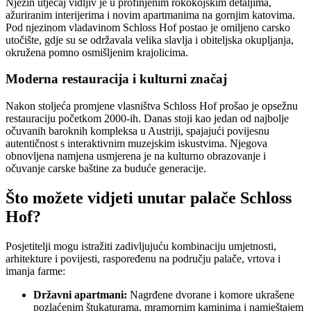
Njezin utjecaj vidljiv je u profinjenim rokokojskim detaljima,
ažuriranim interijerima i novim apartmanima na gornjim katovima.
Pod njezinom vladavinom Schloss Hof postao je omiljeno carsko
utočište, gdje su se održavala velika slavlja i obiteljska okupljanja,
okružena pomno osmišljenim krajolicima.
Moderna restauracija i kulturni značaj
Nakon stoljeća promjene vlasništva Schloss Hof prošao je opsežnu
restauraciju početkom 2000-ih. Danas stoji kao jedan od najbolje
očuvanih baroknih kompleksa u Austriji, spajajući povijesnu
autentičnost s interaktivnim muzejskim iskustvima. Njegova
obnovljena namjena usmjerena je na kulturno obrazovanje i
očuvanje carske baštine za buduće generacije.
Što možete vidjeti unutar palače Schloss
Hof?
Posjetitelji mogu istražiti zadivljujuću kombinaciju umjetnosti,
arhitekture i povijesti, raspoređenu na području palače, vrtova i
imanja farme:
Državni apartmani:
Nagrđene dvorane i komore ukrašene
pozlaćenim štukaturama, mramornim kaminima i namještajem