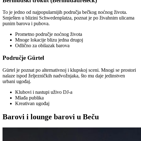
Bermudski trokut (Bermudadreieck)
To je jedno od najpopularnijih područja bečkog noćnog života.
Smješten u blizini Schwedenplatza, poznat je po živahnim ulicama
punim barova i pubova.
Prometno područje noćnog života
Mnoge lokacije blizu jedna drugoj
Odlično za obilazak barova
Područje Gürtel
Gürtel je poznat po alternativnoj i klupskoj sceni. Mnogi se prostori
nalaze ispod željezničkih nadvožnjaka, što mu daje jedinstven
urbani ugođaj.
Klubovi i nastupi uživo DJ-a
Mlađa publika
Kreativan ugođaj
Barovi i lounge barovi u Beču