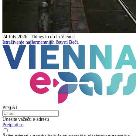
24 July 2026
|
Things to do in Vienna
Istraživanje najšarmantnijih četvrti Beča
Pitaj AI
Unesite važeću e-adresu
Pretplati se