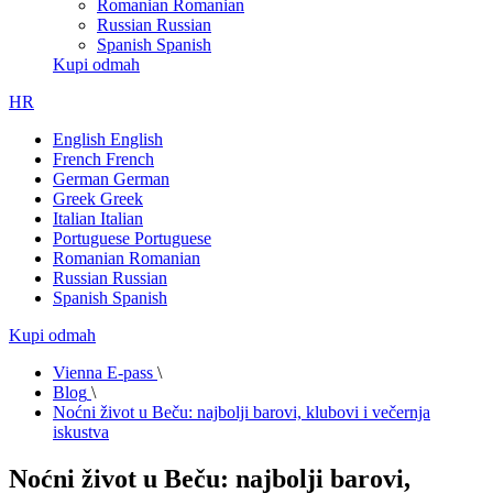
Romanian
Romanian
Russian
Russian
Spanish
Spanish
Kupi odmah
HR
English
English
French
French
German
German
Greek
Greek
Italian
Italian
Portuguese
Portuguese
Romanian
Romanian
Russian
Russian
Spanish
Spanish
Kupi odmah
Vienna E-pass
\
Blog
\
Noćni život u Beču: najbolji barovi, klubovi i večernja
iskustva
Noćni život u Beču: najbolji barovi,