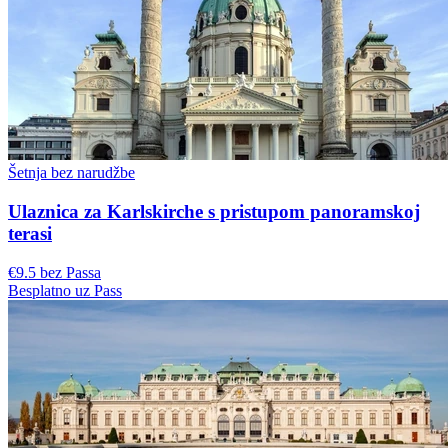
Šetnja bez narudžbe
Ulaznica za Karlskirche s pristupom panoramskoj
terasi
€9.5 bez Passa
Besplatno uz Pass