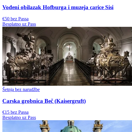
Vođeni obilazak Hofburga i muzeja carice Sisi
€50 bez Passa
Besplatno uz Pass
Šetnja bez narudžbe
Carska grobnica Beč (Kaisergruft)
€15 bez Passa
Besplatno uz Pass