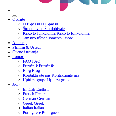
Otkrijte
O E-passu
O E-passu
Što dobivate
Što dobivate
Kako to funkcionira
Kako to funkcionira
Jamstvo uštede
Jamstvo uštede
Atrakcije
Planiraj & Uštedi
Cijene i trajanja
Pomoć
FAQ
FAQ
Priručnik
Priručnik
Blog
Blog
Kontaktirajte nas
Kontaktirajte nas
Upiti za grupe
Upiti za grupe
Jezik
English
English
French
French
German
German
Greek
Greek
Italian
Italian
Portuguese
Portuguese