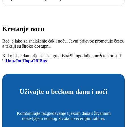
Kretanje noću
Beč je lako za snalaženje čak i noću. Javni prijevoz prometuje često,
a taksiji su široko dostupni.
Kako biste dan prije izlaska grad istražili ugodnije, možete koristiti
\n
Hop-On Hop-Off Bus
.
Uživajte u bečkom danu i noći
Kombinirajte razgledavanje tijekom dana s živahnim
doživljajem noćnog života u večernjim satima.