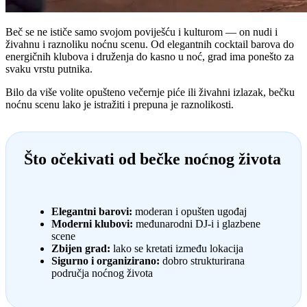
Beč se ne ističe samo svojom poviješću i kulturom — on nudi i
živahnu i raznoliku noćnu scenu. Od elegantnih cocktail barova do
energičnih klubova i druženja do kasno u noć, grad ima ponešto za
svaku vrstu putnika.
Bilo da više volite opušteno večernje piće ili živahni izlazak, bečku
noćnu scenu lako je istražiti i prepuna je raznolikosti.
Što očekivati od bečke noćnog života
Elegantni barovi:
moderan i opušten ugođaj
Moderni klubovi:
međunarodni DJ-i i glazbene
scene
Zbijen grad:
lako se kretati između lokacija
Sigurno i organizirano:
dobro strukturirana
područja noćnog života