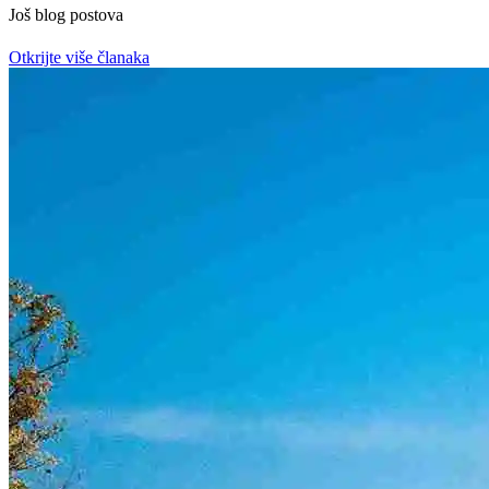
Još blog postova
Otkrijte više članaka