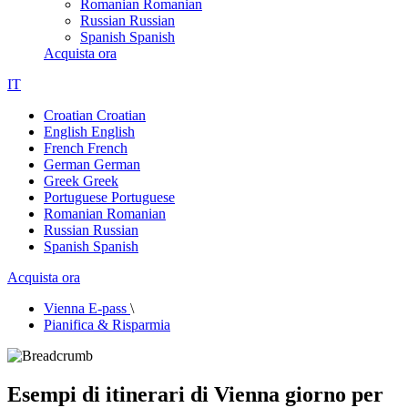
Romanian
Romanian
Russian
Russian
Spanish
Spanish
Acquista ora
IT
Croatian
Croatian
English
English
French
French
German
German
Greek
Greek
Portuguese
Portuguese
Romanian
Romanian
Russian
Russian
Spanish
Spanish
Acquista ora
Vienna E-pass
\
Pianifica & Risparmia
Esempi di itinerari di Vienna giorno per