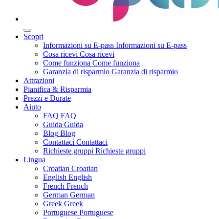
Scopri
Informazioni su E-pass
Informazioni su E-pass
Cosa ricevi
Cosa ricevi
Come funziona
Come funziona
Garanzia di risparmio
Garanzia di risparmio
Attrazioni
Pianifica & Risparmia
Prezzi e Durate
Aiuto
FAQ
FAQ
Guida
Guida
Blog
Blog
Contattaci
Contattaci
Richieste gruppi
Richieste gruppi
Lingua
Croatian
Croatian
English
English
French
French
German
German
Greek
Greek
Portuguese
Portuguese